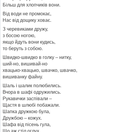
Більш для хлопчиків вони.
Від води не промокає,
Нас від дощику ховає.
З черевиками дружу,
з босою ногою,
якщо йдуть вони кудись,
то беруть з собою.
Швидко-швидко в голку – нитку,
ший-но, вишивай-но
хвацько-хвацько, швачко, швачко,
вишиванку файну.
Шаль і шалик полюбились.
Вчора в шафі одружились.
Рукавички заспівали –
Щастя в шлюбі побажали.
Шапка дружкою була,
Дружбою – кожух.
Шафа від пісень гула,
Що аж стіл оглух.