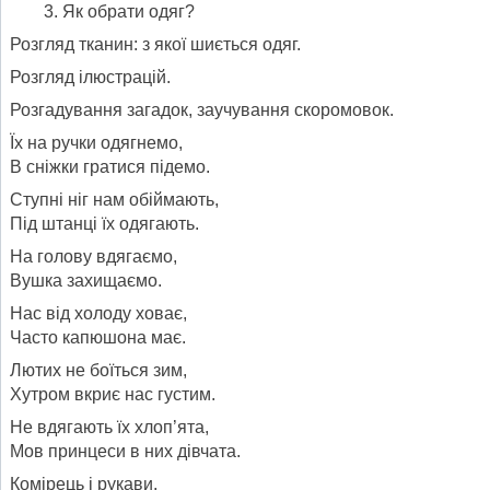
Як обрати одяг?
Розгляд тканин: з якої шиється одяг.
Розгляд ілюстрацій.
Розгадування загадок, заучування скоромовок.
Їх на ручки одягнемо,
В сніжки гратися підемо.
Ступні ніг нам обіймають,
Під штанці їх одягають.
На голову вдягаємо,
Вушка захищаємо.
Нас від холоду ховає,
Часто капюшона має.
Лютих не боїться зим,
Хутром вкриє нас густим.
Не вдягають їх хлоп’ята,
Мов принцеси в них дівчата.
Комірець і рукави,