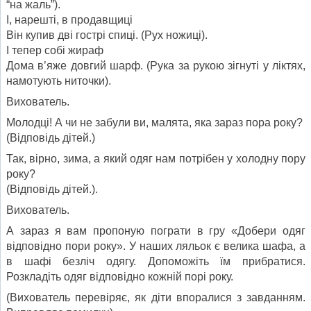
“на жаль”).
І, нарешті, в продавщиці
Він купив дві гострі спиці. (Рух ножиці).
І тепер собі жираф
Дома в’яже довгий шарф. (Рука за рукою зігнуті у ліктях,
намотують ниточки).
Вихователь.
Молодці! А чи не забули ви, малята, яка зараз пора року?
(Відповідь дітей.)
Так, вірно, зима, а який одяг нам потрібен у холодну пору
року?
(Відповідь дітей.).
Вихователь.
А зараз я вам пропоную пограти в гру «Добери одяг
відповідно пори року». У наших ляльок є велика шафа, а
в шафі безліч одягу. Допоможіть їм прибратися.
Розкладіть одяг відповідно кожній порі року.
(Вихователь перевіряє, як діти впоралися з завданням.