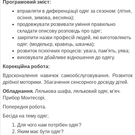
Програмовий зміст:
вправляти в диференціації одяг за сезоном: (літня,
осіння, зимова, весняна);
продовжувати розвивати уміння правильно
складати описову розповідь про одяг;
закріпити назви професій людей, які виготовляють
одяг: (модельєр, кравець, швачка);
розвиток психічних процесів: увага, пам’ять, уява;
виховувати дбайливе відношення до одягу.
Корекційна робота:
Вдосконалення навичок самообслуговування. Розвиток
дрібної моторики. Збагачення сенсорного досвіду дітей.
Обладнання.
Лялькова шафа, ляльковий одяг, м’яч.
Прибор Монтесорі.
Попередня робота.
Бесіда на тему одяг;
Для чого нам потрібен одяг?
Яким має бути одяг?