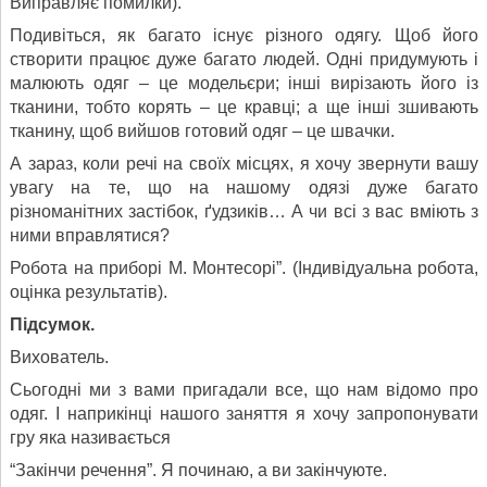
Виправляє помилки).
Подивіться, як багато існує різного одягу. Щоб його
створити працює дуже багато людей. Одні придумують і
малюють одяг – це модельєри; інші вирізають його із
тканини, тобто корять – це кравці; а ще інші зшивають
тканину, щоб вийшов готовий одяг – це швачки.
А зараз, коли речі на своїх місцях, я хочу звернути вашу
увагу на те, що на нашому одязі дуже багато
різноманітних застібок, ґудзиків… А чи всі з вас вміють з
ними вправлятися?
Робота на приборі М. Монтесорі”. (Індивідуальна робота,
оцінка результатів).
Підсумок.
Вихователь.
Сьогодні ми з вами пригадали все, що нам відомо про
одяг. І наприкінці нашого заняття я хочу запропонувати
гру яка називається
“Закінчи речення”. Я починаю, а ви закінчуюте.