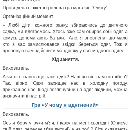
Проведена сюжетно-ролева гра магазин “Одягу”.
Організаційний момент.
– Любі діти, кожного ранку, збираючись до дитячого
садка, ми вдягаємось. Хтось вже сам обирає собі одяг, а
комусь допомагають батьки. Але, я впевнена, що мало
хто з вас замислювався звідки береться одяг. Тож я
пропоную вам здійснити мандрівку у світ модного одягу.
Хід заняття.
Вихователь.
А чи всі знають що таке одяг? Навіщо він нам потрібен?
Так, вірно. Одяг захищає нас в холодну погоду,
прикрашає нас. Іноді поглянувши на одяг людини, можна
визначити її настрій.
Гра «У чому я вдягнений»
Вихователь.
Ось я беру у руки м’яч, і кажу на мені сьогодні (Описує
свій одяг, передає м’яч дитині) а на тобі? Діти складають