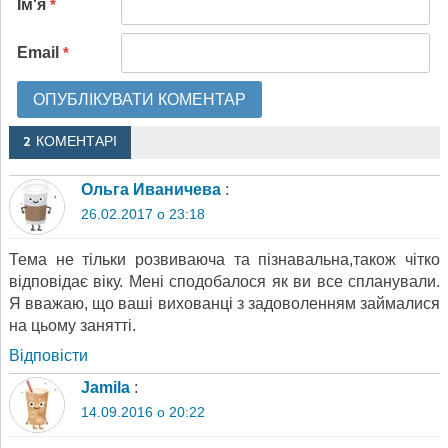
Ім'я
*
Email
*
2 КОМЕНТАРІ
Ольга Иваничева
:
26.02.2017 о 23:18
Тема не тільки розвиваюча та пізнавальна,також чітко
відповідає віку. Мені сподобалося як ви все спланували.
Я вважаю, що ваші вихованці з задоволенням займалися
на цьому занятті.
Відповіcти
Jamila
:
14.09.2016 о 20:22