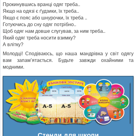
Прокинувшись вранці одяг треба..
Якщо на одязі є ґудзики, їх треба..
Якщо є пояс або шнурочки, їх треба ..
Готуючись до сну одяг потрібно..
Щоб одяг нам довше слугував, за ним треба..
Який одяг треба носити взимку?
А влітку?
Молодці! Сподіваюсь, що наша мандрівка у світ одягу
вам запам’ятається. Будьте завжди охайними та
модними.
Стенди для школи