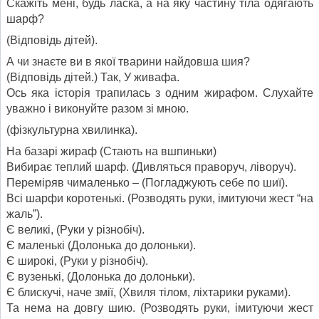
Скажіть мені, будь ласка, а на яку частину тіла одягають
шарф?
(Відповідь дітей).
А чи знаєте ви в якої тварини найдовша шия?
(Відповідь дітей.) Так, У живафа.
Ось яка історія трапилась з одним жирафом. Слухайте
уважно і виконуйте разом зі мною.
(фізкультурна хвилинка).
На базарі жираф (Стають на вшпиньки)
Вибирає теплий шарф. (Дивляться праворуч, ліворуч).
Переміряв чималенько – (Погладжують себе по шиї).
Всі шарфи коротенькі. (Розводять руки, імитуючи жест “на
жаль”).
Є великі, (Руки у різнобіч).
Є маленькі (Долонька до долоньки).
Є широкі, (Руки у різнобіч).
Є вузенькі, (Долонька до долоньки).
Є блискучі, наче змії, (Хвиля тілом, ліхтарики руками).
Та нема на довгу шию. (Розводять руки, імитуючи жест