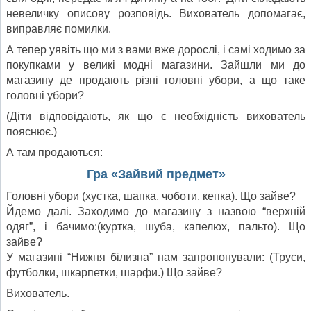
невеличку описову розповідь. Вихователь допомагає,
виправляє помилки.
А тепер уявіть що ми з вами вже дорослі, і самі ходимо за
покупками у великі модні магазини. Зайшли ми до
магазину де продають різні головні убори, а що таке
головні убори?
(Діти відповідають, як що є необхідність вихователь
пояснює.)
А там продаються:
Гра «Зайвий предмет»
Головні убори (хустка, шапка, чоботи, кепка). Що зайве?
Йдемо далі. Заходимо до магазину з назвою “верхній
одяг”, і бачимо:(куртка, шуба, капелюх, пальто). Що
зайве?
У магазині “Нижня білизна” нам запропонували: (Труси,
футболки, шкарпетки, шарфи.) Що зайве?
Вихователь.