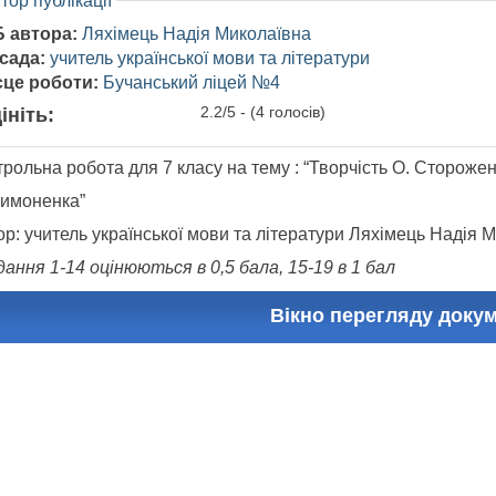
тор публікації
Б автора:
Ляхімець Надія Миколаївна
сада:
учитель української мови та літератури
сце роботи:
Бучанський ліцей №4
2.2/5 - (4 голосів)
ініть:
рольна робота для 7 класу на тему : “Творчість О. Стороженк
Симоненка”
р: учитель української мови та літератури Ляхімець Надія 
ання 1-14 оцінюються в 0,5 бала, 15-19 в 1 бал
Вікно перегляду доку