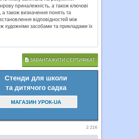
жанрову приналежність, а також ключові
м, а також визначення понять та
 встановлення відповідностей між
іж художніми засобами та прикладами їх
ЗАВАНТАЖИТИ СЕРТИФІКАТ
Стенди для школи
та дитячого садка
МАГАЗИН УРОК-UA
2 216