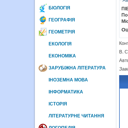
Ав
БІОЛОГІЯ
ПІ
По
ГЕОГРАФІЯ
Мі
Оц
ГЕОМЕТРІЯ
Конт
ЕКОЛОГІЯ
В. 
ЕКОНОМІКА
Авто
ЗАРУБІЖНА ЛІТЕРАТУРА
Завд
ІНОЗЕМНА МОВА
ІНФОРМАТИКА
ІСТОРІЯ
ЛІТЕРАТУРНЕ ЧИТАННЯ
ЛОГОПЕДІЯ