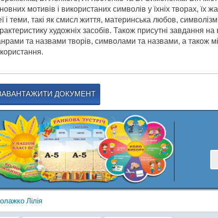
новних мотивів і використаних символів у їхніх творах, їх 
еї і теми, такі як смисл життя, материнська любов, символіз
рактеристику художніх засобів. Також присутні завдання на
нрами та назвами творів, символами та назвами, а також м
користання.
ЗАВАНТАЖИТИ ДОКУМЕНТ
олажко Лілія