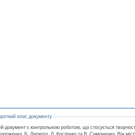
ороткий опис документу
й документ є контрольною роботою, що стосується творчості
ороженка, Б. Лепкого, Л. Костенко та В. Симоненка. Він міс