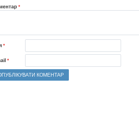
ментар
*
'я
*
ail
*