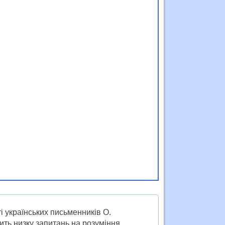
 українських письменників О.
тить низку запитань на розуміння