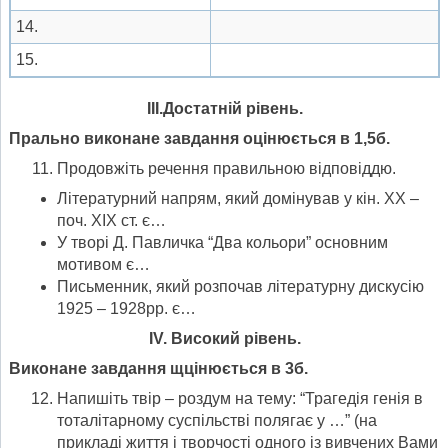
14.
15.
ІІІ.Достатній рівень.
Прально виконане завдання оцінюється в 1,5б.
Продовжіть речення правильною відповіддю.
Літературний напрям, який домінував у кін. ХХ –
поч. ХІХ ст. є…
У творі Д. Павличка “Два кольори” основним
мотивом є…
Письменник, який розпочав літературну дискусію
1925 – 1928рр. є…
І
V
. Високий рівень.
Виконане завдання щцінюється в 3б.
Напишіть твір – роздум на тему: “Трагедія генія в
тоталітарному суспільстві полягає у …” (на
прикладі життя і творчості одного із вивчених Вами