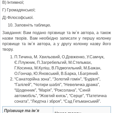
В) Інтимної;
Г) Громадянської;
Д) Філософської.
Заповніть таблицю.
Завдання: Вам подано прізвище та ім`я автора, а також
назви творів. Вам необхідно записати у першу колонку
прізвище та ім`я автора, а у другу колонку назву його
твору.
П.Тичина, М. Хвильовий, О.Довженко, У.Самчук,
Є.Плужник, П.Загребельгий, М.Стельмах,
Г.Косинка, М.Куліш, В.Підмогильний, М.Бажан,
О.Гончар, Ю.Яновський, В.Барка, І.Багряний.
“Санаторійна зона”, “Золотий гомін”, “Будівлі”,
“Галілей”, “Чотири шаблі”, “Невеличка драма”,
“Щоденник”, “Марія”, “Роксолана”, “Синій
автомобіль”, “Жовтий князь”, “Серце”, “Патетична
соната”, “Людтна і зброя”, “Сад Гетьманський”.
Прізвище та ім`я