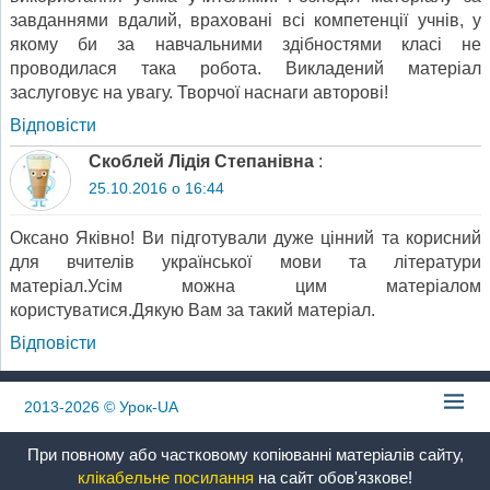
завданнями вдалий, враховані всі компетенції учнів, у
якому би за навчальними здібностями класі не
проводилася така робота. Викладений матеріал
заслуговує на увагу. Творчої наснаги авторові!
Відповіcти
Скоблей Лідія Степанівна
:
25.10.2016 о 16:44
Оксано Яківно! Ви підготували дуже цінний та корисний
для вчителів української мови та літератури
матеріал.Усім можна цим матеріалом
користуватися.Дякую Вам за такий матеріал.
Відповіcти
2013-2026
© Урок-UA
При повному або частковому копіюванні матеріалів сайту,
клікабельне посилання
на сайт обов'язкове!