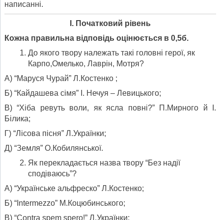
написанні.
І. Початковий рівень
Кожна правильна відповідь оцінюється в 0,5б.
До якого твору належать такі головні герої, як
Карпо,Омелько, Лаврін, Мотря?
А) “Маруся Чурай” Л.Костенко ;
Б) “Кайдашева сімя” І. Нечуя – Левицького;
В) “Хіба ревуть воли, як ясла повні?” П.Мирного й І.
Білика;
Г) “Лісова пісня” Л.Українки;
Д) “Земля” О.Кобилянської.
Як перекладається назва твору “Без надії
сподіваюсь”?
А) “Українське альфреско” Л.Костенко;
Б) “Intermezzo” М.Коцюбинського;
В) “Contra spem spero!” Л.Українки;