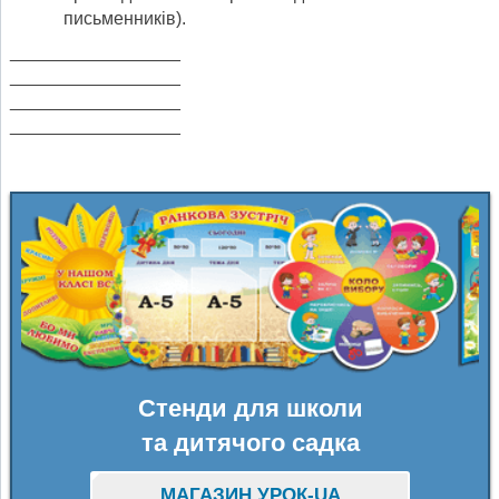
письменників).
_________________
_________________
_________________
_________________
Стенди для школи
та дитячого садка
МАГАЗИН УРОК-UA