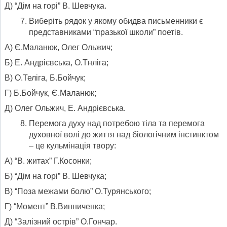
Д) “Дім на горі” В. Шевчука.
Виберіть рядок у якому обидва письменники є
представниками “празької школи” поетів.
А) Є.Маланюк, Олег Ольжич;
Б) Е. Андрієвська, О.Тнліга;
В) О.Теліга, Б.Бойчук;
Г) Б.Бойчук, Є.Маланюк;
Д) Олег Ольжич, Е. Андрієвська.
Перемога духу над потребою тіла та перемога
духовної волі до життя над біологічним інстинктом
– це кульмінація твору:
А) “В. житах” Г.Косонки;
Б) “Дім на горі” В. Шевчука;
В) “Поза межами болю” О.Турянського;
Г) “Момент” В.Винниченка;
Д) “Залізний острів” О.Гончар.