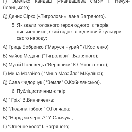
Г) Омелько Кайдаш («Кайдашева сім’я» І. Нечуя-
Левицького);
Д) Денис Сірко («Тигролови» Івана Багряного).
Як звали головного героя одного із творів
письменників, який відрікся від мови й культури
свого народу;
А) Гриць Бобренко (“Маруся Чурай ” Л.Костенко);
Б) майор Медвин (“Тигролови” І.Багряного);
В) Мусій Половець (“Вершники” Ю. Яновського);
Г) Мина Мазайло ( “Мина Мазайло” М.Куліша);
Д) Сава Федорчук ( “Земля” О.Кобилянської).
Публіцистичним є твір:
А) “ Гріх” В.Винниченка;
Б) “Людина і зброя” О.Гончара;
В) “Нарід чи чернь?” У. Самчука;
Г) “Огненне коло” І. Багряного;