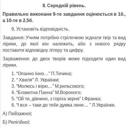
ІІ. Середній рівень.
Правильно виконане 9-те завдання оцінюється в 1б.,
а 10-те в 2,5б.
Установіть відповідність.
Завдання: Учням потрібно стрілочкою зєднати твір та вид
лірики, до якої він належить, або з нового рядку
поставити відповідну літеру та цифру.
Зауваження: до двох творів може підходити один вид
лірики.
“Опанно Інно…” П.Тичина;
“ Хвиля” Л. Українки;
“Молюсь і вірю…” М.рильсокого;
“Блакитна Панна” М.Вороного;
“Ой ти, дівчино, з горіха зерня” І.Франка;
“І все – таки до тебе думка лине… ” Л.Українки.
А) Пейзажної;
Б) Релігійної;