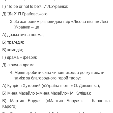
Г) “To be or not to be?…” Л.Українки;
Д) “Де?” П.Грабовського.
За жанровим різновидом твір «Лісова пісня» Лесі
Українки – це
А) драматична поема;
Б) трагедія;
В) комедія;
Г) драма – феєрія;
Д) лірична драма.
Мріяв зробити сина чиновником, а дочку видати
заміж за благородного герой твору:
A) Купріян Хуторний («Україна в огні» О. Довженка);
Б) Мина Мазайло («Мина Мазайло» М. Куліша);
В) Мартин Боруля («Мартин Боруля» І. Карпенка-
Карого);