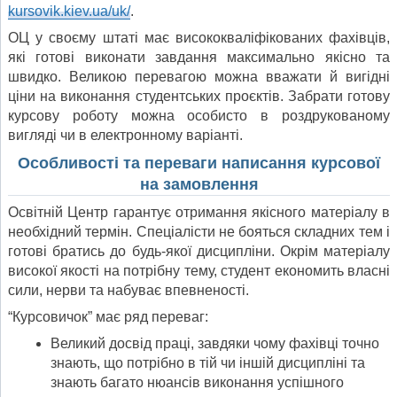
kursovik.kiev.ua/uk/
.
ОЦ у своєму штаті має висококваліфікованих фахівців,
які готові виконати завдання максимально якісно та
швидко. Великою перевагою можна вважати й вигідні
ціни на виконання студентських проєктів. Забрати готову
курсову роботу можна особисто в роздрукованому
вигляді чи в електронному варіанті.
Особливості та переваги написання курсової
на замовлення
Освітній Центр гарантує отримання якісного матеріалу в
необхідний термін. Спеціалісти не бояться складних тем і
готові братись до будь-якої дисципліни. Окрім матеріалу
високої якості на потрібну тему, студент економить власні
сили, нерви та набуває впевненості.
“Курсовичок” має ряд переваг:
Великий досвід праці, завдяки чому фахівці точно
знають, що потрібно в тій чи іншій дисципліні та
знають багато нюансів виконання успішного