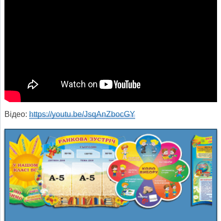
Відео:
https://youtu.be/JsqAnZbocGY