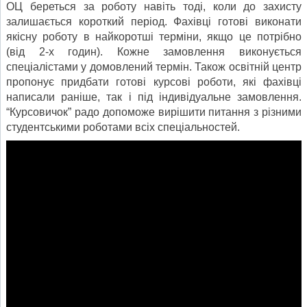
ОЦ береться за роботу навіть тоді, коли до захисту
залишається короткий період. Фахівці готові виконати
якісну роботу в найкоротші терміни, якщо це потрібно
(від 2-х годин). Кожне замовлення виконується
спеціалістами у домовлений термін. Також освітній центр
пропонує придбати готові курсові роботи, які фахівці
написали раніше, так і під індивідуальне замовлення.
“Курсовичок” радо допоможе вирішити питання з різними
студентськими роботами всіх спеціальностей.