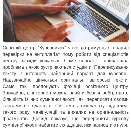
Освітній центр “Курсовичок” чітко дотримується правил
перевірки на антиплагіат, тому роботи від спеціалістів
центру завжди унікальні. Саме плагіат – найчастіша
проблема з якою зустрічаються студенти. Переписування
тексту з інтернету найгірший варіант для курсової.
Надзвичайно цінуються оригінальні авторські тексти.
Саме такі пропонують фахівці освітнього центру.
Звичайно, в інтернеті можна знайти безліч робіт, проте
більшість із них сумнівної якості, які переписати своїми
словами не вдасться. Система антиплагіату відстежує
такого роду маніпуляції та виявляє не оригінальність
фрагментів. Досвід показує, що переробити курсову
сумнівної якості набагато складніше, ніж написати з нуля.