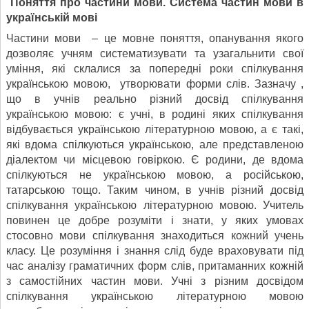
Поняття про частини мови. Система частин мови в
українській мов
і
Частини мови – це мовне поняття, опанування якого
дозволяє учням систематизувати та узагальнити свої
уміння, які склалися за попередні роки спілкування
українською мовою, утворювати форми слів. Зазначу ,
що в учнів реально різний досвід спілкування
українською мовою: є учні, в родині яких спілкування
відбувається українською літературною мовою, а є такі,
які вдома спілкуються українською, але представленою
діалектом чи місцевою говіркою. Є родини, де вдома
спілкуються не українською мовою, а російською,
татарською тощо. Таким чином, в учнів різний досвід
спілкування українською літературною мовою. Учитель
повинен це добре розуміти і знати, у яких умовах
стосовно мови спілкування знаходиться кожний учень
класу. Це розуміння і знання слід буде враховувати під
час аналізу граматичних форм слів, притаманних кожній
з самостійних частин мови. Учні з різним досвідом
спілкування українською літературною мовою