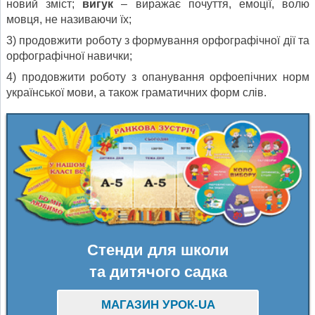
новий зміст;
вигук
– виражає почуття, емоції, волю
мовця, не називаючи їх;
3) продовжити роботу з формування орфографічної дії та
орфографічної навички;
4) продовжити роботу з опанування орфоепічних норм
української мови, а також граматичних форм слів.
Стенди для школи
та дитячого садка
МАГАЗИН УРОК-UA