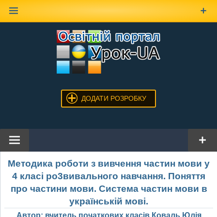
Наверх
ДОДАТИ РОЗРОБКУ
Методика роботи з вивчення частин мови у
4 класі ро3вивального навчання. Поняття
про частини мови. Система частин мови в
українській мові.
Автор: вчитель початкових класів Коваль Юлія