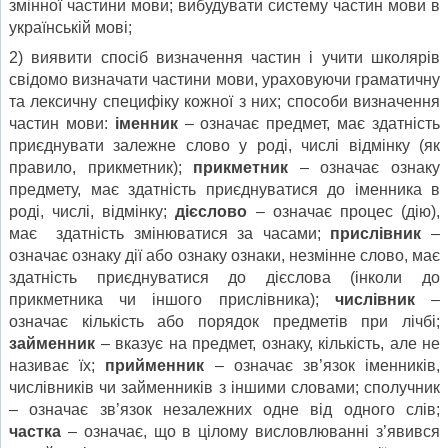
змінної частини мови; вибудувати систему частин мови в
українській мові;
2) виявити спосіб визначення частин і учити школярів
свідомо визначати частини мови, ураховуючи граматичну
та лексичну специфіку кожної з них; способи визначення
частин мови:
іменник
– означає предмет, має здатність
приєднувати залежне слово у роді, числі відмінку (як
правило, прикметник);
прикметник
– означає ознаку
предмету, має здатність приєднуватися до іменника в
роді, числі, відмінку;
дієслово
– означає процес (дію),
має здатність змінюватися за часами;
прислівник
–
означає ознаку дії або ознаку ознаки, незмінне слово, має
здатність приєднуватися до дієслова (інколи до
прикметника чи іншого прислівника);
числівник
–
означає кількість або порядок предметів при лічбі;
займенник
– вказує на предмет, ознаку, кількість, але не
називає їх;
прийменник
– означає зв’язок іменників,
числівників чи займенників з іншими словами; сполучник
– означає зв’язок незалежних одне від одного слів;
частка
– означає, що в цілому висловлюванні з’явився