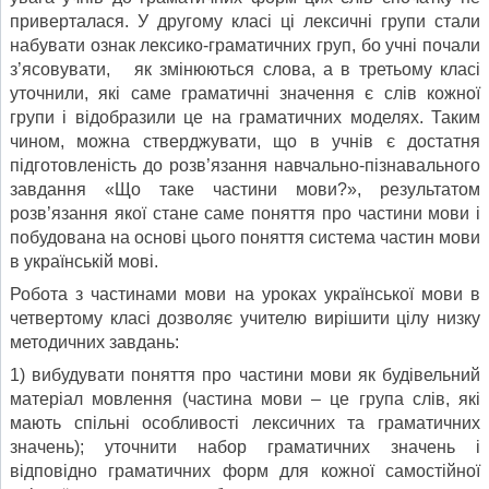
приверталася. У другому класі ці лексичні групи стали
набувати ознак лексико-граматичних груп, бо учні почали
з’ясовувати, як змінюються слова, а в третьому класі
уточнили, які саме граматичні значення є слів кожної
групи і відобразили це на граматичних моделях. Таким
чином, можна стверджувати, що в учнів є достатня
підготовленість до розв’язання навчально-пізнавального
завдання «Що таке частини мови?», результатом
розв’язання якої стане саме поняття про частини мови і
побудована на основі цього поняття система частин мови
в українській мові.
Робота з частинами мови на уроках української мови в
четвертому класі дозволяє учителю вирішити цілу низку
методичних завдань:
1) вибудувати поняття про частини мови як будівельний
матеріал мовлення (частина мови – це група слів, які
мають спільні особливості лексичних та граматичних
значень); уточнити набор граматичних значень і
відповідно граматичних форм для кожної самостійної