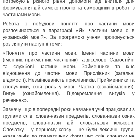
потребують різного рівня допомоги від вчителя для
формування дій самоконтролю та самооцінки в роботі з
частинами мови.
Робота з побудови поняття про частини мови
розпочинається в параграфі «Які частини мови є в
українській мові?». За програмою учням пропонується
розглянути наступні теми:
«Поняття про частини мови. Іменні частини мови
(іменник, прикметник, числівник) та дієслово. Самостійні
та службові частини мови. Займенники та їхнє
відношення до частин мови. Прислівник (загальні
відомості). Незмінюваність прислівників. Прийменники та
сполучники, їхня роль у мові. Частка (ознайомлення).
Вигук (ознайомлення). Відокремлення вигуків у
реченнях».
Зазначу , що в попередні роки навчання учні працювали з
групами слів: слова-назви предметів, слова-назви ознак
предметів, слова-назви дій, слова-назви кількості.
Спочатку – у першому класу – це були лексичні групи,
увага учнів до граматичних форм цих слів спочатку не