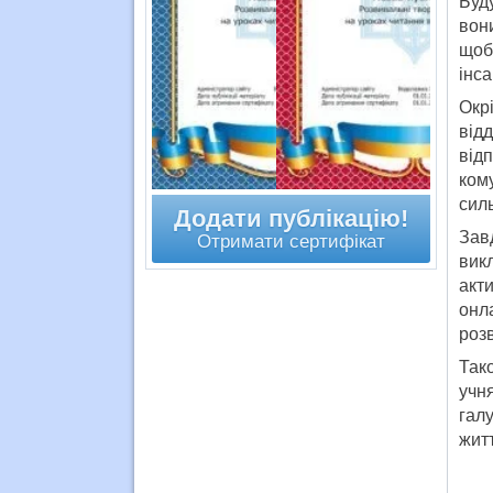
Буд
вон
щоб
інса
Окр
від
відп
ком
силь
Додати публікацію!
Зав
Отримати сертифікат
вик
акт
онл
розв
Так
учн
гал
жит