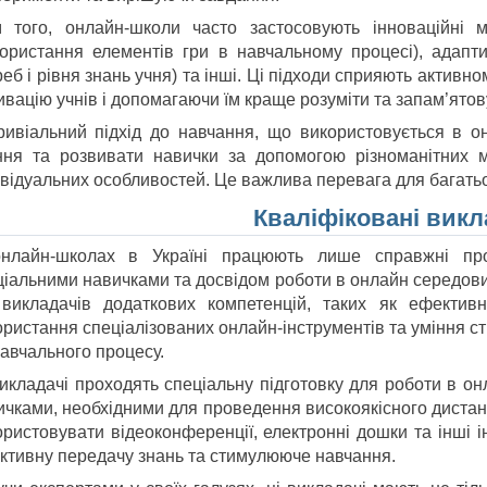
м того, онлайн-школи часто застосовують інноваційні м
користання елементів гри в навчальному процесі), адапт
реб і рівня знань учня) та інші. Ці підходи сприяють акти
ивацію учнів і допомагаючи їм краще розуміти та запам’ято
ривіальний підхід до навчання, що використовується в о
ння та розвивати навички за допомогою різноманітних м
ивідуальних особливостей. Це важлива перевага для багать
Кваліфіковані викл
нлайн-школах в Україні працюють лише справжні проф
ціальними навичками та досвідом роботи в онлайн середови
 викладачів додаткових компетенцій, таких як ефективн
ристання спеціалізованих онлайн-інструментів та уміння ст
навчального процесу.
викладачі проходять спеціальну підготовку для роботи в о
ичками, необхідними для проведення високоякісного дистан
ористовувати відеоконференції, електронні дошки та інші і
ктивну передачу знань та стимулююче навчання.