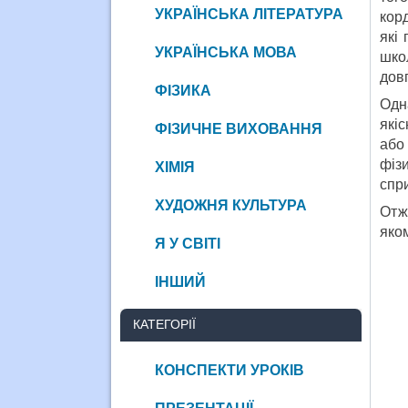
УКРАЇНСЬКА ЛІТЕРАТУРА
кор
які
УКРАЇНСЬКА МОВА
шко
довг
ФІЗИКА
Одн
які
ФІЗИЧНЕ ВИХОВАННЯ
або
фіз
ХІМІЯ
спр
ХУДОЖНЯ КУЛЬТУРА
Отж
яком
Я У СВІТІ
ІНШИЙ
КАТЕГОРІЇ
КОНСПЕКТИ УРОКІВ