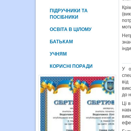
Крі
ПІДРУЧНИКИ ТА
(ви
ПОСІБНИКИ
пот
мот
ОСВІТА В ЦІЛОМУ
Нет
БАТЬКАМ
зна
інд
УЧНЯМ
КОРИСНІ ПОРАДИ
У о
спе
від
вико
до 
Ці 
нав
вик
ефе