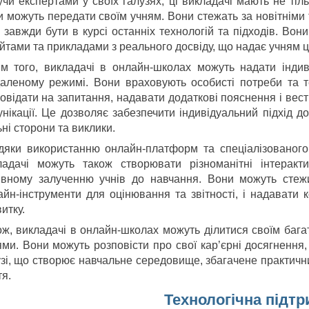
учи експертами у своїх галузях, ці викладачі мають не тіл
и можуть передати своїм учням. Вони стежать за новітніми 
 завжди бути в курсі останніх технологій та підходів. Во
йтами та прикладами з реального досвіду, що надає учням ц
ім того, викладачі в онлайн-школах можуть надати індив
даленому режимі. Вони враховують особисті потреби та т
овідати на запитання, надавати додаткові пояснення і вест
унікації. Це дозволяє забезпечити індивідуальний підхід д
ні сторони та виклики.
дяки використанню онлайн-платформ та спеціалізованого
ладачі можуть також створювати різноманітні інтеракт
ивному залученню учнів до навчання. Вони можуть стежи
айн-інструменти для оцінювання та звітності, і надавати 
итку.
ож, викладачі в онлайн-школах можуть ділитися своїм бага
ями. Вони можуть розповісти про свої кар’єрні досягнення,
узі, що створює навчальне середовище, збагачене практичн
тя.
Технологічна підт