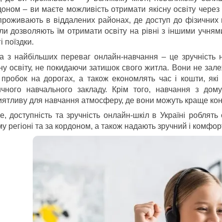
доном – ви маєте можливість отримати якісну освіту через 
 проживають в віддалених районах, де доступ до фізичних
ли дозволяють їм отримати освіту на рівні з іншими учнями
і поїздки.
а з найбільших переваг онлайн-навчання – це зручність 
сну освіту, не покидаючи затишок свого житла. Вони не зал
 пробок на дорогах, а також економлять час і кошти, які
ичного навчального закладу. Крім того, навчання з дом
иятливу для навчання атмосферу, де вони можуть краще конц
е, доступність та зручність онлайн-шкіл в Україні роблять
у регіоні та за кордоном, а також надають зручний і комфор