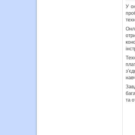
У о
про
техн
Онл
отр
кон
інс
Тех
пла
з’є
нав
Зав
баг
та о