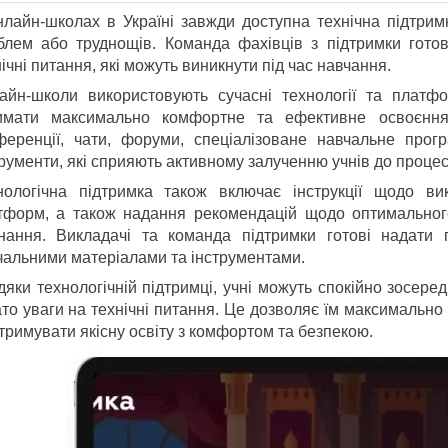
нлайн-школах в Україні завжди доступна технічна підтримк
блем або труднощів. Команда фахівців з підтримки готов
ічні питання, які можуть виникнути під час навчання.
айн-школи використовують сучасні технології та плат
имати максимально комфортне та ефективне освоєння 
ференції, чати, форуми, спеціалізоване навчальне прогр
трументи, які сприяють активному залученню учнів до проце
нологічна підтримка також включає інструкції щодо вик
тформ, а також надання рекомендацій щодо оптимального
днання. Викладачі та команда підтримки готові надати
чальними матеріалами та інструментами.
дяки технологічній підтримці, учні можуть спокійно зосере
ато уваги на технічні питання. Це дозволяє їм максимальн
тримувати якісну освіту з комфортом та безпекою.