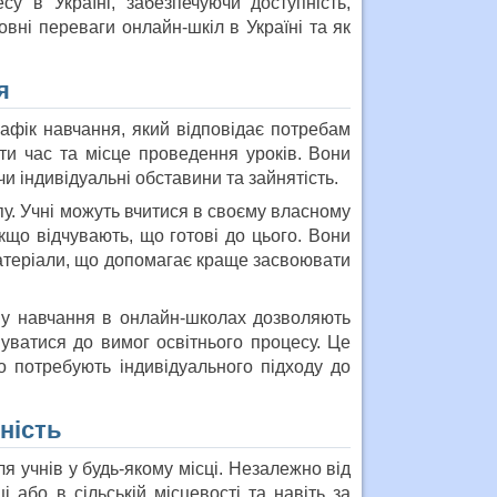
у в Україні, забезпечуючи доступність,
овні переваги онлайн-шкіл в Україні та як
я
афік навчання, який відповідає потребам
и час та місце проведення уроків. Вони
и індивідуальні обставини та зайнятість.
пу. Учні можуть вчитися в своєму власному
що відчувають, що готові до цього. Вони
атеріали, що допомагає краще засвоювати
мпу навчання в онлайн-школах дозволяють
уватися до вимог освітнього процесу. Це
о потребують індивідуального підходу до
ність
я учнів у будь-якому місці. Незалежно від
 або в сільській місцевості та навіть за