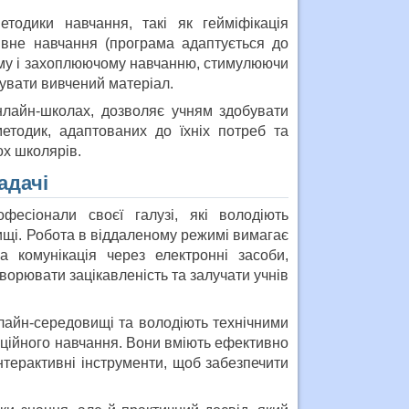
етодики навчання, такі як гейміфікація
ивне навчання (програма адаптується до
вному і захоплюючому навчанню, стимулюючи
вувати вивчений матеріал.
нлайн-школах, дозволяє учням здобувати
етодик, адаптованих до їхніх потреб та
ох школярів.
адачі
есіонали своєї галузі, які володіють
щі. Робота в віддаленому режимі вимагає
а комунікація через електронні засоби,
ворювати зацікавленість та залучати учнів
нлайн-середовищі та володіють технічними
ційного навчання. Вони вміють ефективно
нтерактивні інструменти, щоб забезпечити