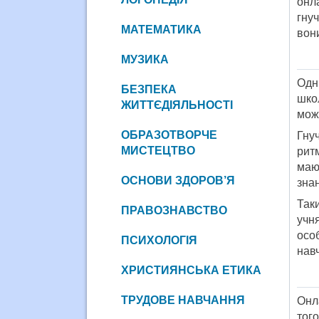
онл
гнуч
МАТЕМАТИКА
вони
МУЗИКА
Одн
БЕЗПЕКА
шко
ЖИТТЄДІЯЛЬНОСТІ
можу
ОБРАЗОТВОРЧЕ
Гну
МИСТЕЦТВО
рит
маю
ОСНОВИ ЗДОРОВ’Я
зна
Так
ПРАВОЗНАВСТВО
учн
осо
ПСИХОЛОГІЯ
нав
ХРИСТИЯНСЬКА ЕТИКА
ТРУДОВЕ НАВЧАННЯ
Онла
тог