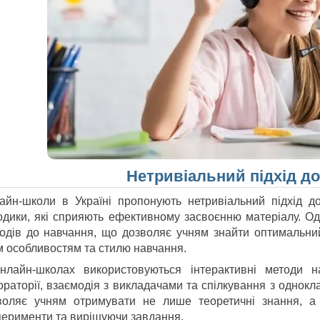
Нетривіальний підхід д
айн-школи в Україні пропонують нетривіальний підхід до
одики, які сприяють ефективному засвоєнню матеріалу. Од
ходів до навчання, що дозволяє учням знайти оптимальний
ім особливостям та стилю навчання.
нлайн-школах використовуються інтерактивні методи нав
ораторії, взаємодія з викладачами та спілкування з однок
воляє учням отримувати не лише теоретичні знання, а 
перименти та вирішуючи завдання.