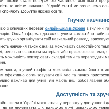
айн-школи стали невід’ємною частиною освітнього процес
кість та якісне навчання. У даній статті ми розглянемо осн
 сприяють здобуттю якісної освіти.
Гнучке навчанн
ією з ключових переваг
онлайн-шкіл в Україні
є гнучкий гр
лярів. Онлайн-формат дозволяє учням самостійно вибират
ть зручно організувати свій навчальний розклад, враховуюч
чкість навчання також означає можливість самостійного тем
мі, ретельно освоюючи матеріал, або прискорюючи темп, як
ть можливість повторювати складні теми та переглядати м
ння.
им чином, гнучкий графік та можливість самостійного те
ям ефективно організовувати свій час та гнучко пристосов
бливо важливо для учнів, які мають інші зобов’язання аб
чання.
Доступність та зруч
йн-школи в Україні мають значну перевагу у доступності дл
о, де ви проживаєте – у великому місті, невеликому селищі