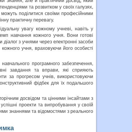
ьки знання, але й практичний досвід, який
тенденціями та розвитком у своїх галузях,
ни можуть поділитися своїми професійними
інну практичну перевагу.
ідуальну увагу кожному учневі, навіть у
емп навчання кожного учня. Вони готові
и діалог з учнями через електронні засоби
о кожного учня, враховуючи його особисті
 навчального програмного забезпечення,
ивні завдання та вправи, які сприяють
ти за прогресом учнів, використовуючи
конструктивний фідбек для їх подальшого
торічним досвідом та цінними інсайтами з
 успішні проекти та випробування у своїй
ими знаннями та відомостями з реального
римка