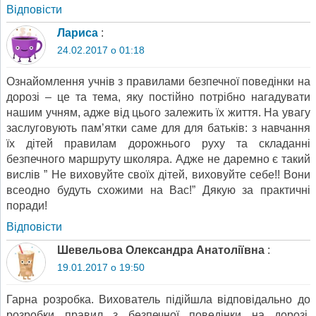
Відповіcти
Лариса
:
24.02.2017 о 01:18
Ознайомлення учнів з правилами безпечної поведінки на
дорозі – це та тема, яку постійно потрібно нагадувати
нашим учням, адже від цього залежить їх життя. На увагу
заслуговують пам’ятки саме для для батьків: з навчання
їх дітей правилам дорожнього руху та складанні
безпечного маршруту школяра. Адже не даремно є такий
вислів ” Не виховуйте своїх дітей, виховуйте себе!! Вони
всеодно будуть схожими на Вас!” Дякую за практичні
поради!
Відповіcти
Шевельова Олександра Анатоліївна
:
19.01.2017 о 19:50
Гарна розробка. Вихователь підійшла відповідально до
розробки правил з безпечної поведінки на дорозі.