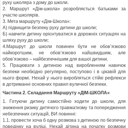
руху школяра з дому до школи.
2. Маршрут «Дім-школа» розробляється батьками за
участю школярів.
3. Мета маршруту «Дім-Школа»:
А) підвищити безпеку руху дитини до школи;
Б) навчити дитину орієнтуватися в дорожніх ситуаціях на
шляху руху до школи;
4.Маршрут до школи повинен бути не обов’язково
найкоротшим, не обов’язково найшвидшим, але
обов’язково – найбезпечнішим для вашої дитини.
5. Працювати з дитиною над виробленням навичок
безпеки необхідно регулярно, поступово і в цікавій для
нього формі. Нехай у нього виробляться стійкі рефлекси
в дотриманні основних правил вуличної безпеки.
Частина 2. Складання Маршруту «ДІМ-ШКОЛА»
1. Готуючи дитину самостійно ходити до школи, для
зниження ризику дитячого травматизму та попередження
небезпечних ситуацій, ВИ повинні:
1.1. провести хоча б одну розмова з дитиною по безпечну
поведінку на вуліці. Нехай дітина на початку розмови