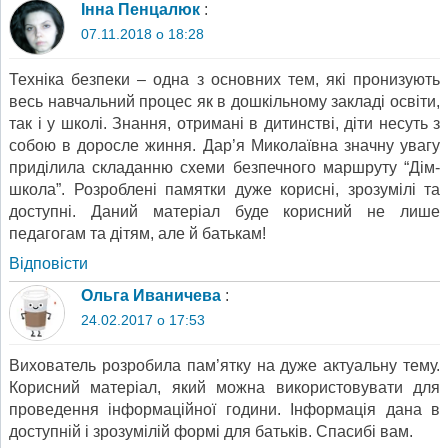
Інна Пенцалюк
:
07.11.2018 о 18:28
Техніка безпеки – одна з основних тем, які пронизують
весь навчальний процес як в дошкільному закладі освіти,
так і у школі. Знання, отримані в дитинстві, діти несуть з
собою в доросле жиння. Дар’я Миколаївна значну увагу
приділила складанню схеми безпечного маршруту “Дім-
школа”. Розроблені памятки дуже корисні, зрозумілі та
доступні. Даний матеріал буде корисний не лише
педагогам та дітям, але й батькам!
Відповіcти
Ольга Иваничева
:
24.02.2017 о 17:53
Вихователь розробила пам’ятку на дуже актуальну тему.
Корисний матеріал, який можна використовувати для
проведення інформаційної години. Інформація дана в
доступній і зрозумілій формі для батьків. Спасибі вам.