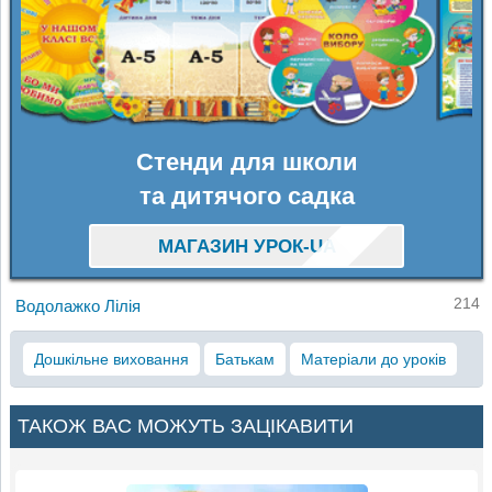
Стенди для школи
та дитячого садка
МАГАЗИН УРОК-UA
214
Водолажко Лілія
Дошкільне виховання
Батькам
Матеріали до уроків
ТАКОЖ ВАС МОЖУТЬ ЗАЦІКАВИТИ