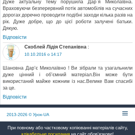
Дуже актуальну тему порушила Дар`я Миколаївна.
Враховуючи безперервний потік автомобілів на сучасних
дорогах доречно проводити подібні заходи кілька разів на
рік. Дуже добре, що до цієї роботи залучені батьки.
Дякую.
Відповіcти
Скоблей Лідія Степанівна
:
10.10.2016 о 14:17
Шановна Дар’є Миколаївно ! Ви зібрали та узагальнили
дуже цінний і об’ємний матеріал.Він може бути
використаний майже кожним із нас.Велике Вам спасибі
за це.
Відповіcти
2013-2026
© Урок-UA
При повному або частковому копіюванні матеріалів сайту,
клікабельне посилання
на сайт обов'язкове!