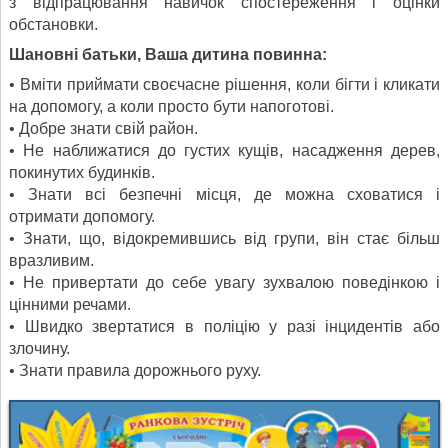
з відпрацювання навичок спостереження і оцінки
обстановки.
Шановні батьки, Ваша дитина повинна:
• Вміти приймати своєчасне рішення, коли бігти і кликати
на допомогу, а коли просто бути напоготові.
• Добре знати свій район.
• Не наближатися до густих кущів, насадження дерев,
покинутих будинків.
• Знати всі безпечні місця, де можна сховатися і
отримати допомогу.
• Знати, що, відокремившись від групи, він стає більш
вразливим.
• Не привертати до себе увагу зухвалою поведінкою і
цінними речами.
• Швидко звертатися в поліцію у разі інцидентів або
злочину.
• Знати правила дорожнього руху.