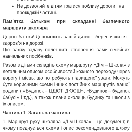
Не дозволяйте дітям гратися поблизу дороги і на
проїжджій частині.
Пам’ятка батькам при складанні безпечного
маршруту школяра
Дорогі батьки! Допоможіть вашій дитині зберегти життя і
здоров’я на дорозі.
Цю важку задачу полегшить створення вами сімейних
навчальних посібників.
Разом з дітьми складіть схему маршруту «Дім – Школа» з
детальним описом особливостей кожного переходу через
дорогу і місць, що потребують підвищеної уваги. Можуть
бути корисними схеми інших постійних маршрутів вашої
родини ( «Будинок – ЦДЮТ, ДЮСШ», «Будинок – будинок
бабусі» і т.д.), а також плани околиць будинку та школи з
їх описом.
Частина 1. Загальна частина.
1. Маршрут руху школяра «Дім-Школа» – це документ, в
якому поєднується схема і опис рекомендованого шляху