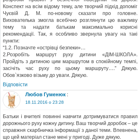
Конспект на всім відому тему, але творчий підхід допоміг
Чуєвій Д. М. по-новому сказати про головне.
Вихователька змогла всебічно розглянути цю важливу
тему та надати батькам максимально корисні
рекомендації. Так, я особливо звернула увагу на такі
пункти:
“1.2. Позначте «острівці безпеки»…
2.Розробіть маршрут руху дитини «ДІМ-ШКОЛА».
Пройдіть з дитиною цим маршрутом в спокійному темпі,
засічіть час руху по цьому маршруту….” Дякую.
Обов`язково візьму до уваги. Дякую.
Відповіcти
Любов Гуменюк
:
18.11.2016 о 23:28
Батьки і вчителі повинні навчити дотримуватися правил
дорожнього руху кожну дитину. Ваш творчий доробок – це
справжня скарбничка інформації з даної теми. Впевнена,
що цей матеріал стане мені у пригоді. Дуже дякую.