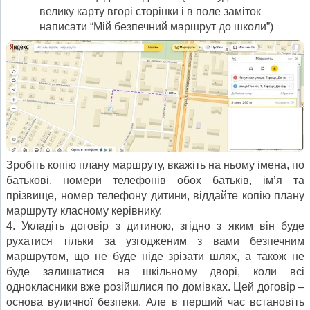
велику карту вгорі сторінки і в поле заміток
написати “Мій безпечний маршрут до школи”)
Зробіть копію плану маршруту, вкажіть на ньому імена, по
батькові, номери телефонів обох батьків, ім’я та
прізвище, номер телефону дитини, віддайте копію плану
маршруту класному керівнику.
4. Укладіть договір з дитиною, згідно з яким він буде
рухатися тільки за узгодженим з вами безпечним
маршрутом, що не буде ніде зрізати шлях, а також не
буде залишатися на шкільному дворі, коли всі
однокласники вже розійшлися по домівках. Цей договір –
основа вуличної безпеки. Але в перший час встановіть