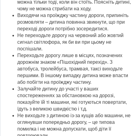
можна тільки тоді, коли він стоїть. Поясніть дитині,
чому не можна стрибати на ходу.
Виходячи на проїжджу частину дороги, припиніть
розмовляти – дитина повинна звикнути, що при
переході дороги потрібно зосередитися.
Не переходьте дорогу на червоний або жовтий
сигнал світлофора, як би ви при цьому не
поспішали.
Переходьте дорогу лише в місцях, позначених
дорожнім знаком «Пішохідний перехід». З
автобуса, тролейбуса, трамвая, таксі виходьте
першими. В іншому випадку дитина може впасти
або побігти на проїжджу частину.
Залучайте дитину до участі у ваших
спостереженнях за обстановкою на дорозі,
показуйте їй ті машини, які готуються повертати,
їдуть з великою швидкістю і т.д.
Не виходьте з дитиною із-за кущів або машини, не
оглянувши попередньо дорогу, – це типова
помилка і не можна допускати, щоб діти її
повторювали.