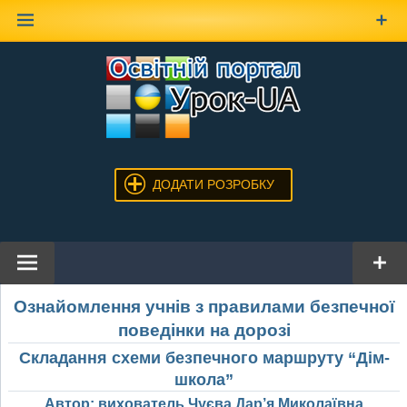
Наверх
ДОДАТИ РОЗРОБКУ
Ознайомлення учнів з правилами безпечної
поведінки на дорозі
Складання схеми безпечного маршруту “Дім-
школа”
Автор: вихователь Чуєва Дар’я Миколаївна