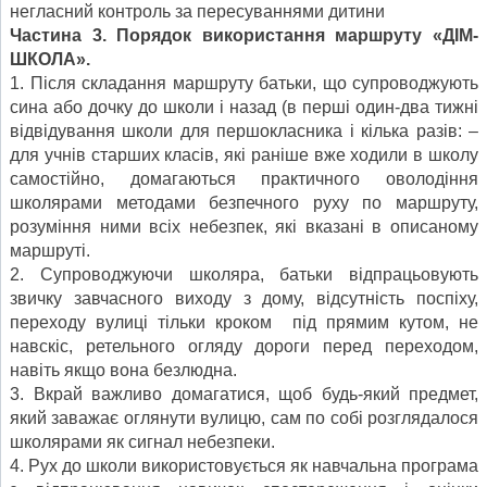
негласний контроль за пересуваннями дитини
Частина 3. Порядок використання маршруту «ДІМ-
ШКОЛА».
1. Після складання маршруту батьки, що супроводжують
сина або дочку до школи і назад (в перші один-два тижні
відвідування школи для першокласника і кілька разів: –
для учнів старших класів, які раніше вже ходили в школу
самостійно, домагаються практичного оволодіння
школярами методами безпечного руху по маршруту,
розуміння ними всіх небезпек, які вказані в описаному
маршруті.
2. Супроводжуючи школяра, батьки відпрацьовують
звичку завчасного виходу з дому, відсутність поспіху,
переходу вулиці тільки кроком під прямим кутом, не
навскіс, ретельного огляду дороги перед переходом,
навіть якщо вона безлюдна.
3. Вкрай важливо домагатися, щоб будь-який предмет,
який заважає оглянути вулицю, сам по собі розглядалося
школярами як сигнал небезпеки.
4. Рух до школи використовується як навчальна програма