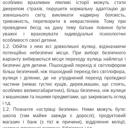
особливо вразливих лякливі історії можуть стати
джерелом страхів, порушити нормальну адаптацію до
зовнішнього світу, викликати надмірну боязкість,
тривожність, перетворити в неврастеніків. Тому при
проведенні бесід на дану тему батьки повинні бути
уважні і враховувати індивідуальні психологічні
особливості своєї дитини.
1.2. Обійти з нею всі довколишні вулиці, відзначаючи
потенційно небезпечні місця. При виборі безпечного
варіанту вибираються місця переходу вулиць найлегші і
безпечні для дитини. Пішохідний перехід зі світлофором
більш безпечний, ніж пішохідний перехід без світлофора,
вулиця і ділянки, де не утруднений перехід проїжджої
частини (немає густих кущів, дерев,машин, що стоять,
особливо великогабаритних), більш безпечна, ніж вулиця
з машинами та іншими предметами, що закривають огляд
і т.д.
1.2. Позначте «острівці безпеки». Ними можуть бути:
школа (там майже завжди є дорослі), продуктовий
магазин і банк (з тієї ж причини), відділення міліції,