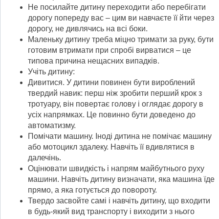
Не посилайте дитину переходити або перебігати
дорогу попереду вас – цим ви навчаєте її йти через
дорогу, не дивлячись на всі боки.
Маленьку дитину треба міцно тримати за руку, бути
готовим втримати при спробі вирватися – це
типова причина нещасних випадків.
Учіть дитину:
Дивитися. У дитини повинен бути вироблений
твердий навик: перш ніж зробити перший крок з
тротуару, він повертає голову і оглядає дорогу в
усіх напрямках. Це повинно бути доведено до
автоматизму.
Помічати машину. Іноді дитина не помічає машину
або мотоцикл здалеку. Навчіть її вдивлятися в
далечінь.
Оцінювати швидкість і напрям майбутнього руху
машини. Навчіть дитину визначати, яка машина їде
прямо, а яка готується до повороту.
Твердо засвойте самі і навчіть дитину, що входити
в будь-який вид транспорту і виходити з нього