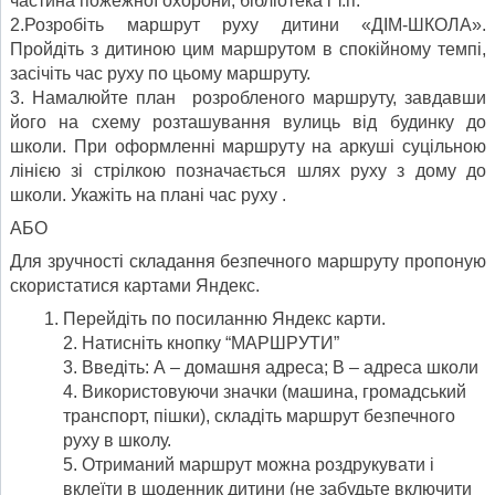
частина пожежної охорони, бібліотека і т.п.
2.Розробіть маршрут руху дитини «ДІМ-ШКОЛА».
Пройдіть з дитиною цим маршрутом в спокійному темпі,
засічіть час руху по цьому маршруту.
3. Намалюйте план розробленого маршруту, завдавши
його на схему розташування вулиць від будинку до
школи. При оформленні маршруту на аркуші суцільною
лінією зі стрілкою позначається шлях руху з дому до
школи. Укажіть на плані час руху .
АБО
Для зручності складання безпечного маршруту пропоную
скористатися картами Яндекс.
Перейдіть по посиланню Яндекс карти.
2. Натисніть кнопку “МАРШРУТИ”
3. Введіть: А – домашня адреса; В – адреса школи
4. Використовуючи значки (машина, громадський
транспорт, пішки), складіть маршрут безпечного
руху в школу.
5. Отриманий маршрут можна роздрукувати і
вклеїти в щоденник дитини (не забудьте включити