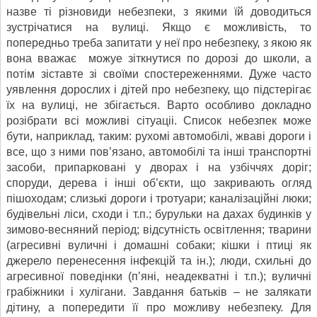
назве ті різновиди небезпеки, з якими їй доводиться
зустрічатися на вулиці. Якщо є можливість, то
попередньо треба запитати у неї про небезпеку, з якою як
вона вважає можуе зіткнутися по дорозі до школи, а
потім зіставте зі своїми спостереженнями. Дуже часто
уявлення дорослих і дітей про небезпеку, що підстерігає
їх на вулиці, не збігається. Варто особливо докладно
розібрати всі можливі сітуаціі. Список небезпек може
бути, наприклад, таким: рухомі автомобілі, жваві дороги і
все, що з ними пов’язано, автомобілі та інші транспортні
засоби, припарковані у дворах і на узбіччях доріг;
споруди, дерева і інші об’єкти, що закривають огляд
пішоходам; слизькі дороги і тротуари; каналізаційні люки;
будівельні ліси, сходи і т.п.; бурульки на дахах будинків у
зимово-весняний період; відсутність освітлення; тварини
(агресивні вуличні і домашні собаки; кішки і птиці як
джерело перенесення інфекцій та ін.); люди, схильні до
агресивної поведінки (п’яні, неадекватні і т.п.); вуличні
грабіжники і хулігани. Завдання батьків – не залякати
дітину, а попередити її про можливу небезпеку. Для