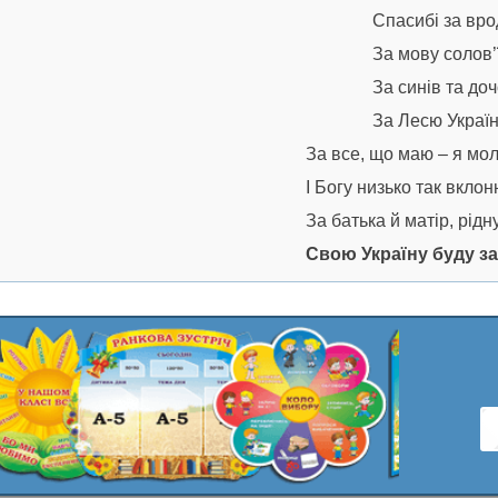
Спасибі за врод
За мову солов’ї
За синів та до
За Лесю Україн
За все, що маю – я мо
І Богу низько так вкло
За батька й матір, рід
Свою Україну буду за