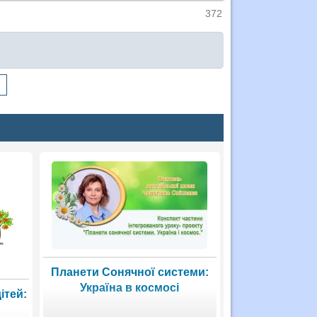
372
я
Планети Сонячної системи:
Україна в космосі
ітей: