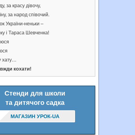
у, за красу дівочу,
ну, за народ співочий.
чок України-неньки –
ку і Тараса Шевченка!
люся
нюся
ну хату…
вжди кохати!
Стенди для школи
та дитячого садка
МАГАЗИН УРОК-UA