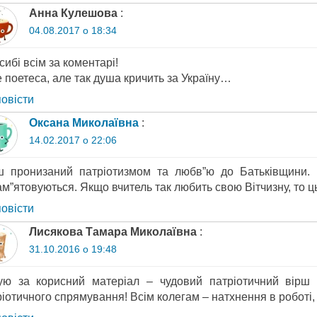
Анна Кулешова
:
04.08.2017 о 18:34
ибі всім за коментарі!
 поетеса, але так душа кричить за Україну…
повіcти
Оксана Миколаївна
:
14.02.2017 о 22:06
ш пронизаний патріотизмом та любв”ю до Батьківщини. Га
м”ятовуються. Якщо вчитель так любить свою Вітчизну, то цьо
повіcти
Лисякова Тамара Миколаївна
:
31.10.2016 о 19:48
ую за корисний матеріал – чудовий патріотичний вірш п
іотичного спрямування! Всім колегам – натхнення в роботі, 