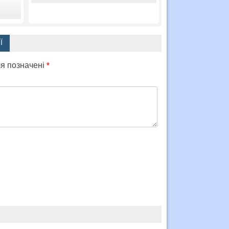
Ї
ля позначені
*