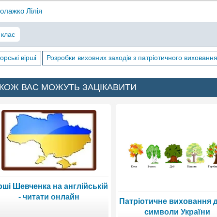
олажко Лілія
 клас
орські вірші
Розробки виховних заходів з патріотичного вихованн
КОЖ ВАС МОЖУТЬ ЗАЦІКАВИТИ
рші Шевченка на англійській
- читати онлайн
Патріотичне виховання д
символи України