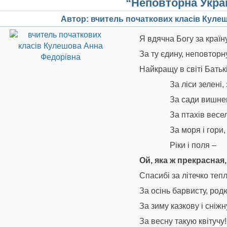
“Неповторна Укра
Автор: вчитель початкових класів Куле
Я вдячна Богу за країну
За ту єдину, неповторну
Найкращу в світі Батьк
За ліси зелені,
За сади вишнев
За птахів весе
За моря і гори,
Ріки і поля –
Ой, яка ж прекрасная,
Спасибі за літечко тепл
За осінь барвисту, род
За зиму казкову і сніжн
За весну такую квітучу!