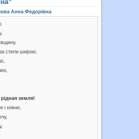
їна”
шова Анна Федорівна
,
,
івщину.
 за степи широкі,
і,
лих,
 рідная земля!
е і ніжне,
ючу,
у,