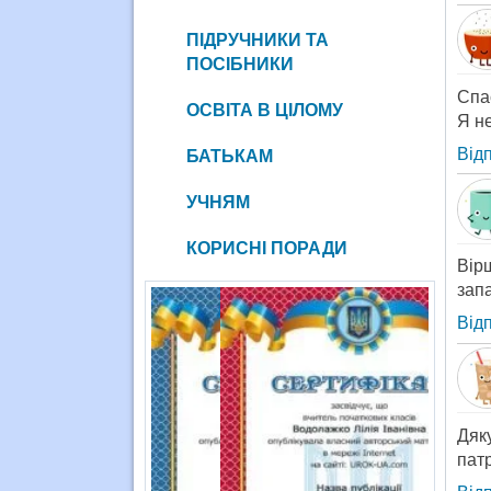
ПІДРУЧНИКИ ТА
ПОСІБНИКИ
Спас
ОСВІТА В ЦІЛОМУ
Я не
Від
БАТЬКАМ
УЧНЯМ
КОРИСНІ ПОРАДИ
Вір
запа
Від
Дяк
патр