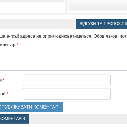
ВІДГУКИ ТА ПРОПОЗИЦІ
ша e-mail адреса не оприлюднюватиметься.
Обов’язкові по
ментар
*
'я
*
ail
*
 КОМЕНТАРІВ