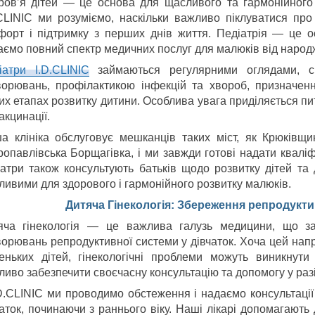
ров’я дітей — це основа для щасливого та гармонійного 
.CLINIC ми розуміємо, наскільки важливо піклуватися про
форт і підтримку з перших днів життя. Педіатрія — це ос
аємо повний спектр медичних послуг для малюків від народже
іатри I.D.CLINIC
займаються регулярними оглядами, св
ворювань, профілактикою інфекцій та хвороб, призначе
них етапах розвитку дитини. Особлива увага приділяється п
акцинації.
а клініка обслуговує мешканців таких міст, як Крюківщи
ропавлівська Борщагівка, і ми завжди готові надати квалі
іатри також консультують батьків щодо розвитку дітей та
ливими для здорового і гармонійного розвитку малюків.
Дитяча Гінекологія: Збереження репродукти
яча гінекологія — це важлива галузь медицини, що за
ворювань репродуктивної системи у дівчаток. Хоча цей на
еньких дітей, гінекологічні проблеми можуть виникнути
иво забезпечити своєчасну консультацію та допомогу у разі 
.D.CLINIC ми проводимо обстеження і надаємо консультації
чаток, починаючи з раннього віку. Наші лікарі допомагают