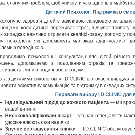
матологічних проблем, щоб уникнути ускладнень в майбутнь
Дитячий Психолог: Підтримка в емо
хологічне здоров’я дітей є важливою складовою загального
днощами, коли дитина переживає стрес, відчуває тривогу чи
их випадках важливо отримати кваліфіковану допомогу псих
ячі психологи, які допоможуть малюкам адаптуватися до
блеми з поведінкою.
проводимо психологічні консультації для дітей різного 
ушень, допомагаємо з подоланням страхів та тривожн
живають зміни в родині або в соціумі.
ота з дитячим психологом у I.D.CLINIC включає індивідуаль
новити ефективну комунікацію та підтримку в складних ситу
Переваги вибору I.D.CLINIC для 
Індивідуальний підхід до кожного пацієнта
— ми врахо
вашої дитини.
Висококваліфіковані лікарі
— усі наші спеціалісти мают
удосконалюють свої навички.
Зручне розташування клініки
— I.D.CLINIC обслуговує