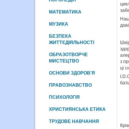
цик
заб
МАТЕМАТИКА
Наш
МУЗИКА
дові
БЕЗПЕКА
ЖИТТЄДІЯЛЬНОСТІ
Шкір
здо
ОБРАЗОТВОРЧЕ
але
МИСТЕЦТВО
з пр
ці 
ОСНОВИ ЗДОРОВ’Я
I.D.
бат
ПРАВОЗНАВСТВО
ПСИХОЛОГІЯ
ХРИСТИЯНСЬКА ЕТИКА
ТРУДОВЕ НАВЧАННЯ
Крі