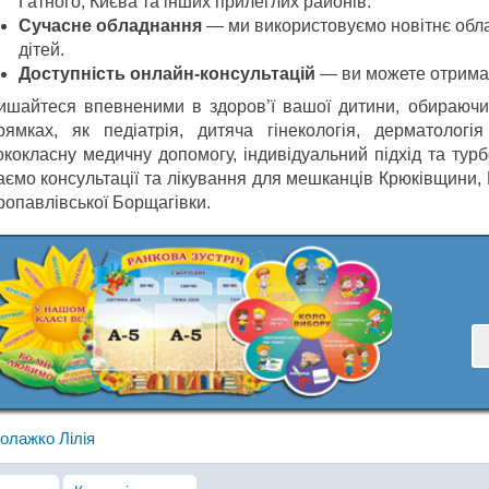
Гатного, Києва та інших прилеглих районів.
Сучасне обладнання
— ми використовуємо новітнє обла
дітей.
Доступність онлайн-консультацій
— ви можете отримати
ишайтеся впевненими в здоров’ї вашої дитини, обираючи 
рямках, як педіатрія, дитяча гінекологія, дерматологі
ококласну медичну допомогу, індивідуальний підхід та тур
аємо консультації та лікування для мешканців Крюківщини, 
ропавлівської Борщагівки.
олажко Лілія