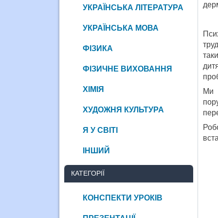
дер
УКРАЇНСЬКА ЛІТЕРАТУРА
УКРАЇНСЬКА МОВА
Пси
тру
ФІЗИКА
так
дит
ФІЗИЧНЕ ВИХОВАННЯ
про
ХІМІЯ
Ми 
пор
ХУДОЖНЯ КУЛЬТУРА
пере
Роб
Я У СВІТІ
вста
ІНШИЙ
КАТЕГОРІЇ
КОНСПЕКТИ УРОКІВ