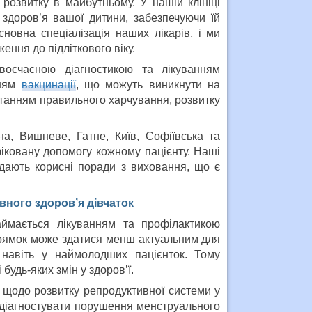
розвитку в майбутньому. У нашій клініці
 здоров’я вашої дитини, забезпечуючи їй
новна спеціалізація наших лікарів, і ми
ння до підліткового віку.
оєчасною діагностикою та лікуванням
нням
вакцинації
, що можуть виникнути на
итанням правильного харчування, розвитку
на, Вишневе, Гатне, Київ, Софіївська та
фіковану допомогу кожному пацієнту. Наші
 дають корисні поради з виховання, що є
вного здоров’я дівчаток
ймається лікуванням та профілактикою
прямок може здатися менш актуальним для
 навіть у наймолодших пацієнток. Тому
будь-яких змін у здоров’ї.
 щодо розвитку репродуктивної системи у
ь діагностувати порушення менструального