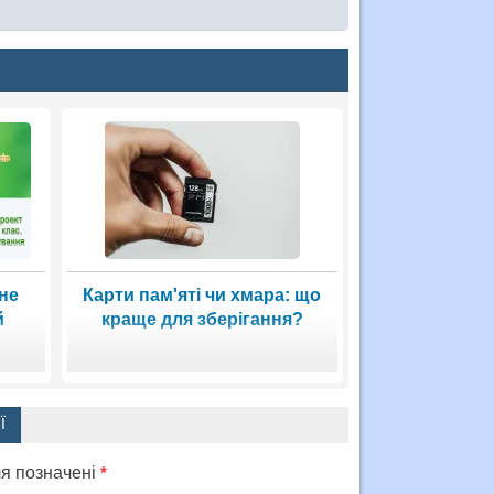
не
Карти пам'яті чи хмара: що
й
краще для зберігання?
Ї
ля позначені
*