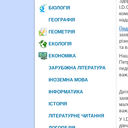
Здо
I.D
БІОЛОГІЯ
ком
ГЕОГРАФІЯ
над
Пед
ГЕОМЕТРІЯ
зах
різ
ЕКОЛОГІЯ
та в
ЕКОНОМІКА
Наш
Пет
ЗАРУБІЖНА ЛІТЕРАТУРА
пед
важ
ІНОЗЕМНА МОВА
ІНФОРМАТИКА
Дит
зах
ІСТОРІЯ
мал
важл
ЛІТЕРАТУРНЕ ЧИТАННЯ
У I
дів
ЛОГОПЕДІЯ