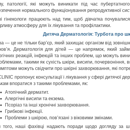
лу, патології, які можуть виникати під час пубертатног
езпечення нормального функціонування репродуктивної сис
і гінекологи працюють над тим, щоб дівчатка почувалис
рливу атмосферу для їх лікування та профілактики.
Дитяча Дерматологія: Турбота про ш
а — це не тільки бар’єр, який захищає організм від зовнішн
ров’я. Дерматологія для дітей — це напрямок, який займ
ргічних реакцій, інфекцій та інших проблем, що можуть вин
облемами, такими як сухість шкіри, висипи, почервоніння, 
симптоми можуть свідчити про шкірні захворювання, які пот
CLINIC пропонує консультації і лікування у сфері дитячої д
ькам впоратися з такими проблемами, як:
Атопічний дерматит.
Алергічні висипи та екзема.
Псоріаз та інші хронічні захворювання.
Грибкові інфекції.
Проблеми з шкірою, пов’язані з віковими змінами.
м того, наші фахівці надають поради щодо догляду за ш