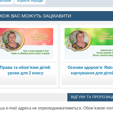
атькам
Корисні поради
КОЖ ВАС МОЖУТЬ ЗАЦІКАВИТИ
Права та обов'язки дітей:
Основи здоров'я: Якіс
уроки для 2 класу
харчування для діте
ВІДГУКИ ТА ПРОПОЗИЦІ
ша e-mail адреса не оприлюднюватиметься.
Обов’язкові по