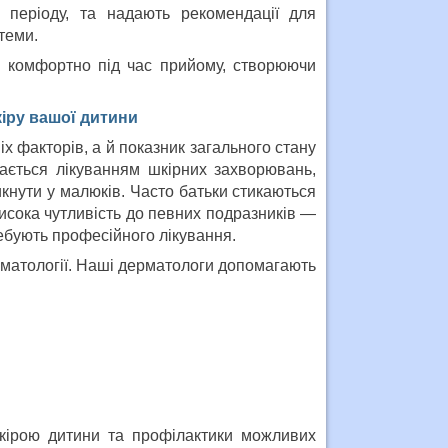
о періоду, та надають рекомендації для
теми.
я комфортно під час прийому, створюючи
кіру вашої дитини
іх факторів, а й показник загального стану
ається лікуванням шкірних захворювань,
икнути у малюків. Часто батьки стикаються
висока чутливість до певних подразників —
ребують професійного лікування.
ерматології. Наші дерматологи допомагають
кірою дитини та профілактики можливих