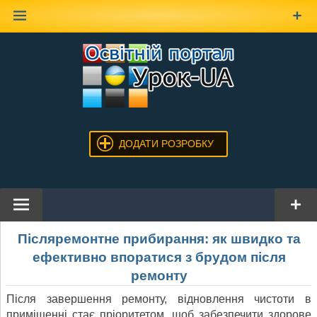
Наверх
ДОДАТИ РОЗРОБКУ
Післяремонтне прибирання: як швидко та
ефективно впоратися з брудом після
ремонту
Після завершення ремонту, відновлення чистоти в
приміщенні стає пріоритетом, щоб забезпечити здорове