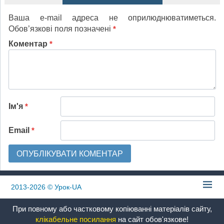
Ваша e-mail адреса не оприлюднюватиметься.
Обов’язкові поля позначені
*
Коментар
*
Ім'я
*
Email
*
2013-2026
© Урок-UA
При повному або частковому копіюванні матеріалів сайту,
клікабельне посилання
на сайт обов'язкове!