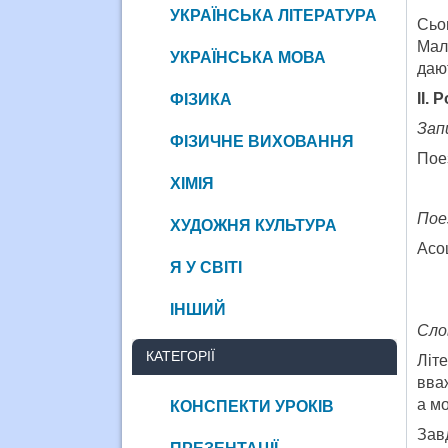
УКРАЇНСЬКА ЛІТЕРАТУРА
Сьо
Мал
УКРАЇНСЬКА МОВА
даю
ІІ.
ФІЗИКА
Зап
ФІЗИЧНЕ ВИХОВАННЯ
Пое
ХІМІЯ
Пое
ХУДОЖНЯ КУЛЬТУРА
Асоц
Я У СВІТІ
ІНШИЙ
Сло
КАТЕГОРІЇ
Літ
вваж
а м
КОНСПЕКТИ УРОКІВ
Зав