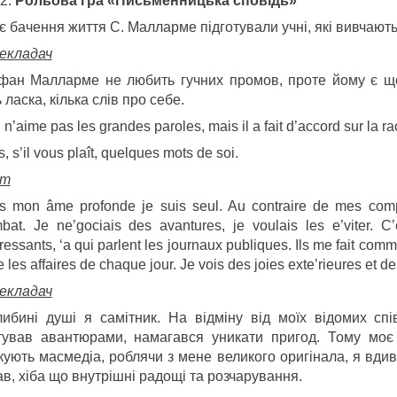
Рольова гра «Письменницька сповідь»
є бачення життя С. Малларме підготували учні, які вивчают
екладач
фан Малларме не любить гучних промов, проте йому є що 
 ласка, кілька слів про себе.
 n’aime pas les grandes paroles, mais il a fait d’accord sur la r
s, s’il vous plaît, quelques mots de soi.
ет
s mon âme profonde je suis seul. Au contraire de mes comp
at. Je ne’gociais des avantures, je voulais les e’viter. C
’ressants, ‘a qui parlent les journaux publiques. Ils me fait comme
e les affaires de chaque jour. Je vois des joies exte’rieures et d
екладач
либині душі я самітник. На відміну від моїх відомих сп
тував авантюрами, намагався уникати пригод. Тому моє ж
кують масмедіа, роблячи з мене великого оригінала, я вдив
в, хіба що внутрішні радощі та розчарування.