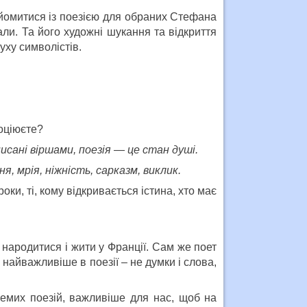
йомитися із поезією для обраних Стефана
и. Та його художні шукання та відкриття
уху символістів.
оціюєте?
исані віршами,
поезія — це стан душі.
, мрія, ніжність, сарказм, виклик.
ки, ті, кому відкривається істина, хто має
народитися і жити у Франції. Сам же поет
найважливіше в поезії – не думки і слова,
ремих поезій, важливіше для нас, щоб на