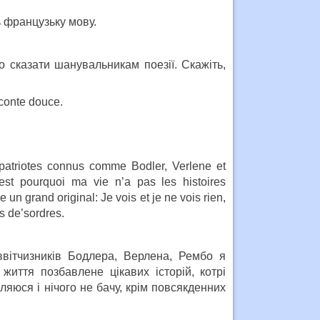
ь французьку мову.
сказати шанувальникам поезії. Скажіть,
aconte douce.
atriotes connus comme Bodler, Verlene et
’est pourquoi ma vie n’a pas les histoires
 un grand original: Je vois et je ne vois rien,
es de’sordres.
іввітчизників Бодлера, Верлена, Рембо я
иття позбавлене цікавих історій, котрі
ляюся і нічого не бачу, крім повсякденних