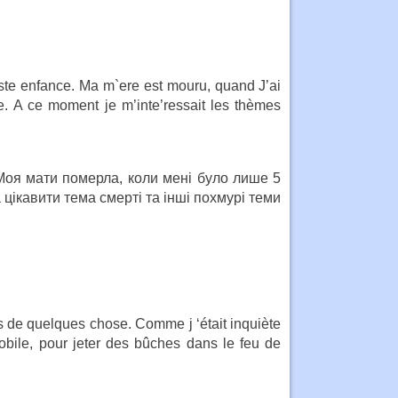
riste enfance. Ma m`ere est mouru, quand J’ai
e. A ce moment je m’inte’ressait les thèmes
 Моя мати померла, коли мені було лише 5
 цікавити тема смерті та інші похмурі теми
rs de quelques chose. Comme j ‘était inquiète
obile, pour jeter des bûches dans le feu de