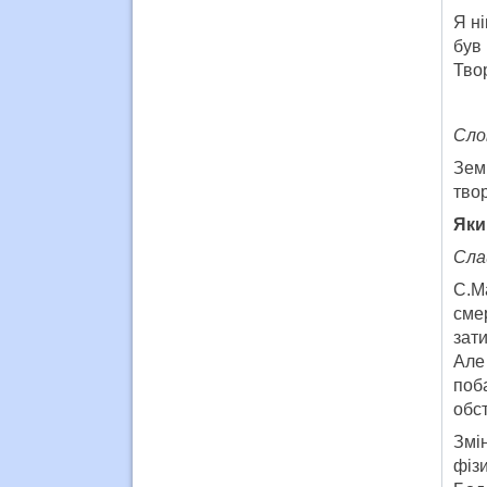
Я ні
був
Твор
Сло
Зем
твор
Яки
Сла
С.М
сме
зат
Але
поб
обс
Змі
фіз