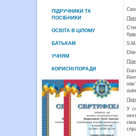
Сво
ПІДРУЧНИКИ ТА
ПОСІБНИКИ
Пер
Сте
ОСВІТА В ЦІЛОМУ
будь
БАТЬКАМ
S.M.
Dite
УЧНЯМ
По
КОРИСНІ ПОРАДИ
Dan
Remb
inte
outr
Пер
У г
нех
сма
спра