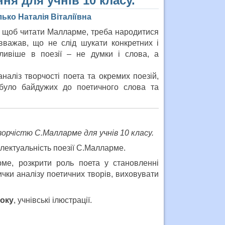
ня для учнів 10 класу.
ько Наталія Віталіївна
, щоб читати Малларме, треба народитися
вважав, що не слід шукати конкретних і
ливіше в поезії – не думки і слова, а
наліз творчості поета та окремих поезій,
було байдужих до поетичного слова та
творчістю С.Малларме
для учнів 10 класу.
електуальність поезії С.Малларме.
ме, розкрити роль поета у становленні
чки аналізу поетичних творів, виховувати
року
, учнівські ілюстрації.