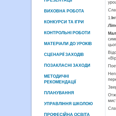
ПРЕЗЕНТАЦІЇ
уро
Сла
ВИХОВНА РОБОТА
1.
Ін
КОНКУРСИ ТА ІГРИ
Літ
КОНТРОЛЬНІ РОБОТИ
Ма
симв
МАТЕРІАЛИ ДО УРОКІВ
цьог
Від
СЦЕНАРІЇ ЗАХОДІВ
«Вір
ПОЗАКЛАСНІ ЗАХОДИ
Поет
Неп
МЕТОДИЧНІ
пер
РЕКОМЕНДАЦІЇ
Звер
ПЛАНУВАННЯ
Отж
мист
УПРАВЛІННЯ ШКОЛОЮ
Сла
ПРОФЕСІЙНА ОСВІТА