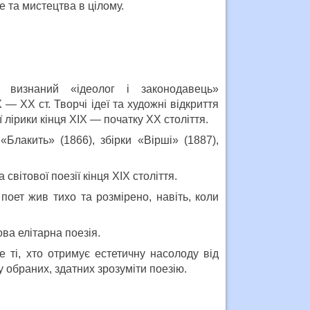
 та мистецтва в цілому.
визнаний «ідеолог і законодавець»
 — XX ст. Творчі ідеї та художні відкриття
лірики кінця XIX — початку XX століття.
«Блакить» (1866), збірки «Вірші» (1887),
світової поезії кінця ХІХ століття.
поет жив тихо та розмірено, навіть, коли
ва елітарна поезія.
 ті, хто отримує естетичну насолоду від
у обраних, здатних зрозуміти поезію.