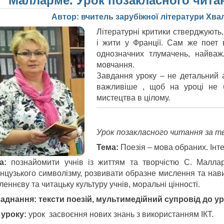
Малларме. Урок позакласного читан
Автор: вчитель зарубіжної літератури Хвал
Літературні критики стверджують
і жити у Франції. Сам же поет 
однозначних тлумачень, найваж
мовчання.
Завдання уроку – не детальний а
важливіше , щоб на уроці не 
мистецтва в цілому.
Урок позакласного читання за 
Тема:
Поезія – мова обраних. Інт
а:
познайомити учнів із життям та творчістю С. Маллар
нцузького символізму, розвивати образне мислення та нави
еннєву та читацьку культуру учнів, моральні цінності.
аднання:
тексти поезій, мультимедійний супровід до у
 уроку:
урок засвоєння нових знань з використанням ІКТ.