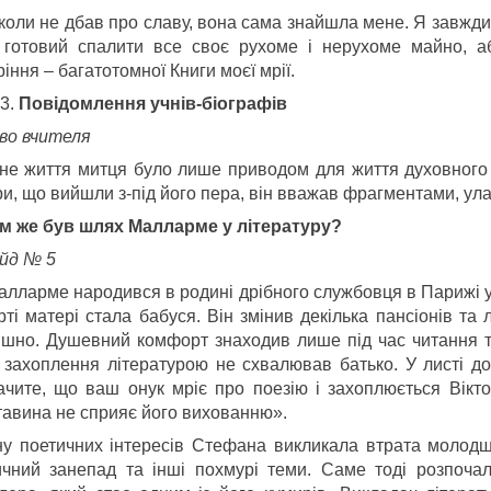
коли не дбав про славу, вона сама знайшла мене. Я завжди 
 готовий спалити все своє рухоме і нерухоме майно, а
іння – багатотомної Книги моєї мрії.
Повідомлення учнів-біографів
во вчителя
не життя митця було лише приводом для життя духовного 
и, що вийшли з-під його пера, він вважав фрагментами, ула
м же був шлях Малларме у літературу?
йд № 5
алларме народився в родині дрібного службовця в Парижі у
рті матері стала бабуся. Він змінив декілька пансіонів та
ишно. Душевний комфорт знаходив лише під час читання т
 захоплення літературою не схвалював батько. У листі до
ачите, що ваш онук мріє про поезію і захоплюється Вікт
тавина не сприяє його вихованню».
ну поетичних інтересів Стефана викликала втрата молодшо
ичний занепад та інші похмурі теми. Саме тоді розпоча