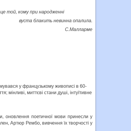
– це той, кому при народженні
ть невинна опалила.
С.Малларме
рмувався у французькому живописі в 60-
ття; мінливі, миттєві стани душі, інтуїтивне
ли, оновлення поетичної мови принесли у
рлен, Артюр Рембо, вивчення їх творчості у