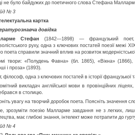
ці не було байдужих до поетичного слова Стефана Малларме
йд № 3
телектуальна картка
ературознавча довідка
лларме Стефан
(1842—1898) — французький поет, 
олістського руху, одна з ключових постатей поезії межі XIX
о поета справили значний вплив на розвиток модерністської 
омі твори: «Полудень Фавна» (бл. 1865), «Вікна» (1866), 
ші і проза» (1893).
, філософ, одна з ключових постатей в історії французької та 
омітний викладач англійської мови в провінційних ліцеях, 
ебрався в столицю.
ніть увагу на творчий доробок поета. Поясніть значення сло
е, зрозуміти поезію Малларме завдання не з легких, лише
ецтва, має глибокі знання, інтелект може потрапити до гурт
йд № 4