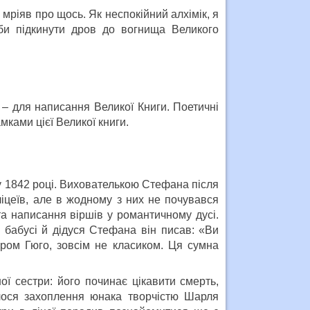
мріяв про щось. Як неспокійний алхімік, я
би підкинути дров до вогнища Великого
– для написання Великої Книги. Поетичні
мками цієї Великої книги.
 1842 році. Вихователькою Стефана після
 ліцеїв, але в жодному з них не почувався
а написання віршів у романтичному дусі.
 бабусі й дідуся Стефана він писав: «Ви
ором Гюго, зовсім не класиком. Ця сумна
ї сестри: його починає цікавити смерть,
лося захоплення юнака творчістю Шарля