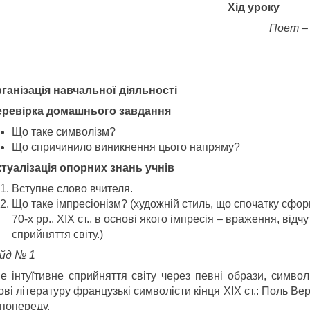
Хід уроку
Поет 
вуста блаки
Організація навчальної діяльності
еревірка домашнього завдання
Що таке символізм?
Що спричинило виникнення цього напряму?
туалізація опорних знань учнів
Вступне слово вчителя.
Що таке імпресіонізм? (художній стиль, що спочатку сфо
70-х рр.. ХІХ ст., в основі якого імпресія – враження, відчу
сприйняття світу.)
йд № 1
е інтуїтивне сприйняття світу через певні образи, симво
ові літературу французькі символісти кінця ХІХ ст.: Поль Ве
 попереду.