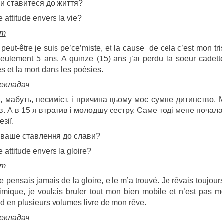
ви ставитеся до життя?
e attitude envers la vie?
ет
 peut-être je suis pe’ce’miste, et la cause de cela c’est mon t
eulement 5 ans. A quinze (15) ans j’ai perdu la soeur cadett
tes et la mort dans les poésies.
екладач
я, мабуть, песиміст, і причина цьому моє сумне дитинство.
в. А в 15 я втратив і молодшу сестру. Саме тоді мене почала
езії.
 ваше ставлення до слави?
e attitude envers la gloire?
ет
e pensais jamais de la gloire, elle m’a trouvé. Je rêvais toujou
imique, je voulais bruler tout mon bien mobile et n’est pas m
d en plusieurs volumes livre de mon rêve.
екладач