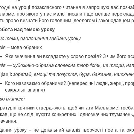
годні на уроці позакласного читання я запрошую вас позна
ларме, про якого у нас мало писали і ще менше перекладал
ть право визнати його головним ідеологом і законодавцем р
 Робота над темою уроку
ис теми, оголошення завдань уроку.
зія – мова обраних
Яке значення ви вкладаєте у слово поезія? З чим його ас
зія — художньо-образна словесна творчість, це твори, нап
іації:
зорепад, емоції та почуття, буря, бажання, натхнення
Кого називаємо обраними? (непересічні люди, жерці, проро
сакральні знання)
во вчителя
ературні критики стверджують, щоб читати Малларме, треба 
ав, що не слід шукати конкретних і однозначних тлумачень, 
овчання.
дання уроку – не детальний аналіз творчості поета та ок