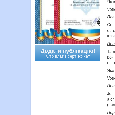
Як 
Votr
По
Oui,
eu s
tris
Пер
Додати публікацію!
Та 
Отримати сертифікат
рокі
в по
Яке
Votr
По
Je n
alch
gran
Пер