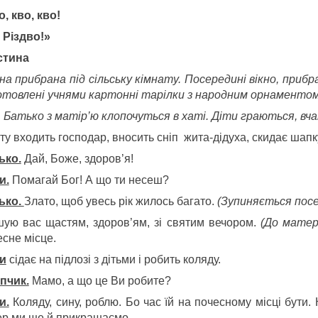
, кво, кво!
 Різдво!»
астина
на прибрана під сільську кімнату. Посередині вікно, прибр
отовлені учнями картонні тарілки з народним орнаментом.
ько з матір’ю клопочуться в хаті. Діти граються, вча
ту входить господар, вносить сніп жита-дідуха, скидає шапку
ько.
Дай, Боже, здоров’я!
и.
Помагай Бог! А що ти несеш?
ько.
Злато, щоб увесь рік жилось багато.
(Зупиняється посе
шую вас щастям, здоров’ям, зі святим вечором.
(До матері
есне місце.
и
сідає на підлозі з дітьми і робить коляду.
пчик.
Мамо, а що це Ви робите?
и.
Коляду, сину, роблю. Бо час їй на почесному місці бути. 
ер ми ще й прикрашаємо.