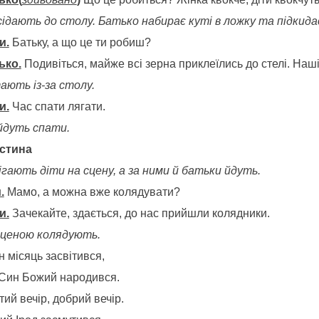
 сідають до столу. Батько набирає куті в ложку та підкидає
и.
Батьку, а що це ти робиш?
ько.
Подивіться, майже всі зерна приклеїлись до стелі. Наші
ають із-за столу.
и.
Час спати лягати.
 йдуть спати.
астина
ігають діти на сцену, а за ними й батьки йдуть.
.
Мамо, а можна вже колядувати?
и.
Зачекайте, здається, до нас прийшли колядники.
сценою колядують.
 місяць засвітився,
Син Божий народився.
ий вечір, добрий вечір.