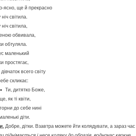
о-ясно, ще й прекрасно
 ніч світила.
 ніч світила,
еною обвивала,
ки обтуляла.
сус маленький
и простягає,
 дівчаток всего світу
ебе скликає:
Ти, дитятко Боже,
е, як ті квіти,
горни до себе нині
маленькі діти.
и.
Добре, дітки. Взавтра можете йти колядувати, а зараз час
 піднімається і несе коляку до образів, водночас квокче.