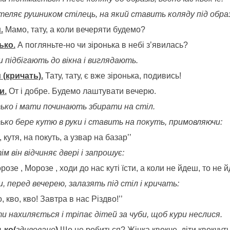
теляє рушником стілець, на який ставить коляду під обра
.
Мамо, тату, а коли вечеряти будемо?
ько.
А погляньте-но чи зіронька в небі з’явилась?
и підбігають до вікна і виглядають.
 (кричать).
Тату, тату, є вже зіронька, подивись!
и.
От і добре. Будемо лаштувати вечерю.
ько і мати починають збирати на стіл.
ько бере кутю в руки і ставить на покуть, примовляючи:
и, кутя, на покуть, а узвар на базар’’
м він відчиняє двері і запрошує:
орозе , Морозе , ходи до нас куті їсти, а коли не йдеш, то не
, перед вечерею, залазять під стіл і кричать:
о, кво, кво! Завтра в нас Різдво!’’
и нахиляється і тріпає дітей за чуби, щоб кури неслися.
ько(
здивовано
)
Що це робиться? Жінка квокче, діти квокчуть