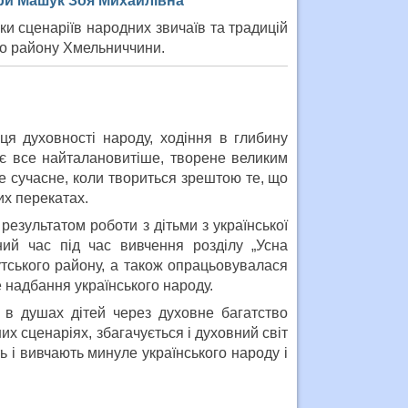
ури Машук Зоя Михайлівна
ки сценаріїв народних звичаїв та традицій
го району Хмельниччини.
я духовності народу, ходіння в глибину
гає все найталановитіше, творене великим
е сучасне, коли твориться зрештою те, що
их перекатах.
є результатом роботи з дітьми з української
ний час під час вивчення розділу „Усна
утського району, а також опрацьовувалася
не надбання українського народу.
 в душах дітей через духовне багатство
х сценаріях, збагачується і духовний світ
ь і вивчають минуле українського народу і