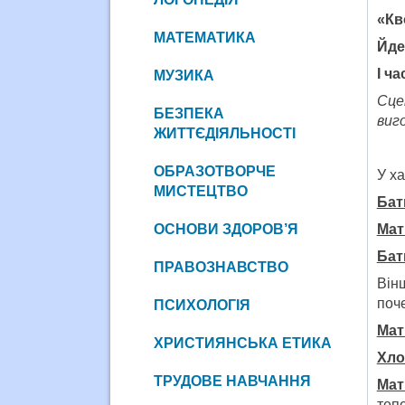
«Кво
МАТЕМАТИКА
Йде
І ч
МУЗИКА
Сце
БЕЗПЕКА
виг
ЖИТТЄДІЯЛЬНОСТІ
Бат
ОБРАЗОТВОРЧЕ
У ха
МИСТЕЦТВО
Бат
ОСНОВИ ЗДОРОВ’Я
Мат
Бат
ПРАВОЗНАВСТВО
Він
поч
ПСИХОЛОГІЯ
Мат
ХРИСТИЯНСЬКА ЕТИКА
Хло
ТРУДОВЕ НАВЧАННЯ
Мат
теп