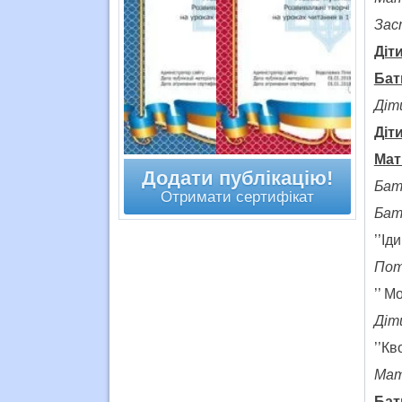
Зас
Діти
Бат
Діт
Діти
Мат
Додати публікацію!
Бат
Отримати сертифікат
Бат
’’Ід
Поті
’’ М
Діти
’’Кв
Мат
Бат