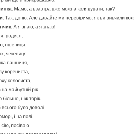
чинка.
Мамо, а взавтра вже можна колядувати, так?
и.
Так, доню. Але давайте ми перевіримо, як ви вивчили кол
пчик.
А я знаю, а я знаю!
я, родися,
о, пшениця,
ох, чечевиця
яка пашниця,
зу корениста,
рху колосиста,
 на майбутній рік
 більше, ніж торік.
 всього було доволі
коморі, і на полі.
 сію, посіваю