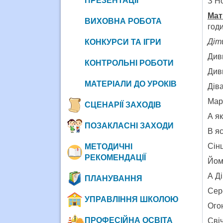
ПРЕЗЕНТАЦІЇ
З Н
Мат
ВИХОВНА РОБОТА
годи
Діт
КОНКУРСИ ТА ІГРИ
Див
КОНТРОЛЬНІ РОБОТИ
Див
МАТЕРІАЛИ ДО УРОКІВ
Дів
Мар
СЦЕНАРІЇ ЗАХОДІВ
А я
ПОЗАКЛАСНІ ЗАХОДИ
В я
Сінц
МЕТОДИЧНІ
РЕКОМЕНДАЦІЇ
Йом
А Ді
ПЛАНУВАННЯ
Сер
УПРАВЛІННЯ ШКОЛОЮ
Ого
ПРОФЕСІЙНА ОСВІТА
Свіч