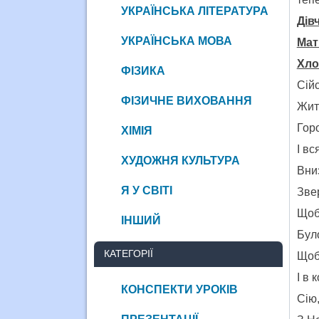
УКРАЇНСЬКА ЛІТЕРАТУРА
Дів
УКРАЇНСЬКА МОВА
Мат
Хло
ФІЗИКА
Сійс
ФІЗИЧНЕ ВИХОВАННЯ
Жит
Гор
ХІМІЯ
І вс
ХУДОЖНЯ КУЛЬТУРА
Вни
Я У СВІТІ
Зве
Щоб
ІНШИЙ
Було
КАТЕГОРІЇ
Щоб
І в 
КОНСПЕКТИ УРОКІВ
Сію,