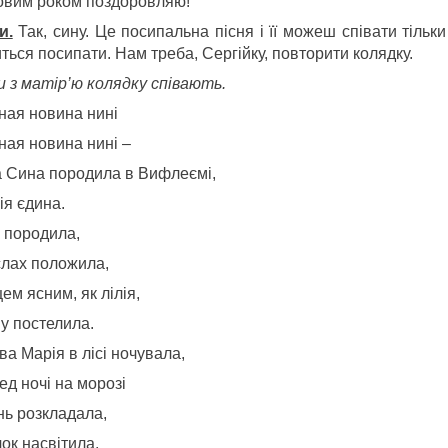
овим роком поздоровляю!
и.
Так, сину. Це посипальна пісня і її можеш співати тільки
ться посипати. Нам треба, Сергійку, повторити колядку.
и з матір’ю колядку співають.
ная новина нині
ная новина нині –
а Сина породила в Вифлеємі,
ія єдина.
к породила,
слах положила,
ем ясним, як лілія,
у постелила.
ва Марія в лісі ночувала,
ед ночі на морозі
нь розкладала,
ок насвітила,