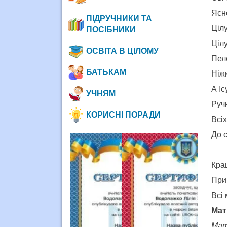
Ясн
ПІДРУЧНИКИ ТА
Цілу
ПОСІБНИКИ
Цілу
ОСВІТА В ЦІЛОМУ
Пел
БАТЬКАМ
Ніж
А І
УЧНЯМ
Ручк
КОРИСНІ ПОРАДИ
Всіх
До с
Кращ
При
Всі 
Мат
Мати