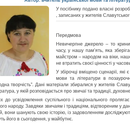
Автор: вчитель української мови та літерат
У посібнику подано власні розроб
, записаних у жителів Славутсько
Передмова
Невичерпне джерело – то криниц
часу, у нашу пам’ять, яка збері
майстром – народом на віки, наш
не втратить своєї цінності у часов
У збірочці вміщено сценарії, які 
мови та літератури в позауроч
одна творчість”. Дані матеріали збиралися у жителів Слав
ратура, у якій розповідається про звичаї та традиції, духов
х до усвідомлення суспільного і національного пролягає
го народу. Завдяки звичаям і традиціям, відтвореним у дани
ей, вони шанують свою історію, із задоволенням досліджуют
ть його в сьогодення, у майбутнє.