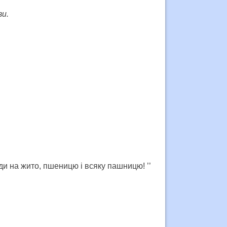
зи.
 йди на жито, пшеницю і всяку пашницю! ’’
.