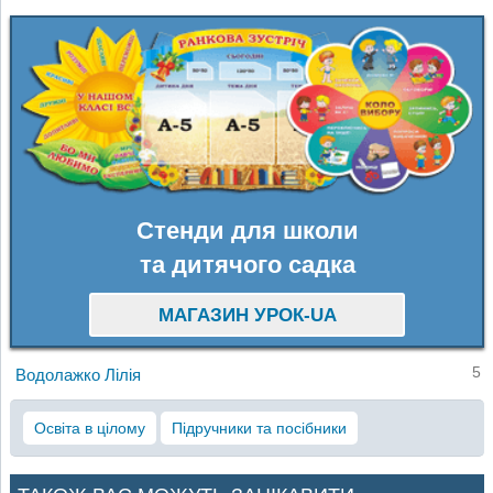
Стенди для школи
та дитячого садка
МАГАЗИН УРОК-UA
5
Водолажко Лілія
Освіта в цілому
Підручники та посібники