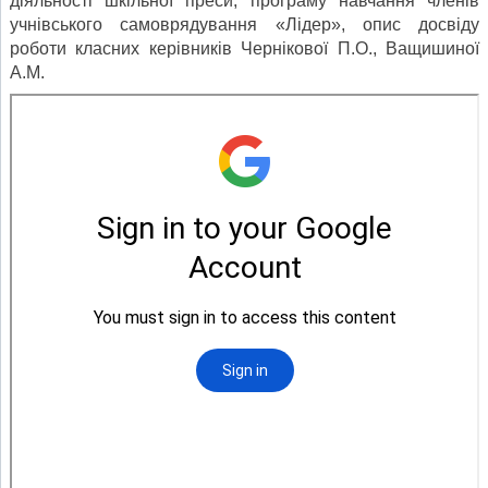
діяльності шкільної преси, програму навчання членів
учнівського самоврядування «Лідер», опис досвіду
роботи класних керівників Чернікової П.О., Ващишиної
А.М.