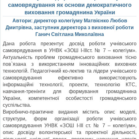
самоврядування як основи демократичного
виховання громадянина України
Автори: директор колегіуму Матвієнко Любов
Дмитрівна, заступник директора з виховної роботи
Ганич Світлана Миколаївна
Дана робота презентує досвід роботи учнівського
самоврядування в УНВК «ЗОШ І-ІІІст. № 7 – колегіум».
Актуальність проблем громадянського виховання тісно
пов`язана з використанням інноваційних виховних
технологій. Педагогічний ко-лектив та лідери учнівського
самоврядування ефективно використовують
інформаційні технології, проекти, технологію КТС,
навчання-тренінги для формування громадянина
України, компетентної особистості громадянського
суспільства.
Виробничо-практичне видання містить опис моделі,
структури, форм організації роботи учнівського
самоврядування УНВК «ЗОШ І-ІІІ ст. № 7 – колегіум»,
опис досвіду волонтерської та проектної діяльності,