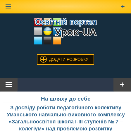
Наверх
ДОДАТИ РОЗРОБКУ
На шляху до себе
З досвіду роботи педагогічного колективу
Уманського навчально-виховного комплексу
«Загальноосвітня школа І-ІІІ ступенів № 7 –
колегіум» над проблемою розвитку