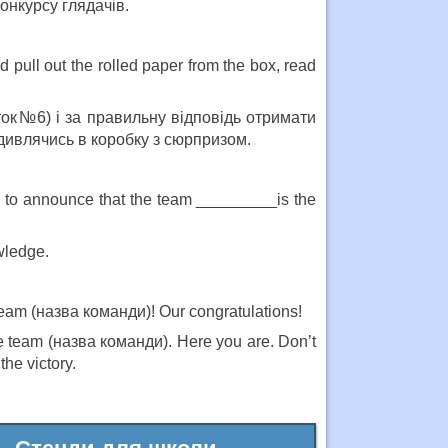
онкурсу глядачів.
 pull out the rolled paper from the box, read
ток№6) і за правильну відповідь отримати
 дивлячись в коробку з сюрпризом.
ad to announce that the team _________is the
owledge.
 team (назва команди)! Our congratulations!
he team (назва команди). Here you are. Don’t
he victory.