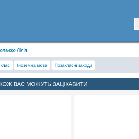
олажко Лілія
 клас
Іноземна мова
Позакласні заходи
КОЖ ВАС МОЖУТЬ ЗАЦІКАВИТИ