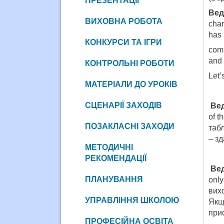
ПРЕЗЕНТАЦІЇ
Вед
ВИХОВНА РОБОТА
chan
has 
КОНКУРСИ ТА ІГРИ
comp
and 
КОНТРОЛЬНІ РОБОТИ
Let’s
МАТЕРІАЛИ ДО УРОКІВ
СЦЕНАРІЇ ЗАХОДІВ
Ве
of t
ПОЗАКЛАСНІ ЗАХОДИ
табл
– зд
МЕТОДИЧНІ
РЕКОМЕНДАЦІЇ
Ве
ПЛАНУВАННЯ
only
вихо
УПРАВЛІННЯ ШКОЛОЮ
Якщ
прис
ПРОФЕСІЙНА ОСВІТА