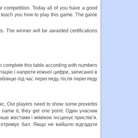
ur competition. Today all of you have a good
o teach you how to play this game. The game
s. The winner will be awarded certifications
 complete this table according with numbers
ентацію і напроти кожної цифри, записаної в
аблицю під час перегляду, після перегляду
imic. Our players need to show some proverbs
d name it, they get one point. Один учасник
ише жестами і мімікою інсценує прислів’я.
 отримує бал. Якщо не вийшло відгадати