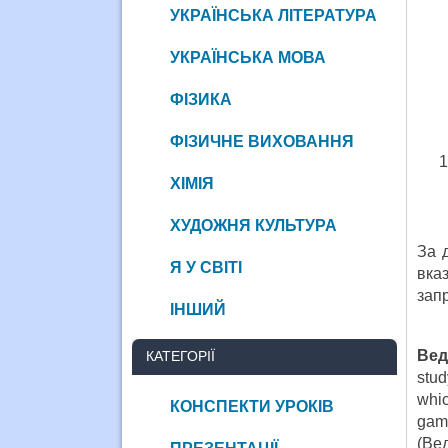
УКРАЇНСЬКА ЛІТЕРАТУРА
УКРАЇНСЬКА МОВА
ФІЗИКА
ФІЗИЧНЕ ВИХОВАННЯ
ХІМІЯ
ХУДОЖНЯ КУЛЬТУРА
За 
Я У СВІТІ
вка
зап
ІНШИЙ
Вед
КАТЕГОРІЇ
stud
whic
КОНСПЕКТИ УРОКІВ
game
(Вед