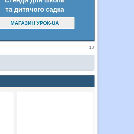
Стенди для школи
та дитячого садка
МАГАЗИН УРОК-UA
13