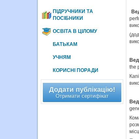
ПІДРУЧНИКИ ТА
Ве
ПОСІБНИКИ
per
вик
ОСВІТА В ЦІЛОМУ
(до
вик
БАТЬКАМ
УЧНЯМ
Вед
the 
КОРИСНІ ПОРАДИ
Кап
вик
Додати публікацію!
Отримати сертифікат
Вед
gene
Ком
роз
місц