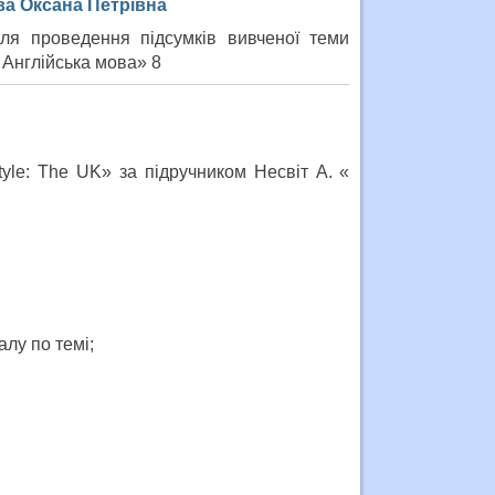
ва Оксана Петрівна
ля проведення підсумків вивченої теми
« Англійська мова» 8
style: The UK» за підручником Несвіт А. «
лу по темі;