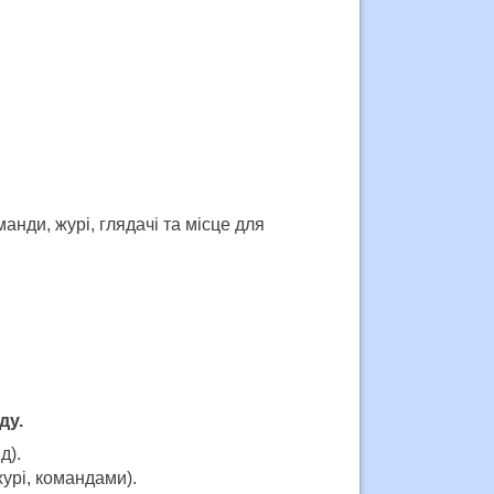
манди, журі, глядачі та місце для
ду
.
д).
урі, командами).