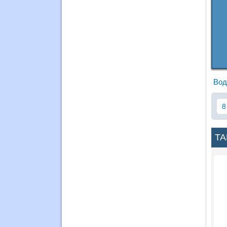
Вод
8
ТА