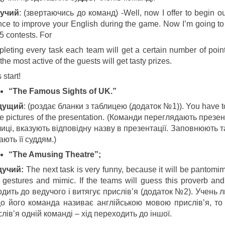
у
ч
ий
: (звертаючись до команд) -Well, now I offer to begin o
ce to improve your English during the game. Now I’m going t
5 contests. For
leting every task each team will get a certain number of point
the most active of the guests will get tasty prizes.
 start!
“The Famous Sights of UK.”
дущий
: (роздає бланки з таблицею (додаток №1)). You have to
he pictures of the presentation. (Команди переглядають през
иці, вказують відповідну назву в презентації. Заповнюють т
ають її суддям.)
“The Amusing Theatre”;
ду
ч
ий
:
The next task is very funny, because it will be pantom
 gestures and mimic. If the teams will guess this proverb an
дить до ведучого і витягує прислів’я (додаток №2). Учень л
о його команда називає англійською мовою прислів’я, то
лів’я одній команді – хід переходить до іншої.