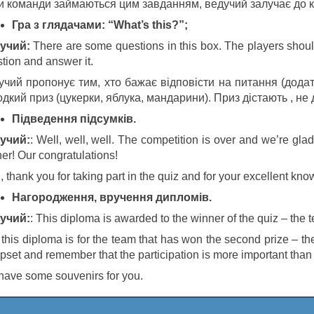
и команди займаються цим завданням, ведучий залучає до к
Гра з глядачами: “What’s this?”;
у
ч
ий
:
There are some questions in this box. The players should
tion and answer it.
учий пропонує тим, хто бажає відповісти на питання (дода
дкий приз (цукерки, яблука, мандарини). Приз дістають , не
Підведення підсумків.
у
ч
ий:
: Well, well, well. The competition is over and we’re gl
er! Our congratulations!
, thank you for taking part in the quiz and for your excellent kn
Нагородження, вручення дипломів.
у
ч
ий
:
: This diploma is awarded to the winner of the quiz – the
this diploma is for the team that has won the second prize – t
pset and remember that the participation is more important than t
ave some souvenirs for you.