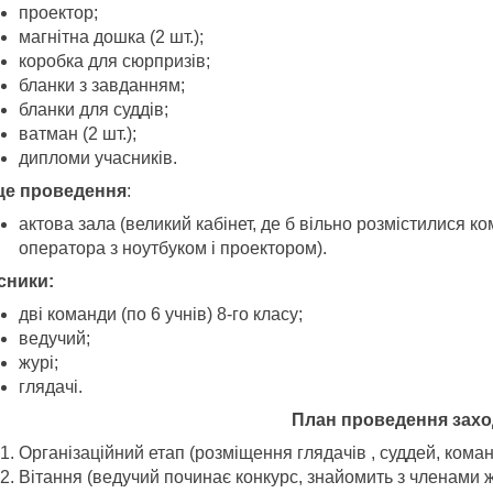
проектор;
магнітна дошка (2 шт.);
коробка для сюрпризів;
бланки з завданням;
бланки для суддів;
ватман (2 шт.);
дипломи учасників.
це проведення
:
актова зала (великий кабінет, де б вільно розмістилися ко
оператора з ноутбуком і проектором).
сн
ики
:
дві команди (по 6 учнів) 8-го класу;
ведучий;
журі;
глядачі.
План проведен
ня захо
Організаційний етап (розміщення глядачів , суддей, коман
Вітання (ведучий починає конкурс, знайомить з членами ж