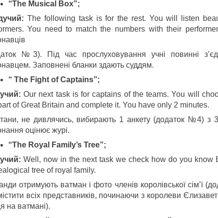
“The Musical Box”;
ду
ч
ий
:
The following task is for the rest. You will listen be
formers. You need to match the numbers with their perfor
онавців
даток №3). Під час прослуховування учні повинні з’єд
онавцем. Заповнені бланки здають суддям.
“ The Fight of Captains”;
у
ч
ий
:
Our next task is for captains of the teams. You will ch
part of Great Britain and complete it. You have only 2 minutes.
ітани, не дивлячись, вибирають 1 анкету (додаток №4) з 3
онання оцінює журі.
“The Royal Family’s Tree”;
у
ч
ий
:
Well, now in the next task we check how do you know B
alogical tree of royal family.
анди отримують ватман і фото членів королівської сім’ї (
містити всіх представників, починаючи з королеви Єлизавет
я на ватмані).