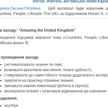
Автор: вчитель англійської мови Каре
Цей матеріал буде корисним д
ntries, People, Lifestyle: The UK» за підручником Несвіт А. 
а
заходу
: “Amazing the United Kingdom”
оведення підсумків вивченої теми «Countries, People, Life
лійська мова» 8)
проведен
н
я
заходу
:
систематизувати знання по темі;
розвивати креативне мислення, творчі здібності;
стимулювати до самостійного пошуку додаткового матеріа
закріпити на практиці отримані знання;
тренувати навики комунікації (робота в групах);
виховувати інтерес і позитивне відношення до навчання.
ладнання
:
ноутбук;