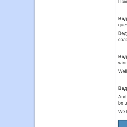
Пок
Вед
ques
Вед
соло
Вед
winn
Well
Вед
And 
be u
We h