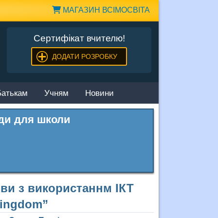
МАГАЗИН ВСІМОСВІТА
Сертифікат вчителю!
ДОДАТИ РОЗРОБКУ
Батькам
Учням
Новини
ови з використаннм ІКТ
Kingdom”