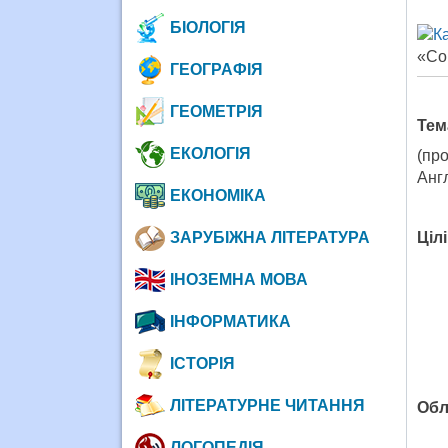
БІОЛОГІЯ
«Cou
ГЕОГРАФІЯ
ГЕОМЕТРІЯ
Тем
ЕКОЛОГІЯ
(пр
Анг
ЕКОНОМІКА
Ц
і
л
і
ЗАРУБІЖНА ЛІТЕРАТУРА
ІНОЗЕМНА МОВА
ІНФОРМАТИКА
ІСТОРІЯ
ЛІТЕРАТУРНЕ ЧИТАННЯ
Об
ЛОГОПЕДІЯ