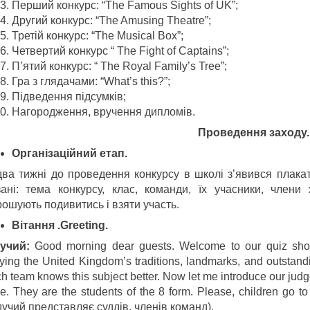
Перший конкурс: “The Famous Sights of UK”;
Другий конкурс: “The Amusing Theatre”;
Третій конкурс: “The Musical Box”;
Четвертий конкурс “ The Fight of Captains”;
П’ятий конкурс: “ The Royal Family’s Tree”;
Гра з глядачами: “What’s this?”;
Підведення підсумків;
Нагородження, вручення дипломів.
Пр
оведення заходу
.
Організаційний етап.
два тижні до проведення конкурсу в школі з’явився плакат
зані: тема конкурсу, клас, команди, їх учасники, члени
рошують подивитись і взяти участь.
Вітання .Greeting.
у
ч
ий
:
Good morning dear guests. Welcome to our quiz sh
ying the United Kingdom’s traditions, landmarks, and outstandi
h team knows this subject better. Now let me introduce our judg
. They are the students of the 8 form. Please, children go to 
учий представляє суддів, членів команд).