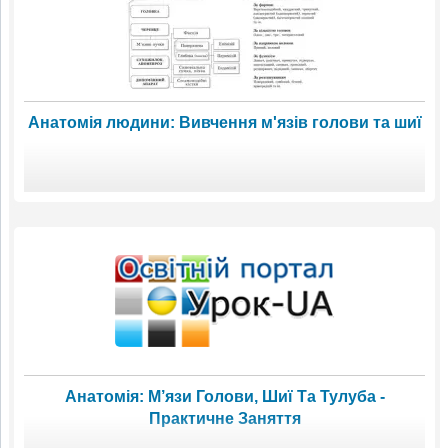
Анатомія людини: Вивчення м'язів голови та шиї
Анатомія: М’язи Голови, Шиї Та Тулуба -
Практичне Заняття