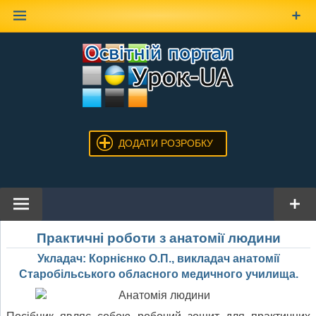
Наверх
ДОДАТИ РОЗРОБКУ
Практичні роботи з анатомії людини
Укладач: Корнієнко О.П., викладач анатомії
Старобільського обласного медичного училища.