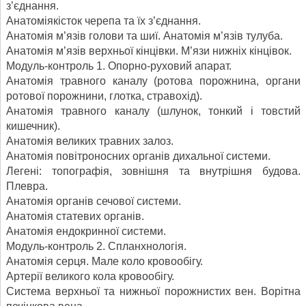
з’єднання.
Анатоміякісток черепа та їх з’єднання.
Анатомія м’язів голови та шиї. Анатомія м’язів тулуба.
Анатомія м’язів верхньої кінцівки. М’язи нижніх кінцівок.
Модуль-контроль 1. Опорно-руховий апарат.
Анатомія травного каналу (ротова порожнина, органи
ротової порожнини, глотка, стравохід).
Анатомія травного каналу (шлунок, тонкий і товстий
кишечник).
Анатомія великих травних залоз.
Анатомія повітроносних органів дихальної системи.
Легені: топографія, зовнішня та внутрішня будова.
Плевра.
Анатомія органів сечової системи.
Анатомія статевих органів.
Анатомія ендокринної системи.
Модуль-контроль 2. Спланхнологія.
Анатомія серця. Мале коло кровообігу.
Артерії великого кола кровообігу.
Система верхньої та нижньої порожнистих вен. Ворітна