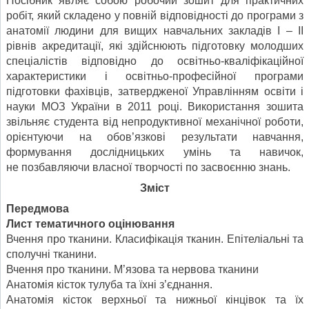
Посібник являє собою робочий зошит для практичних
робіт, який складено у повній відповідності до програми з
анатомії людини для вищих навчальних закладів I – II
рівнів акредитації, які здійснюють підготовку молодших
спеціалістів відповідно до освітньо-кваліфікаційної
характеристики і освітньо-професійної програми
підготовки фахівців, затвердженої Управлінням освіти і
науки МОЗ України в 2011 році. Використання зошита
звільняє студента від непродуктивної механічної роботи,
орієнтуючи на обов’язкові результати навчання,
формування дослідницьких умінь та навичок,
не позбавляючи власної творчості по засвоєнню знань.
Зміст
Передмова
Лист тематичного оцінювання
Вчення про тканини. Класифікація тканин. Епітеліальні та
сполучні тканини.
Вчення про тканини. М’язова та нервова тканини
Анатомія кісток тулуба та їхні з’єднання.
Анатомія кісток верхньої та нижньої кінцівок та їх