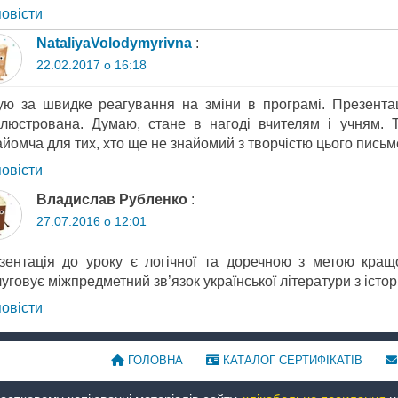
повіcти
NataliyaVolodymyrivna
:
22.02.2017 о 16:18
ую за швидке реагування на зміни в програмі. Презентаці
ілюстрована. Думаю, стане в нагоді вчителям і учням. 
айомча для тих, хто ще не знайомий з творчістю цього пись
повіcти
Владислав Рубленко
:
27.07.2016 о 12:01
зентація до уроку є логічної та доречною з метою кращо
уговує міжпредметний зв’язок української літератури з істор
повіcти
ГОЛОВНА
КАТАЛОГ СЕРТИФІКАТІВ