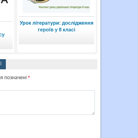
Урок літератури: дослідження
:
героїв у 8 класі
су
Ї
ля позначені
*