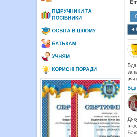
Em
ПІДРУЧНИКИ ТА
ПОСІБНИКИ
4 
ОСВІТА В ЦІЛОМУ
БАТЬКАМ
УЧНЯМ
Вда
КОРИСНІ ПОРАДИ
зап
вчит
Від
Дяк
ілю
Баж