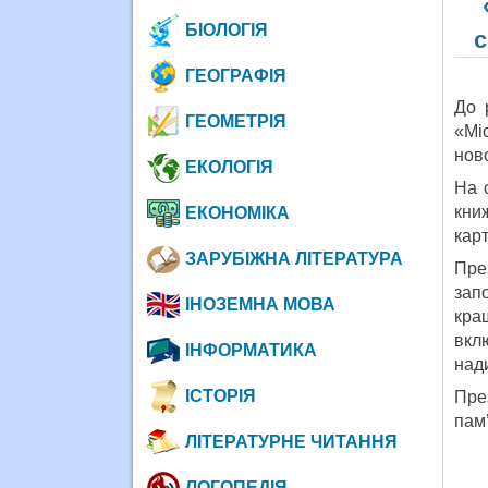
БІОЛОГІЯ
с
ГЕОГРАФІЯ
До 
ГЕОМЕТРІЯ
«Мі
нов
ЕКОЛОГІЯ
На 
кни
ЕКОНОМІКА
кар
ЗАРУБІЖНА ЛІТЕРАТУРА
Пре
зап
ІНОЗЕМНА МОВА
кра
вкл
ІНФОРМАТИКА
над
ІСТОРІЯ
Пре
пам’
ЛІТЕРАТУРНЕ ЧИТАННЯ
ЛОГОПЕДІЯ