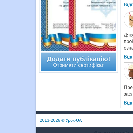
Від
Дяк
про
озн
Від
Додати публікацію!
Отримати сертифікат
Пре
засл
Від
2013-2026
© Урок-UA