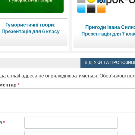
Гумористичні твори:
Пригоди Івана Сили
Презентація для 6 класу
Презентація для 7 кла
ВІДГУКИ ТА ПРОПОЗИЦІ
ша e-mail адреса не оприлюднюватиметься.
Обов’язкові по
ментар
*
'я
*