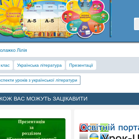
олажко Лілія
 клас
Українська література
Презентації
спекти уроків з української літератури
КОЖ ВАС МОЖУТЬ ЗАЦІКАВИТИ