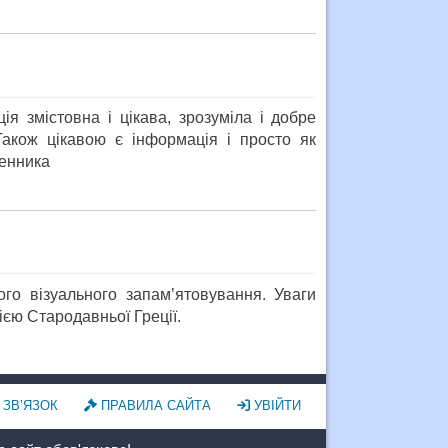
я змістовна і цікава, зрозуміла і добре
Також цікавою є інформація і просто як
менника
го візуального запам’ятовування. Уваги
ією Стародавньої Греції.
ЗВ’ЯЗОК
ПРАВИЛА САЙТА
УВІЙТИ