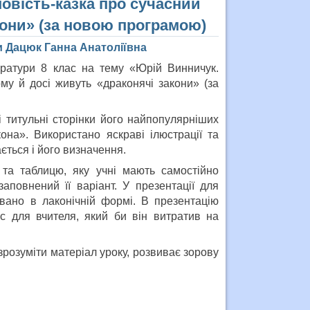
овість-казка про сучасний
акони» (за новою програмою)
и Дацюк Ганна Анатоліївна
тератури 8 клас на тему «Юрій Винничук.
ому й досі живуть «драконячі закони» (за
 титульні сторінки його найпопулярніших
она». Використано яскраві ілюстрації та
ється і його визначення.
та таблицю, яку учні мають самостійно
аповнений її варіант. У презентації для
овано в лаконічній формі. В презентацію
 для вчителя, який би він витратив на
розуміти матеріал уроку, розвиває зорову