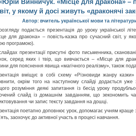
«Юрій Винничук. «Місце для дракона» – п
віт, у якому й досі живуть «драконячі з
Автор: вчитель української мови та літератур
розгляду подається презентація до уроку української лі
сце для дракона» – повість-казка про сучасний світ, у як
ою програмою).
слайдах презентації присутні фото письменника, скановані
жок, серед яких і твір, що вивчається – «Місце для драк
тини для пояснення явища «магічного реалізму», також пода
зентація вміщує в собі схему «Різновиди жанру казки» 
овнити, окрім того на наступному слайді додається уже з
щого розуміння деякі запитання із бесід уроку продубль
ючений слайд із домашнім завданням, що зекономить час
иктовування чи запис тексту завдання на дошці.
зентація поетапно доповнює урок, допомагає учням краще з
ять, заохочує до активної участь в процесі навчання.