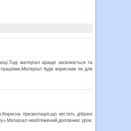
оці.Тоді матеріал краще засвоюється та
страціями.Матеріал буде корисним як для
Корисна презентація,що містить дібрані
му».Матеріал необтяжений,доповнює урок.