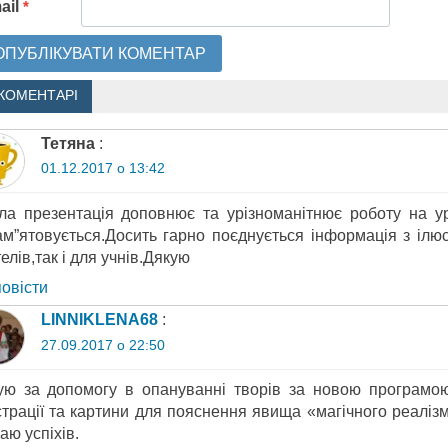
ail
*
КОМЕНТАРІ
Тетяна
:
01.12.2017 о 13:42
ла презентація доповнює та урізноманітнює роботу на ур
ам”ятовується.Досить гарно поєднується інформація з ілю
елів,так і для учнів.Дякую
повіcти
LINNIKLENA68
:
27.09.2017 о 22:50
ую за допомогу в опануванні творів за новою програмою.
страції та картини для пояснення явища «магічного реаліз
аю успіхів.