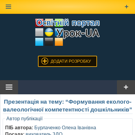
Наверх
ДОДАТИ РОЗРОБКУ
Презентація на тему: “Формування еколого-
валеологічної компетентності дошкільників”
Автор публікації
ПІБ автора:
Бурлаченко Олена Іванівна
Посада:
вихователь ЗДО