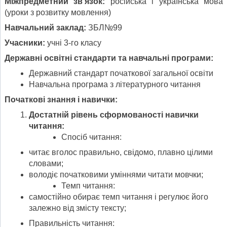
Міжпредметний зв
’
язок:
російська і українська мова
(уроки з розвитку мовлення)
Навчальний заклад:
ЗБЛ№99
Учасники:
учні 3-го класу
Державні освітні стандарти та навчальні програми:
Державний стандарт початкової загальної освіти
Навчальна програма з літературного читання
Початкові знання і навички:
Достатній рівень сформованості навички
читання:
Спосіб читання:
читає вголос правильно, свідомо, плавно цілими
словами;
володіє початковими уміннями читати мовчки;
Темп читання:
самостійно обирає темп читання і регулює його
залежно від змісту тексту;
Правильність читання: