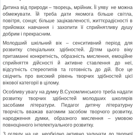
Дитина від природи – творець, мрійник. Її уяву не можна
обмежувати. Їй треба дати якомога більше світла,
повітря, сонця; більше зацікавленості, життєрадісності в
прийомах навчання і захопити її сприйнятливу душу
добрим і прекрасним.
Молодший шкільний вік – сенситивний період для
розвитку спеціальних здібностей. Дітям цього віку
притаманні конкретність, образність мислення, емоційне
сприйняття дійсності й активне ставлення до неї,
відсутність стереотипів та готовність до дій. Все це
свідчить про високий рівень творчих здібностей цієї
вікової категорії в цілому.
Особливу увагу на думку В.Сухомлинського треба надати
розвитку творчих здібностей молодших школярів
засобами літератури. Педагог дитячу літературну
творчість вважав вагомим засобом творчого розвитку,
народження думки, образного мислення – умовою
повноцінного інтелектуального розвитку.
З огляду на це, необхідно активно залучати до творчої