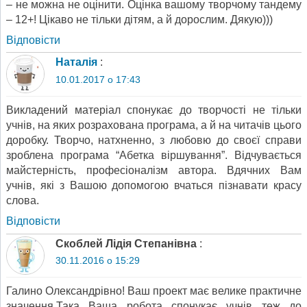
– не можна не оцінити. Оцінка вашому творчому тандему
– 12+! Цікаво не тільки дітям, а й дорослим. Дякую)))
Відповіcти
Наталія
:
10.01.2017 о 17:43
Викладений матеріал спонукає до творчості не тільки
учнів, на яких розрахована програма, а й на читачів цього
доробку. Творчо, натхненно, з любовю до своєї справи
зроблена програма “Абетка віршування”. Відчувається
майстерність, професіоналізм автора. Вдячних Вам
учнів, які з Вашою допомогою вчаться пізнавати красу
слова.
Відповіcти
Скоблей Лідія Степанівна
:
30.11.2016 о 15:29
Галино Олександрівно! Ваш проект має велике практичне
значення.Така Ваша робота спонукає учнів теж до