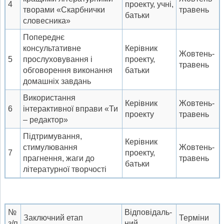
4
проекту, учні,
творами «Скарбнички
травень
батьки
словесника»
Попереднє
консультативне
Керівник
Жовтень-
5
прослуховування і
проекту,
травень
обговорення виконання
батьки
домашніх завдань
Використання
Керівник
Жовтень-
6
інтерактивної вправи «Ти
проекту
травень
– редактор»
Підтримування,
Керівник
стимулювання
Жовтень-
7
проекту,
прагнення, жаги до
травень
батьки
літературної творчості
№
Відповідаль-
Заключний етап
Терміни
з/п
ний