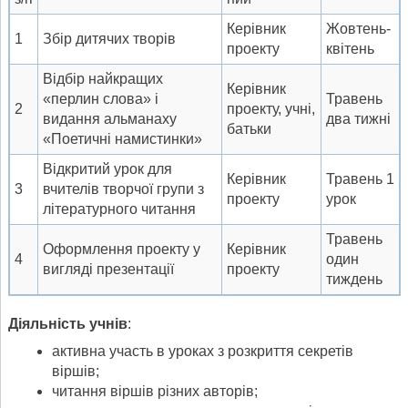
Керівник
Жовтень-
1
Збір дитячих творів
проекту
квітень
Відбір найкращих
Керівник
«перлин слова» і
Травень
2
проекту, учні,
видання альманаху
два тижні
батьки
«Поетичні намистинки»
Відкритий урок для
Керівник
Травень 1
3
вчителів творчої групи з
проекту
урок
літературного читання
Травень
Оформлення проекту у
Керівник
4
один
вигляді презентації
проекту
тиждень
Діяльність учнів
:
активна участь в уроках з розкриття секретів
віршів;
читання віршів різних авторів;