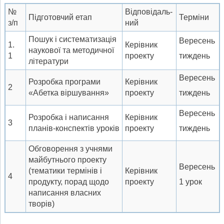
№
Відповідаль-
Підготовчий етап
Терміни
з/п
ний
Пошук і систематизація
Вересень
1.
Керівник
наукової та методичної
1
проекту
тиждень
літератури
Вересень
Розробка програми
Керівник
2
«Абетка віршування»
проекту
тиждень
Вересень
Розробка і написання
Керівник
3
планів-конспектів уроків
проекту
тиждень
Обговорення з учнями
майбутнього проекту
Вересень
(тематики термінів і
Керівник
4
продукту, порад щодо
проекту
1 урок
написання власних
творів)