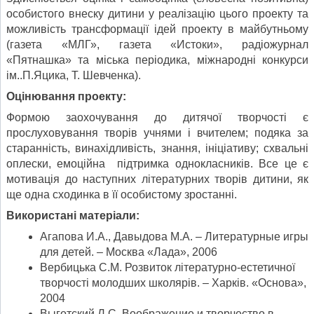
особистого внеску дитини у реалізацію цього проекту та
можливість трансформації ідей проекту в майбутньому
(газета «МЛГ», газета «Истоки», радіожурнал
«Пятнашка» та міська періодика, міжнародні конкурси
ім..П.Яцика, Т. Шевченка).
Оцінювання проекту:
Формою заохочування до дитячої творчості є
прослуховування творів учнями і вчителем; подяка за
старанність, винахідливість, знання, ініціативу; схвальні
оплески, емоційна підтримка однокласників. Все це є
мотивація до наступних літературних творів дитини, як
ще одна сходинка в її особистому зростанні.
Використані матеріали:
Агапова И.А., Давыдова М.А. – Литературные игры
для детей. – Москва «Лада», 2006
Вербицька С.М. Розвиток літературно-естетичної
творчості молодших школярів. – Харків. «Основа»,
2004
Выготский Л.С. Воображение и творчество в