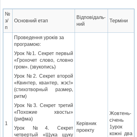
№
Відповідаль-
з/
Основний етап
Терміни
ний
п
Проведення уроків за
програмою:
Урок №1. Секрет первый
«Грохочет слово, словно
гром». (звукопись)
Урок №2. Секрет второй
«Квинтер, квантер, жэс!»
(стихотворный размер,
ритм)
Урок №3. Секрет третий
«Похожие хвосты»
Жовтень-
(рифма)
січень
1
Керівник
1урок
Урок №4. Секрет
проекту
кожні два
четвертый «Щука щуку