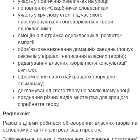
участь у поетичних хвилинках на уроці;
поповнення «Скарбнички словесника»;
участь у круглому столі під час якого
прослуховуються і обговорюються твори
однокласників;
емоційна підтримка однокласників, розвиток
емпатії;
обов’язкове виконання домашніх завдань (пошук
секретів у віршах і написання власних творів);
редагування власних творів після консультації
вчителя;
оформлення свого найкращого твору для
альманаху;
декламування свого твору на заключному уроці;
поєднання різних видів мистецтва для кращого
сприйняття твору.
Рефлексія:
Разом з дітьми робиться обговорення власних творів на
основному етапі і після реалізації проекту.
Здійснюється оцінка і самооцінка (словесна позитивна)