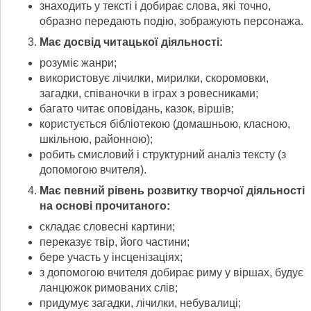
знаходить у тексті і добирає слова, які точно,
образно передають подію, зображують персонажа.
Має досвід читацької діяльності:
розуміє жанри;
використовує лічилки, мирилки, скоромовки,
загадки, співаночки в іграх з ровесниками;
багато читає оповідань, казок, віршів;
користується бібліотекою (домашньою, класною,
шкільною, районною);
робить смисловий і структурний аналіз тексту (з
допомогою вчителя).
Має певний рівень розвитку творчої діяльності
на основі прочитаного:
складає словесні картини;
переказує твір, його частини;
бере участь у інсценізаціях;
з допомогою вчителя добирає риму у віршах, будує
ланцюжок римованих слів;
придумує загадки, лічилки, небувалиці;