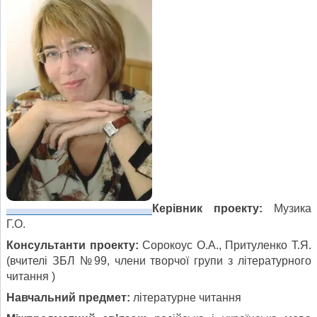
Керівник проекту:
Музика
Г.О.
Консультанти проекту:
Сорокоус О.А., Притуленко Т.Я.
(вчителі ЗБЛ №99, члени творчої групи з літературного
читання )
Навчальний предмет:
літературне читання