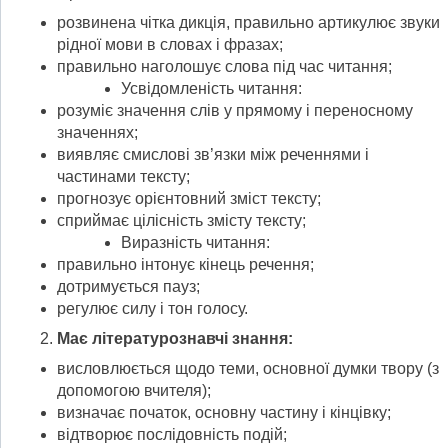
розвинена чітка дикція, правильно артикулює звуки
рідної мови в словах і фразах;
правильно наголошує слова під час читання;
Усвідомленість читання:
розуміє значення слів у прямому і переносному
значеннях;
виявляє смислові зв’язки між реченнями і
частинами тексту;
прогнозує орієнтовний зміст тексту;
сприймає цілісність змісту тексту;
Виразність читання:
правильно інтонує кінець речення;
дотримується пауз;
регулює силу і тон голосу.
Має літературознавчі знання:
висловлюється щодо теми, основної думки твору (з
допомогою вчителя);
визначає початок, основну частину і кінцівку;
відтворює послідовність подій;