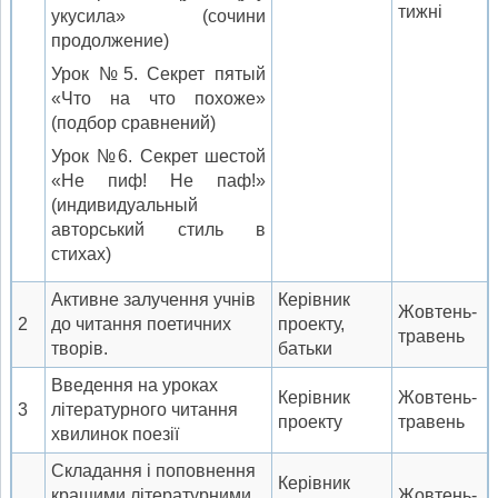
тижні
укусила» (сочини
продолжение)
Урок №5. Секрет пятый
«Что на что похоже»
(подбор сравнений)
Урок №6. Секрет шестой
«Не пиф! Не паф!»
(индивидуальный
авторський стиль в
стихах)
Активне залучення учнів
Керівник
Жовтень-
2
до читання поетичних
проекту,
травень
творів.
батьки
Введення на уроках
Керівник
Жовтень-
3
літературного читання
проекту
травень
хвилинок поезії
Складання і поповнення
Керівник
кращими літературними
Жовтень-