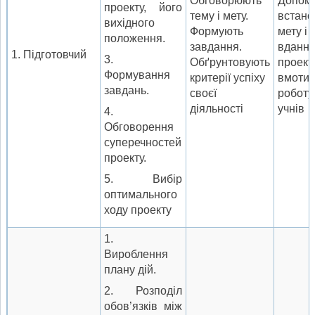
Обговорюють
Допом
проекту, його
тему і мету.
вста­н
вихідного
Формують
мету і 
положення.
завдання.
вданн
1. Підготовчий
3.
Обґрунтовують
проект
Формування
критерії успіху
вмотив
завдань.
своєї
роботу
діяльності
учнів
4.
Обговорення
суперечностей
проекту.
5. Вибір
оптимального
ходу проекту
1.
Вироблення
плану дій.
2. Розподіл
обов’язків між