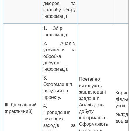
джерел та
способу збору
інформації
1. Збір
інформації.
2. Аналіз,
уточнення та
обробка
добутої
інформації.
3.
Поетапно
Оформлення
викону­ють
результатів
заплановані
Коригу
проекту.
за­вдання.
діяльні
III. Діяльнісний
Аналізують
учнів.
4.
(практичний)
добуту
Проведення
Уклада
інформацію.
виховних
довідн
Оформляють
заходів за
результати