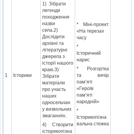
1) Зібрати
легенди
походження
назви
* Міні-проект
села.2)
«На терезах
Дослідити
часу
архівні та
*
літературні
Історичний
джерела з
нарис
історії нашого
* Розгортка
краю.3)
1
Історики
та вечір
Зібрати
пам’яті
матеріали
«Героїв
про участь
пам’яті
наших
народній»
односельчан
у визвольних
*
змаганнях.
Історикопізна
вальна стежка
4) Створити
історикопізна