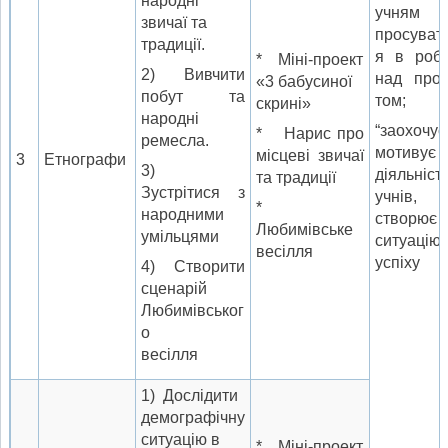
народні
учням
звичаї та
просуват
традиції.
я в ро­бо
* Міні-проект
2) Вивчити
над прое
«3 бабусиної
побут та
том;
скрині»
народні
“заохочує
* Нарис про
ремесла.
мо­тивує
місцеві звичаї
3
Етнографи
3)
діяльніст
та традиції
Зустрітися з
учнів,
*
народними
створює
Любимівське
умільцями
си­туацію
весілля
успіху
4) Створити
сценарій
Любимівськог
о
весілля
1) Дослідити
демографічну
ситуацію в
* Міні-проект