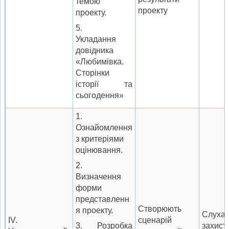
темою
проекту
проекту.
5.
Укладання
довідника
«Любимівка.
Сторінки
історії та
сьогодення»
1.
Ознайомлення
з критеріями
оцінювання.
2.
Визначення
форми
представленн
Створюють
я проекту.
Слуха
IV.
сцена­рій
3. Розробка
захист 