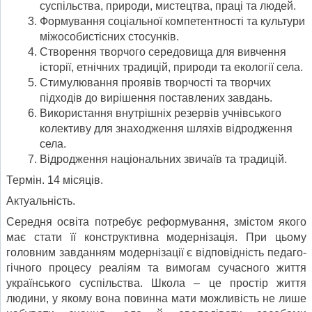
суспільства, природи, мистецтва, праці та людей.
Формування соціальної компетентності та культури
міжособистісних стосунків.
Створення творчого середовища для вивчення
історії, етнічних традицій, при­роди та екології села.
Стимулювання проявів творчості та творчих
підходів до вирішення поставле­них завдань.
Використання внутрішніх резервів учнівського
колективу для знаходження шляхів відродження
села.
Відродження національних звичаїв та традицій.
Термін. 14 місяців.
Актуальність.
Середня освіта потребує реформування, змістом якого
має стати її конструктивна модернізація. При цьому
головним завданням модернізації є відповідність педаго­
гічного процесу реаліям та вимогам сучасного життя
українського суспільства. Школа – це простір життя
людини, у якому вона повинна мати можливість не лише