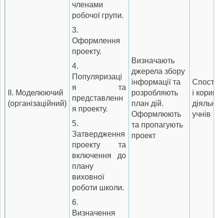
членами
робочої групи.
3.
Оформлення
проекту.
Визначають
4.
джере­ла збору
Популяризаці
інформа­ції та
Спосте
я та
II. Моделюючий
розробляють
і кори­г
представленн
(організаційний)
план дій.
діяльні
я проекту.
Оформлюють
учнів
5.
та пропагують
Затвердження
проект
проекту та
включення до
плану
виховної
роботи школи.
6.
Визначення