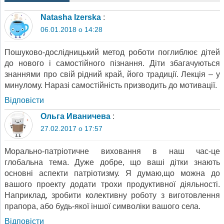
Natasha Izerska
:
06.01.2018 о 14:28
Пошуково-дослідницький метод роботи поглиблює дітей
до нового і самостійного пізнання. Діти збагачуються
знаннями про свій рідний край, його традиції. Лекція – у
минулому. Наразі самостійність призводить до мотивації.
Відповіcти
Ольга Иваничева
:
27.02.2017 о 17:57
Морально-патріотичне виховання в наш час-це
глобальна тема. Дуже добре, що ваші дітки знають
основні аспекти патріотизму. Я думаю,що можна до
вашого проекту додати трохи продуктивної діяльності.
Наприклад, зробити колективну роботу з виготовлення
прапора, або будь-якої іншої символіки вашого села.
Відповіcти