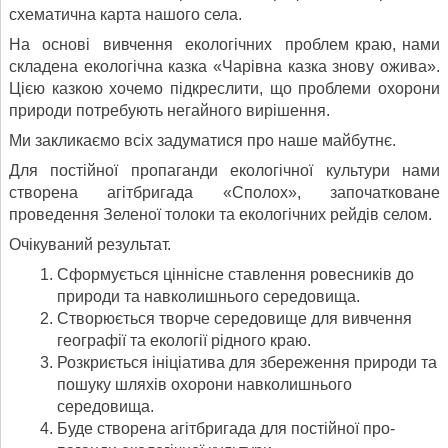
схематична карта нашого села.
На основі вивчення екологічних проблем краю, нами
складена екологічна казка «Чарівна казка знову ожива».
Цією казкою хочемо під­креслити, що проблеми охорони
природи потре­бують негайного вирішення.
Ми закликаємо всіх задуматися про наше майбутнє.
Для постійної пропаганди екологічної куль­тури нами
створена агітбригада «Сполох», запо­чатковане
проведення Зеленої толоки та еколо­гічних рейдів селом.
Очікуваний результат.
Сформується ціннісне ставлення ровесників до
природи та навколишнього середовища.
Створюється творче середовище для вивчен­ня
географії та екології рідного краю.
Розкриється ініціатива для збереження при­роди та
пошуку шляхів охорони навколиш­нього
середовища.
Буде створена агітбригада для постійної про­