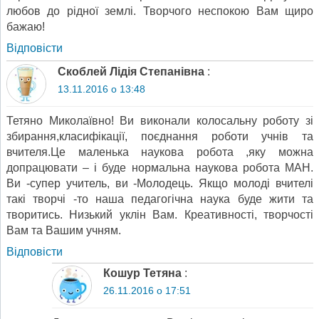
любов до рідної землі. Творчого неспокою Вам щиро
бажаю!
Відповіcти
Скоблей Лідія Степанівна
:
13.11.2016 о 13:48
Тетяно Миколаївно! Ви виконали колосальну роботу зі
збирання,класифікації, поєднання роботи учнів та
вчителя.Це маленька наукова робота ,яку можна
допрацювати – і буде нормальна наукова робота МАН.
Ви -супер учитель, ви -Молодець. Якщо молоді вчителі
такі творчі -то наша педагогічна наука буде жити та
творитись. Низький уклін Вам. Креативності, творчості
Вам та Вашим учням.
Відповіcти
Кошур Тетяна
:
26.11.2016 о 17:51