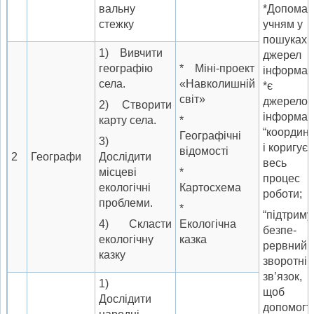
вальну
*Допомаг
стежку
учням у
пошуках
1) Вивчити
джерел
географію
* Міні-проект
інформаці
села.
«Навколишній
*є
світ»
джерело
2) Створити
ін­формаці
карту села.
*
“координ
Географічні
3)
і ко­ригує
відомості
2
Географи
Дослідити
весь
місцеві
*
процес
екологічні
Картосхема
роботи;
проблеми.
*
“підтриму
4) Скласти
Екологічна
безпе­
екологічну
казка
рервний
казку
зворот­ній
зв’язок,
1)
щоб
Дослідити
допомогт