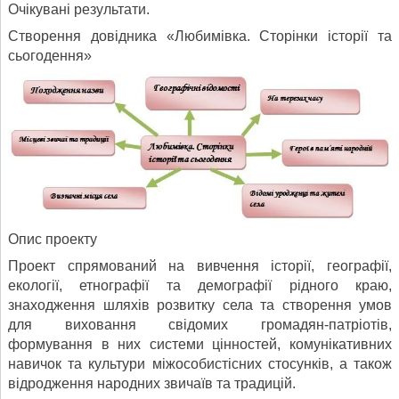
Очікувані результати.
Створення довідника «Любимівка. Сторінки історії та
сьогодення»
Опис проекту
Проект спрямований на вивчення історії, гео­графії,
екології, етнографії та демографії рідно­го краю,
знаходження шляхів розвитку села та створення умов
для виховання свідомих громадян-патріотів,
формування в них системи цін­ностей, комунікативних
навичок та культури міжособистісних стосунків, а також
відроджен­ня народних звичаїв та традицій.