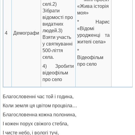
селі.2)
«Жива історія
Зібрати
моя»
відомості про
* Нарис
видатних
«Відомі
людей.3)
4
Демографи
уродженці та
Взяти участь
жителі села»
у святкуванні
500-ліття
*
села.
Відеофільм
про село
4) Зробити
відеофільм
про село
Благословенні час той і година,
Коли земля ця цвітом процвіла…
Благословенна кожна полонина,
І кожен порух свіжого стебла,
І чисте небо, і вологі тучі,