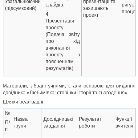
Узагальнюючий
презентації та
слайдів.
ригує
(підсумковий)
захищають
процес
4.
проект
Презентація
проекту
(Подача звіту
про хід
виконання
проекту з
поясненням
результатів)
Матеріали, зібрані учнями, стали основою для видання
довідника «Любимівка: сторінки історії та сьогодення».
Шляхи реалізаціїї
№
Назва
Дослідницькі
Результат
Функції
П/
групи
завдання
роботи
вчителя
п