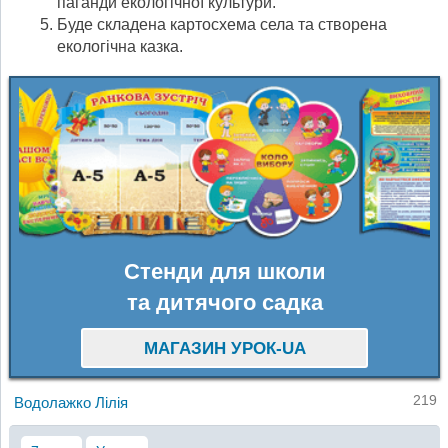
паганди екологічної культури.
Буде складена картосхема села та створена
екологічна казка.
Стенди для школи
та дитячого садка
МАГАЗИН УРОК-UA
219
Водолажко Лілія