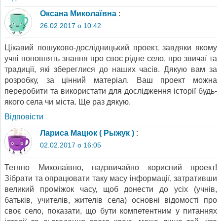
Оксана Миколаївна
:
26.02.2017 о 10:42
Цікавий пошуково-дослідницький проект, завдяки якому
учні поповнять знання про своє рідне село, про звичаї та
традиції, які збереглися до наших часів. Дякую вам за
розробку, за цінний матеріал. Ваш проект можна
переробити та використати для дослідження історії будь-
якого села чи міста. Ще раз дякую.
Відповіcти
Лариса Мацюк ( Рыжук )
:
02.02.2017 о 16:05
Тетяно Миколаївно, надзвичайно корисний проект!
Зібрати та опрацювати таку масу інформації, затративши
великий проміжок часу, щоб донести до усіх (учнів,
батьків, учителів, жителів села) основні відомості про
своє село, показати, що бути компетентним у питаннях