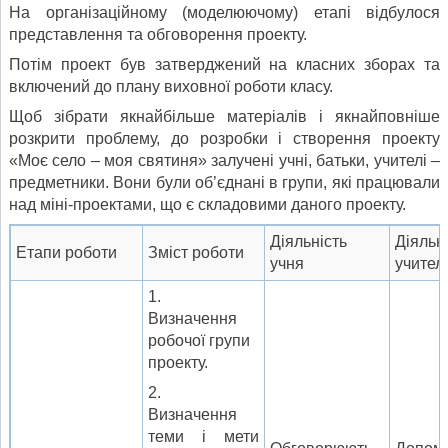
На організаційному (моделюючому) етапі від­булося
представлення та обговорення проекту.
Потім проект був затверджений на класних зборах та
включений до плану виховної робо­ти класу.
Щоб зібрати якнайбільше матеріалів і якнай­повніше
розкрити проблему, до розробки і ство­рення проекту
«Моє село – моя святиня» за­лучені учні, батьки, учителі –
предметники. Вони були об’єднані в групи, які працювали
над міні-проектами, що є складовими даного проекту.
Діяльність
Діяльн
Етапи роботи
Зміст роботи
учня
учител
1.
Визначення
робочої групи
проекту.
2.
Визначення
теми і мети