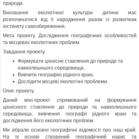
природи.
Виховання екологічної культури дитини має
розпочинатися від її народження разом із роз­витком
інстинкту самозбереження.
Мета проекту. Дослідження географічних особливостей
та місцевих екологічних проблем.
Завдання проекту.
Формувати ціннісне ставлення до природи та
навколишнього середовища.
Вивчити географію рідного краю.
Дослідити місцеві екологічні проблеми.
Опис проекту.
Даний міні-проект спрямований на форму­вання
ціннісного ставлення до природи та на­вколишнього
середовища, вивчення географії рідного краю та
дослідження його екологічних проблем.
Ми зібрали основні географічні відомості про наш край.
На їх основі створений географічний нарис та