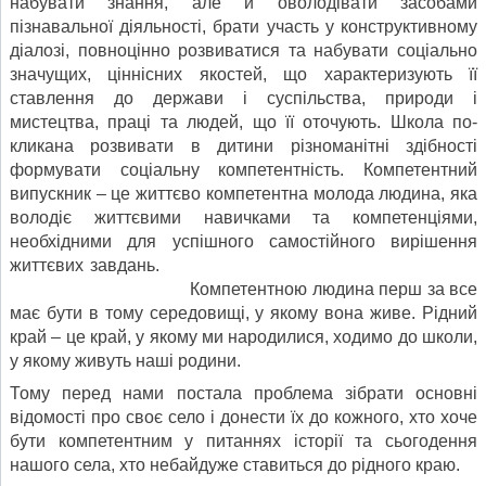
набувати знання, але й оволодівати засобами
пізнавальної діяльності, бра­ти участь у конструктивному
діалозі, повноцінно розвиватися та набувати соці­ально
значущих, ціннісних якостей, що характеризують її
ставлення до держави і суспільства, природи і
мистецтва, праці та людей, що її оточують. Школа по­
кликана розвивати в дитини різноманітні здібності
формувати соціальну компе­тентність. Компетентний
випускник – це життєво компетентна молода людина, яка
володіє життєвими навичками та компетенціями,
необхідними для успішно­го самостійного вирішення
життєвих завдань.
Компетентною людина перш за все
має бути в тому середовищі, у якому вона живе. Рідний
край – це край, у якому ми народилися, ходимо до школи,
у якому жи­вуть наші родини.
Тому перед нами постала проблема зібрати основні
відомості про своє село і доне­сти їх до кожного, хто хоче
бути компетентним у питаннях історії та сьогодення
нашого села, хто небайдуже ставиться до рідного краю.