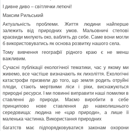
І дивне диво – світлячки летючі!
Максим Рильський
Актуальність проблеми. Життя людини найперше
залежить від природних умов. Ма­льовничі степові
краєвиди милують око, ваблять до себе. Саме вони могли
б викорис­товуватись як основа розвитку нашого села.
Тому вивчення географії рідного краю є не менш
важливим.
Сучасні публікації екологічної тематики, час у якому ми
живемо, все частіше визначають як лихоліття. Екологічні
катастрофи призвели до того, що земля родить отруйні
плоди, стають мертвими ліси і ріки, виснажуються
природні ресурси. І ми повинні виправити наші помилки в
ставленні до природи. Маємо виробити в себе
принципово нове ставлення до навколишнього
середовища: людина не «цар природи», а лише її
маленька частинка. Використання природних
багатств має підпорядковуватися законам охо­рони