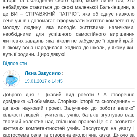
історії та сьогодення свого краю, може лише той, хто
небайдуже ставиться до своєї маленької Батьківщини, а
це ВИ – СПРАВЖНІЙ ПАТРІОТ, яка об єднує навколо
себе учнів і допомагає сформувати життєво компетентну
молоду людину, яка володіє життєвими навичками,
необхідними для успішно­го самостійного вирішення
життєвих завдань, яка ніколи не забуде де її рідний край,
в якому вона народилася, ходила до школи, у якому жи­
вуть її родини. Щиро дякую!
Відповіcти
Лєна Закусило
:
19.01.2017 о 14:45
Доброго дня ! Цікавий вид роботи ! А створення
довідника «Любимівка. Сторінки історії та сьогодення» –
це вже науковий проект. Залучення до роботи великої
кількості людей : учителів, учнів, батьків згуртував ваш
творчий колектив над спільною працею.Це є є розвиток
життєвих компетентностей учнів. Заслуговує на увагу і
картосхема села та створена екологічна казка. Дякую за