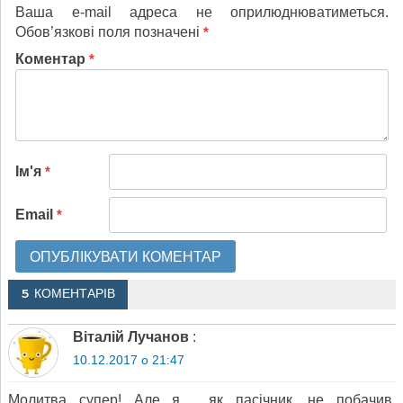
Ваша e-mail адреса не оприлюднюватиметься.
Обов’язкові поля позначені
*
Коментар
*
Ім'я
*
Email
*
5 КОМЕНТАРІВ
Віталій Лучанов
:
10.12.2017 о 21:47
Молитва супер! Але я , як пасічник, не побачив