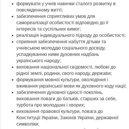
формувати у учнів навички сталого розвитку в
повсякденному житті;
забезпечення сприятливих умов для
самореалізації особистості відповідно до її
інтересів та суспільних вимог;
реалізація індивідуального підходу до особистості;
сприяння забезпечення набуття дітьми та
учнівською молоддю соціального досвіду,
успадкуванню ними духовних надбань
українського народу;
виховання національної свідомості, любові до
рідної землі, родини, свого народу, держави;
формування мовної культури, оволодіння і
вживання української мови як духовного коду нації;
забезпечення духовної єдності поколінь,
виховання поваги до батьків, старших за себе,
турбота про молодших і хворих;
виховання правової культури, повага до
Конституції України, Законів України, державної
символіки;