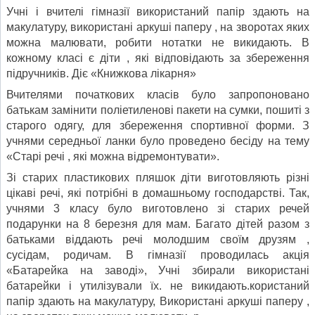
Учні і вчителі гімназії використаний папір здають на
макулатуру, використані аркуші паперу , на зворотах яких
можна малювати, робити нотатки не викидають. В
кожному класі є діти , які відповідають за збереження
підручників. Діє «Книжкова лікарня»
Вчителями початкових класів було запропоновано
батькам замінити поліетиленові пакети на сумки, пошиті з
старого одягу, для збереження спортивної форми. З
учнями середньої ланки було проведено бесіду на тему
«Старі речі , які можна відремонтувати».
Зі старих пластикових пляшок діти виготовляють різні
цікаві речі, які потрібні в домашньому господарстві. Так,
учнями 3 класу було виготовлено зі старих речей
подарунки на 8 березня для мам. Багато дітей разом з
батьками віддають речі молодшим своїм друзям ,
сусідам, родичам. В гімназії проводилась акція
«Батарейка на заводі», Учні збирали використані
батарейки і утилізували їх. не викидають.користаний
папір здають на макулатуру, Використані аркуші паперу ,