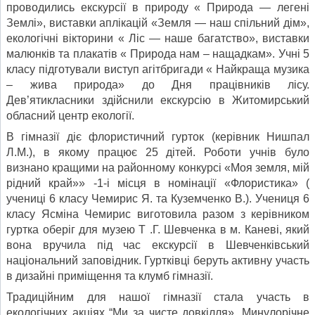
проводились екскурсії в природу « Природа — легені
Землі», виставки аплікацій «Земля — наш спільний дім»,
екологічні вікторини « Ліс — наше багатство», виставки
малюнків та плакатів « Природа нам – нащадкам». Учні 5
класу підготували виступ агітбригади « Найкраща музика
– жива природа» до Дня працівників лісу.
Дев’ятикласники здійснили екскурсію в Житомирський
обласний центр екології.
В гімназії діє флористичний гурток (керівник Нишпал
Л.М.), в якому працює 25 дітей. Роботи учнів було
визнано кращими на районному конкурсі «Моя земля, мій
рідний край»» -1-і місця в номінації «Флористика» (
учениці 6 класу Чемирис Я. та Куземченко В.). Учениця 6
класу Ясміна Чемирис виготовила разом з керівником
гуртка оберіг для музею Т .Г. Шевченка в м. Каневі, який
вона вручила під час екскурсії в Шевченківський
національний заповідник. Гуртківці беруть активну участь
в дизайні приміщення та клумб гімназії.
Традиційним для нашої гімназії стала участь в
екологічних акціях “Ми за чисте довкілля». Минулорічне