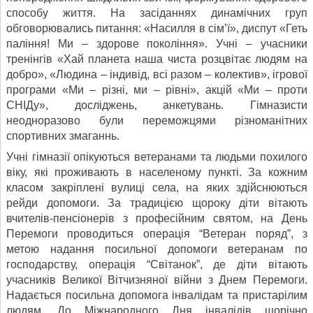
способу життя. На засіданнях динамічних груп
обговорювались питання: «Насилля в сім’ї», диспут «Геть
паління! Ми – здорове покоління». Учні – учасники
тренінгів «Хай планета наша чиста розцвітає людям на
добро», «Людина – індивід, всі разом – колектив», ігрової
програми «Ми – різні, ми – рівні», акцій «Ми – проти
СНІДу», досліджень, анкетувань. Гімназисти
неодноразово були переможцями різноманітних
спортивних змаганнь.
Учні гімназії опікуються ветеранами та людьми похилого
віку, які проживають в населеному пункті. За кожним
класом закріплені вулиці села, на яких здійснюються
рейди допомоги. За традицією щороку діти вітають
вчителів-пенсіонерів з професійним святом, на День
Перемоги проводиться операція “Ветеран поряд”, з
метою надання посильної допомоги ветеранам по
господарству, операція “Світанок”, де діти вітають
учасників Великої Вітчизняної війни з Днем Перемоги.
Надається посильна допомога інвалідам та пристарілим
людям. До Міжнародного Дня інвалідів щорічно