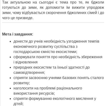
Так актуальною на сьогодні є тема про те, як бджоли
готуються до зими, як допомогти їм вижити упродовж
зими, чому відбувається скорочення бджолиних сімей і до
чого це призведе.
Мета і завдання:
донести до учнів необхідність узгодження темпів
економічного розвитку суспільства з
господарською ємністю екосистеми;
сформувати поняття про необхідність збереження
і відновлення
природних екосистем та їхньої здатності до
самовідтворення;
сприяти засвоєнню учнями базових понять сталого
розвитку;
наголосити на проблемі раціонального
використання ресурсів;
сприяти формуванню екологічного мислення у
дітей;