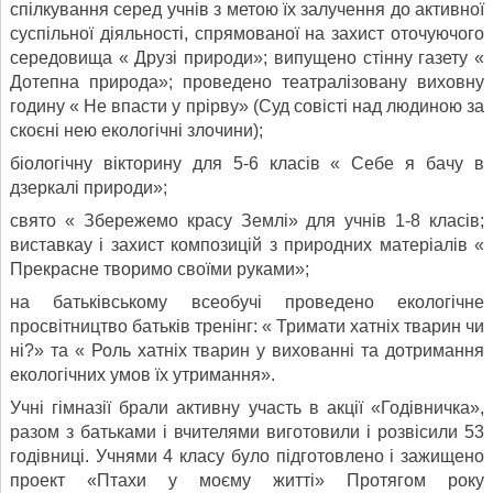
спілкування серед учнів з метою їх залучення до активної
суспільної діяльності, спрямованої на захист оточуючого
середовища « Друзі природи»; випущено стінну газету «
Дотепна природа»; проведено театралізовану виховну
годину « Не впасти у прірву» (Суд совісті над людиною за
скоєні нею екологічні злочини);
біологічну вікторину для 5-6 класів « Себе я бачу в
дзеркалі природи»;
свято « Збережемо красу Землі» для учнів 1-8 класів;
виставкау і захист композицій з природних матеріалів «
Прекрасне творимо своїми руками»;
на батьківському всеобучі проведено екологічне
просвітництво батьків тренінг: « Тримати хатніх тварин чи
ні?» та « Роль хатніх тварин у вихованні та дотримання
екологічних умов їх утримання».
Учні гімназії брали активну участь в акції «Годівничка»,
разом з батьками і вчителями виготовили і розвісили 53
годівниці. Учнями 4 класу було підготовлено і зажищено
проект «Птахи у моєму житті» Протягом року