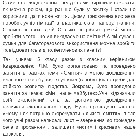
Саме з погляду економії ресурсів ми вирішили показати,
як можна речам, що раніше були у вжитку і стали не
корисними, дати нове життя. Цьому присвячена виставка
поробок учнів гімназії із пластика, скла, паперу, тканини.
Скільки цікавих ідей! Скільки потрібних речей можна
зробити з того, що ми викидаємо на смітник! А які сучасні
сумки для багаторазового використання можна зробити
та відмовитись від поліетиленових пакетів!
Так. учнями 5 класу разом з класним керівником
Кварацхелією Л.М. було організовано та проведено
заняття в рамках теми «Сміття» з метою дослідження
власного способу життя учнями (в побуті)як потреби для
стійкого розвитку людства. Зокрема, було проведено
заняття за темою «Ми і наше майбутнє».Учні відзначили
свій екологічний слід за допомогою дослідження
величини екологічного сліду. Було проведено заняття
«Чому і як потрібно скорочувати кількість сміття», після
чого учні разом написали лист – звернення до громадян
села з проханням , залишати чистим і красивим наше
довкілля.