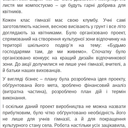
листя ми компостуємо – це будуть гарні добрива для
квітників.
Кожен клас гімназії має свою клумбу. Учні самі
заготовляють насіння, весною висівають у грунт і все літо
доглядають за квітниками. Було організовано проект,
спрямований на створення культурної зони відпочинку на
території шкільного подвір’я на тему: «Будьмо
господарями там, де ми живемо». Спочатку було
організовано конкурс на кращий дизайн відпочинкової
зони. До акції долучилися не лише учні гімназії, вчителі, а
й батьки наших вихованців.
У вигляді бізнес – плану була розроблена ідея проекту,
обґрунтована його мета, зроблено фінансовий аналіз
(витратна частина), розроблено план дій і термін
виконання.
І оскільки даний проект виробництва не можна назвати
прибутковим, було чітко обґрунтовано необхідність його
не лише для учнів гімназії, а й для покращення
культурного стану села. Робота настільки усіх зацікавила,