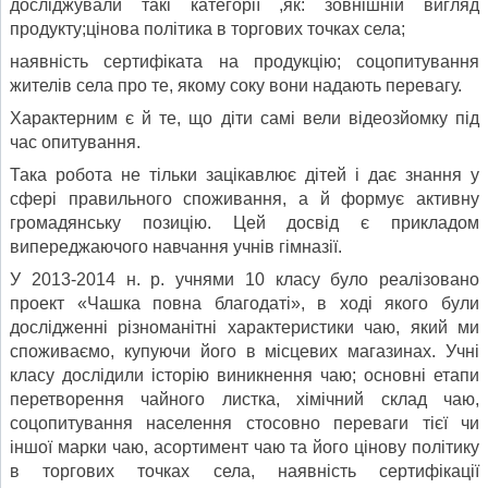
досліджували такі категорії ,як: зовнішній вигляд
продукту;цінова політика в торгових точках села;
наявність сертифіката на продукцію; соцопитування
жителів села про те, якому соку вони надають перевагу.
Характерним є й те, що діти самі вели відеозйомку під
час опитування.
Така робота не тільки зацікавлює дітей і дає знання у
сфері правильного споживання, а й формує активну
громадянську позицію. Цей досвід є прикладом
випереджаючого навчання учнів гімназії.
У 2013-2014 н. р. учнями 10 класу було реалізовано
проект «Чашка повна благодаті», в ході якого були
дослідженні різноманітні характеристики чаю, який ми
споживаємо, купуючи його в місцевих магазинах. Учні
класу дослідили історію виникнення чаю; основні етапи
перетворення чайного листка, хімічний склад чаю,
соцопитування населення стосовно переваги тієї чи
іншої марки чаю, асортимент чаю та його цінову політику
в торгових точках села, наявність сертифікації