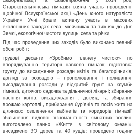
самореалізації та самовираженні у 2014 році
Старокотельнянська гімназія взяла участь проведенні
щорічної Всеукраїнської акції «День юного натураліста
України» Учні брали активну участь в масових
екологічних заходах села, місячниках та тижнях до Дня
Землі, екологічної чистоти вулиць, села та річки.
Під час проведення цих заходів було виконано певний
обсяг робіт:
трудові десанти «Зробимо планету чистою» по
впорядкуванню території навколо гімназії; підготовка
грунту до висадження розсади квітів та багаторічників;
догляд за розсадою – прополювання і поливання;
висаджування розсади у відкритий грунт на клумби
гімназії, дитячого садочка та дільничної лікарні; збирання
насіння квітів; висаджування , догляд та збирання
врожаю картоплі , прибирання бур’янів та посів жита на
ділянках; озеленення кабінетів та коридорів гімназії,
збільшення видової різноманітності кімнатних рослин;
виготовлено панно «Життя в світовому океані»;
висаджено ЗО дерев та 40 кущів; проведено години