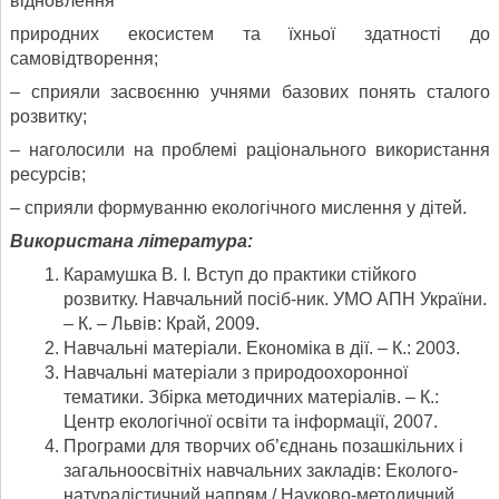
відновлення
природних екосистем та їхньої здатності до
самовідтворення;
– сприяли засвоєнню учнями базових понять сталого
розвитку;
– наголосили на проблемі раціонального використання
ресурсів;
– сприяли формуванню екологічного мислення у дітей.
Використана література:
Карамушка В
.
І
.
Вступ до практики стійкого
розвитку. Навчальний посіб-ник. УМО АПН України.
– К. – Львів: Край, 2009.
Навчальні матеріали. Економіка в дії. – К.: 2003.
Навчальні матеріали з природоохоронної
тематики. Збірка методичних матеріалів. – К.:
Центр екологічної освіти та інформації, 2007.
Програми для творчих об’єднань позашкільних і
загальноосвітніх навчальних закладів: Еколого-
натуралістичний напрям / Науково-методичний