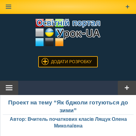
Наверх
ДОДАТИ РОЗРОБКУ
Проект на тему “Як бджоли готуються до
зими”
Автор: Вчитель початкових класів Лящук Олена
Миколаївна