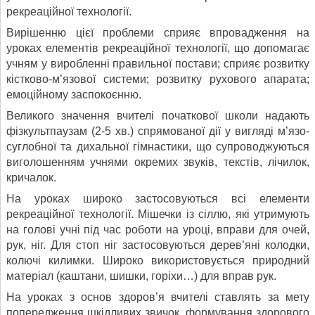
рекреаційної технології.
Вирішенню цієї проблеми сприяє впровадження на
уроках елементів рекреаційної технології, що допомагає
учням у виробленні правильної постави; сприяє розвитку
кістково-м’язової системи; розвитку рухового апарата;
емоційному заспокоєнню.
Великого значення вчителі початкової школи надають
фізкультпаузам (2-5 хв.) спрямованої дії у вигляді м’язо-
суглобної та дихальної гімнастики, що супроводжуються
виголошенням учнями окремих звуків, текстів, лічилок,
кричалок.
На уроках широко застосовуються всі елементи
рекреаційної технології. Мішечки із сіллю, які утримують
на голові учні під час роботи на уроці, вправи для очей,
рук, ніг. Для стоп ніг застосовуються дерев’яні колодки,
колючі килимки. Широко використовується природний
матеріал (каштани, шишки, горіхи…) для вправ рук.
На уроках з основ здоров’я вчителі ставлять за мету
попередження шкідливих звичок, формування здорового