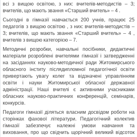
всі з вищою освітою, з них: вчителів-методистів – 3;
вчителів, що мають звання «Старший вчитель» – 4 .
Сьогодні в гімназії навчається 200 учнів, працює 25
педагогів з вищою освітою , з них: вчителів-методистів –
3; вчителів, що мають звання «Старший вчитель» – 4 ,
вчителів з вищою категорією – 7.
Методичні розробки, навчальні посібники, дидактичні
матеріали розроблені вчителями гімназії і затвердженні
на засіданнях науково-методичної ради Житомирського
обласного інститу післядипломної педагогічної освіти
привертають увагу колег та відзначені управлінням
освіти і науки Житомирської обласної державної
адміністрації. Наші вчителі є активними учасниками
обласних науково-практичних конференцій, семінарів,
конкурсів.
Педагоги гімназії діляться власним досвідом роботи на
сторінках фахової літератури. Педагогічний колектив
гімназії забезпечує належні умови навчання та
виховання, про що свідчить щорічний великий відсоток