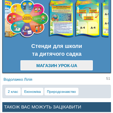
Стенди для школи
та дитячого садка
МАГАЗИН УРОК-UA
51
Водолажко Лілія
2 клас
Економіка
Природознавство
ТАКОЖ ВАС МОЖУТЬ ЗАЦІКАВИТИ