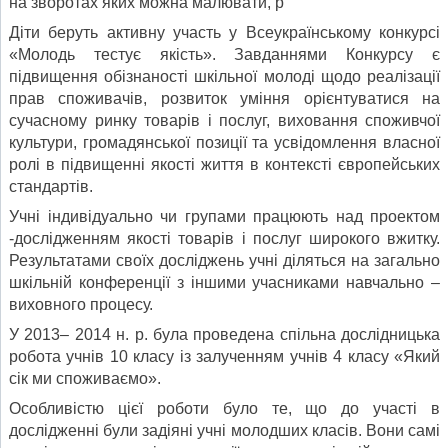
на зворотах яких можна малювати, р
Діти беруть активну участь у Всеукраїнському конкурсі
«Молодь тестує якість». Завданнями Конкурсу є
підвищення обізнаності шкільної молоді щодо реалізації
прав споживачів, розвиток уміння орієнтуватися на
сучасному ринку товарів і послуг, виховання споживчої
культури, громадянської позиції та усвідомлення власної
ролі в підвищенні якості життя в контексті європейських
стандартів.
Учні індивідуально чи групами працюють над проектом
-дослідженням якості товарів і послуг широкого вжитку.
Результатами своїх досліджень учні діляться на загально
шкільній конференції з іншими учасниками навчально –
виховного процесу.
У 2013– 2014 н. р. була проведена спільна дослідницька
робота учнів 10 класу із залученням учнів 4 класу «Який
сік ми споживаємо».
Особливістю цієї роботи було те, що до участі в
дослідженні були задіяні учні молодших класів. Вони самі