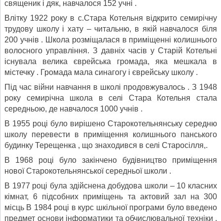
священик і дяк, навчалося 152 учні .
Влітку 1922 року в с.Стара Котельня відкрито семирічну
трудову школу і хату – читальню, в якій навчалося біля
200 учнів . Школа розміщалася в приміщенні колишнього
волосного управління. З давніх часів у Старій Котельні
існувала велика єврейська громада, яка мешкала в
містечку . Громада мала синагогу і єврейську школу .
Під час війни навчання в школі продовжувалось . З 1948
року семирічна школа в селі Стара Котельня стала
середньою, де навчалося 1000 учнів .
В 1955 році було вирішено Старокотельнянську середню
школу перевести в приміщення колишнього панського
будинку Терещенка , що знаходився в селі Старосілля,.
В 1968 році було закінчено будівництво приміщення
нової Старокотельнянської середньої школи .
В 1977 році була здійснена добудова школи – 10 класних
кімнат, 6 підсобних приміщень та актовий зал на 300
місць В 1984 році в курс шкільної програми було введено
предмет основи інформатики та обчислювальної техніки .