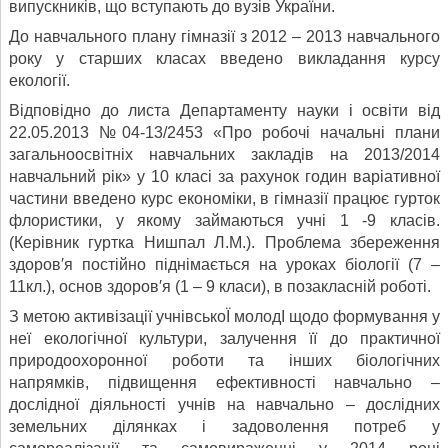
випускників, що вступають до вузів України.
До навчального плану гімназії з 2012 – 2013 навчального
року у старших класах введено викладання курсу
екології.
Відповідно до листа Департаменту науки і освіти від
22.05.2013 №04-13/2453 «Про робочі начальні плани
загальноосвітніх навчальних закладів на 2013/2014
навчальний рік» у 10 класі за рахунок годин варіативної
частини введено курс економіки, в гімназії працює гурток
флористики, у якому займаються учні 1 -9 класів.
(Керівник гуртка Нишпал Л.М.). Проблема збереження
здоров′я постійно піднімається на уроках біології (7 –
11кл.), основ здоров′я (1 – 9 класи), в позакласній роботі.
З метою активізації учнівськоЇ молодІ щодо формування у
неї екологічної культури, залучення її до практичної
природоохоронної роботи та інших біологічних
напрямків, підвищення ефективності навчально –
дослідної діяльності учнів на навчально – дослідних
земельних ділянках і задоволення потреб у