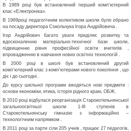
В 1989 році був встановлений перший комп’ютерний
клас «Електроніка».
В 1989році педагогічним колективом школи було обрано
на посаду директора Сокольчука Ігора Андрійовича .
Ігор Андрійович багато уваги приділяє розвитку та
вдосконаленню матеріально-технічної бази школи,
підвищенню рівня професійної освіти вчителів ,
впровадженню в навчання нових освітніх технологій .
В 2000 році в школі був встановлений другий
комп’ютерний клас з комп’ютерами нового покоління , що
діє і до сьогодні .
До курсу шкільної програми вводяться нові предмети :
основи економіки, етика, історія рідного краю, ОБЖ.
В 2010 році відбулася реорганізація Старокотельнянської
загальноосвітньої школи 1-ІІІ ступенів в
Старокотельнянську гімназію з інформаційно –
технологічним напрямком .
В 2011 році за парти сіли 205 учнів , працює 27 педагогів,