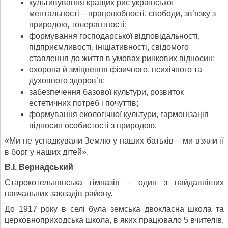
культивування кращих рис української
ментальності – працелюбності, свободи, зв’язку з
природою, толерантності;
формування господарської відповідальності,
підприємливості, ініціативності, свідомого
ставлення до життя в умовах ринкових відносин;
охорона й зміцнення фізичного, психічного та
духовного здоров’я;
забезпечення базової культури, розвиток
естетичних потреб і почуттів;
формування екологічної культури, гармонізація
відносин особистості з природою.
«Ми не успадкували Землю у наших батьків – ми взяли її
в борг у наших дітей».
В.І. Вернадський
Старокотельнянська гімназія – один з найдавніших
навчальних закладів району.
До 1917 року в селі була земська двокласна школа та
церковноприходська школа, в яких працювало 5 вчителів,