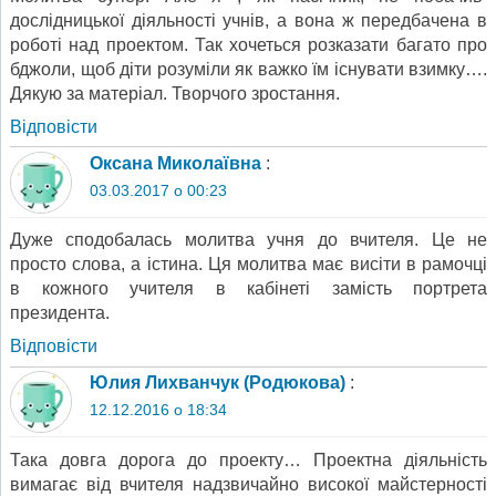
дослідницької діяльності учнів, а вона ж передбачена в
роботі над проектом. Так хочеться розказати багато про
бджоли, щоб діти розуміли як важко їм існувати взимку….
Дякую за матеріал. Творчого зростання.
Відповіcти
Оксана Миколаївна
:
03.03.2017 о 00:23
Дуже сподобалась молитва учня до вчителя. Це не
просто слова, а істина. Ця молитва має висіти в рамочці
в кожного учителя в кабінеті замість портрета
президента.
Відповіcти
Юлия Лихванчук (Родюкова)
:
12.12.2016 о 18:34
Така довга дорога до проекту… Проектна діяльність
вимагає від вчителя надзвичайно високої майстерності