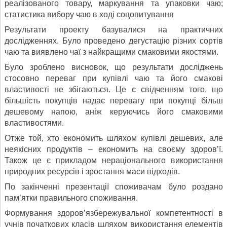
реалізованого товару, маркування та упаковки чаю;
статистика вибору чаю в ході соцопитування
Результати проекту базувалися на практичних
дослідженнях. Було проведено дегустацію різних сортів
чаю та виявлено чаї з найкращими смаковими якостями.
Було зроблено висновок, що результати досліджень
стосовно переваг при купівлі чаю та його смакові
властивості не збігаються. Це є свідченням того, що
більшість покупців надає перевагу при покупці більш
дешевому напою, аніж керуючись його смаковими
властивостями.
Отже той, хто економить шляхом купівлі дешевих, але
неякісних продуктів – економить на своєму здоров’ї.
Також це є прикладом нераціонального використання
природних ресурсів і зростання маси відходів.
По закінченні презентації споживачам було роздано
пам’ятки правильного споживання.
Формування здоров’язбережувальної компетентності в
учнів початкових класів шляхом використання елементів