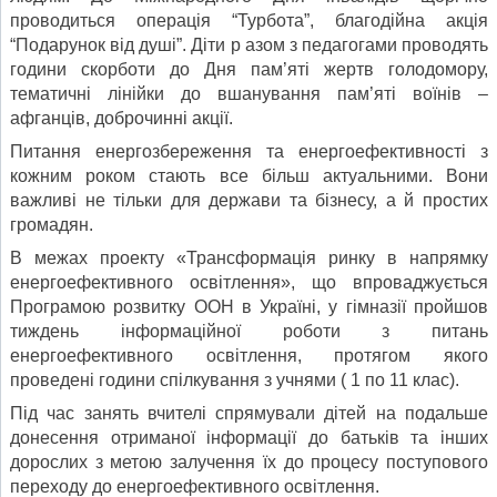
проводиться операція “Турбота”, благодійна акція
“Подарунок від душі”. Діти р азом з педагогами проводять
години скорботи до Дня пам’яті жертв голодомору,
тематичні лінійки до вшанування пам’яті воїнів –
афганців, доброчинні акції.
Питання енергозбереження та енергоефективності з
кожним роком стають все більш актуальними. Вони
важливі не тільки для держави та бізнесу, а й простих
громадян.
В межах проекту «Трансформація ринку в напрямку
енергоефективного освітлення», що впроваджується
Програмою розвитку ООН в Україні, у гімназії пройшов
тиждень інформаційної роботи з питань
енергоефективного освітлення, протягом якого
проведені години спілкування з учнями ( 1 по 11 клас).
Під час занять вчителі спрямували дітей на подальше
донесення отриманої інформації до батьків та інших
дорослих з метою залучення їх до процесу поступового
переходу до енергоефективного освітлення.