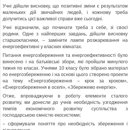
Учні дійшли висновку, що позитивні зміни є результатом
маленьких дій звичайних людей, і кожному треба
долучитись цієї важливої справи вже сьогодні.
Учні відзначили, що починати треба з себе, зі своєї
родини. Одне з найперших завдань, дійшли висновку
старшокласники, – замінити лампи розжарювання на
енергоефективні у класних кімнатах.
Питання енергозбереження та енергоефективності було
винесено і на батьківські збори, які пройшли минулого
тижня по класах. Учнями 10 класу було зібрано матеріал
по енергозбереженню і на основі цього створено проекти
на тему «Енергозбереження – крок за кроком»,
«Енергозбереження в оселі», «Збережемо енергію».
Отже, впроваджуючи в роботу елементи сталого
розвитку, ми донесли до учнів необхідність узгодження
темпів економічного розвитку суспільства з
господарською ємністю екосистеми;
– сформували поняття про необхідність збереження і