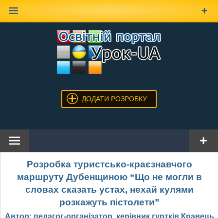
Наверх
ДОДАТИ РОЗРОБКУ
Розробка туристсько-краєзнавчого
маршруту Дубенщиною “Що не могли в
словах сказать устах, нехай кулями
розкажуть пістолети”
Автор: педагог-організатор, керівник гуртків Кравець