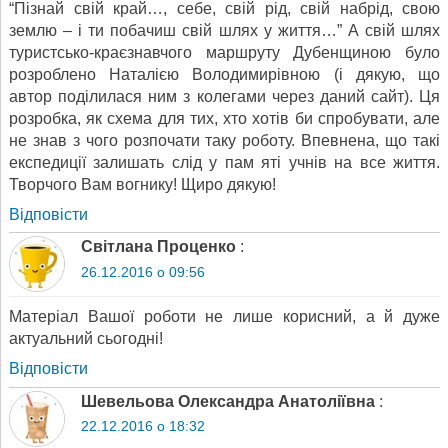
“Пізнай свій край…, себе, свій рід, свій набрід, свою
землю – і ти побачиш свій шлях у життя…” А свій шлях
туристсько-краєзнавчого маршруту Дубенщиною було
розроблено Наталією Володимирівною (і дякую, що
автор поділилася ним з колегами через даний сайт). Ця
розробка, як схема для тих, хто хотів би спробувати, але
не знав з чого розпочати таку роботу. Впевнена, що такі
експедиції залишать слід у пам яті учнів на все життя.
Творчого Вам вогнику! Щиро дякую!
Відповіcти
Світлана Проценко
:
26.12.2016 о 09:56
Матеріал Вашої роботи не лише корисний, а й дуже
актуальний сьогодні!
Відповіcти
Шевельова Олександра Анатоліївна
:
22.12.2016 о 18:32