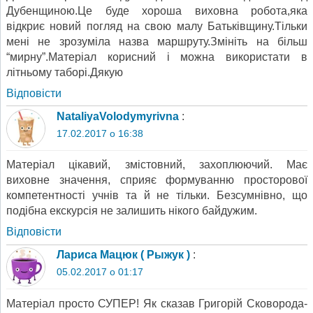
Дубенщиною.Це буде хороша виховна робота,яка
відкриє новий погляд на свою малу Батьківщину.Тільки
мені не зрозуміла назва маршруту.Змініть на більш
“мирну”.Матеріал корисний і можна використати в
літньому таборі.Дякую
Відповіcти
NataliyaVolodymyrivna
:
17.02.2017 о 16:38
Матеріал цікавий, змістовний, захоплюючий. Має
виховне значення, сприяє формуванню просторової
компетентності учнів та й не тільки. Безсумнівно, що
подібна екскурсія не залишить нікого байдужим.
Відповіcти
Лариса Мацюк ( Рыжук )
:
05.02.2017 о 01:17
Матеріал просто СУПЕР! Як сказав Григорій Сковорода-