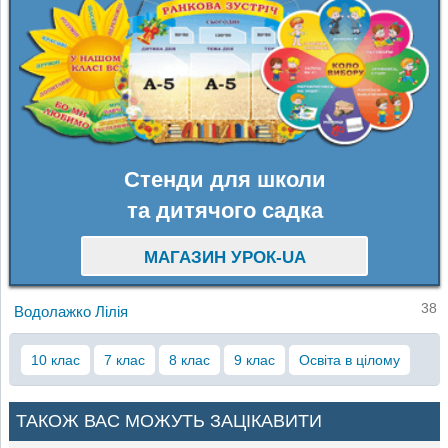
Стенди для школи
та дитячого садка
МАГАЗИН УРОК-UA
38
Водолажко Лілія
10 клас
7 клас
8 клас
9 клас
Освіта в цілому
ТАКОЖ ВАС МОЖУТЬ ЗАЦІКАВИТИ