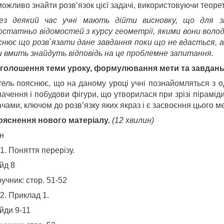
ожливо знайти розв’язок цієї задачі, використовуючи теоре
ез деякий час учні мають дійти висновку, що для зн
остатньо відомостей з курсу геометрії, якими вони воло
снює що розв`язати дане завдання поки що не вдасться, 
и вмить знайдуть відповідь на це проблемне запитання.
голошення теми уроку, формулювання мети та завдань
тель пояснює, що на даному уроці учні познайомляться з о
ачення і побудови фігури, що утворилася при зрізі піраміди
чами, ключом до розв’язку яких якраз і є засвоєння цього ме
ояснення нового матер
іалу
.
(12 хвилин)
н
Поняття перерізу.
йд 8
учник: стор. 51-52
Приклад 1.
йди 9-11