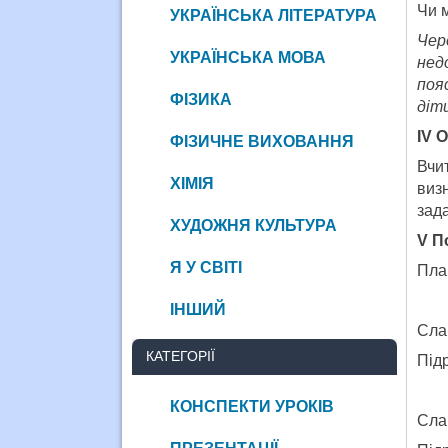
Чи м
УКРАЇНСЬКА ЛІТЕРАТУРА
Чер
УКРАЇНСЬКА МОВА
нед
поя
ФІЗИКА
діт
IV
О
ФІЗИЧНЕ ВИХОВАННЯ
Вчи
ХІМІЯ
визн
зада
ХУДОЖНЯ КУЛЬТУРА
V
П
Я У СВІТІ
Пла
ІНШИЙ
Сла
КАТЕГОРІЇ
Підр
КОНСПЕКТИ УРОКІВ
Сла