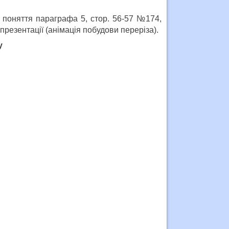
 поняття параграфа 5, стор. 56-57 №174,
презентації (анімація побудови переріза).
у