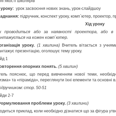
ні якості школярів
 уроку:
урок засвоєння нових знань, урок-слайдшоу
аднання:
підручник, конспект уроку, комп`ютер, проектор, 
Х
ід
уроку
к проводиться або за наявності проектора, або в
антажується на кожен комп`ютер.
Організація уроку.
(1 хвилина)
Вчитель вітається з учням
антажує презентацію, оголошує тему уроку.
йд 1
 Повторення опорних понять.
(5 хвилин)
тель пояснює, що перед вивченням нової теми, необхідн
зма» та «піраміда», переглянути їхні елементи та основні в
ідручником: стор. 50-51
йди 2-7
. Формулювання проблеми уроку.
(3 хвилини)
диться приклад, коли необхідно дізнатися що за фігура утв