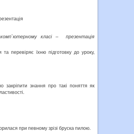
презентація
 комп`ютерному класі – презентація
и та перевіряє їхню підготовку до уроку,
о закріпити знання про такі поняття як
ластивості.
орилася при певному зрізі бруска пилою.