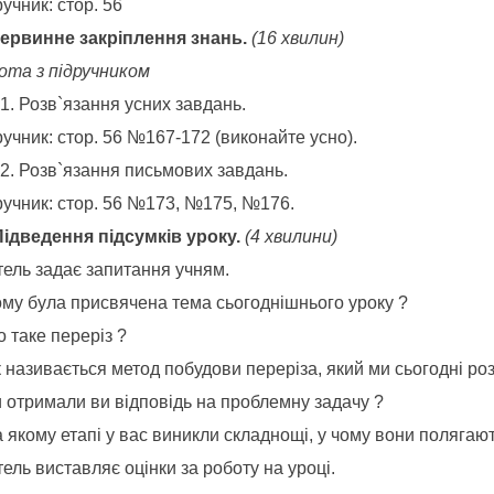
учник: стор. 56
ервинне закріплення знань
.
(16 хвилин)
ота з підручником
Розв`язання усних завдань.
учник: стор. 56 №167-172 (виконайте усно).
Розв`язання письмових завдань.
ручник: стор. 56 №173, №175, №176.
Підведення підсумків уроку
.
(4 хвилини)
тель задає запитання учням.
ому була присвячена тема сьогоднішнього уроку ?
 таке переріз ?
 називається метод побудови переріза, який ми сьогодні ро
и отримали ви відповідь на проблемну задачу ?
 якому етапі у вас виникли складнощі, у чому вони полягают
ель виставляє оцінки за роботу на уроці.