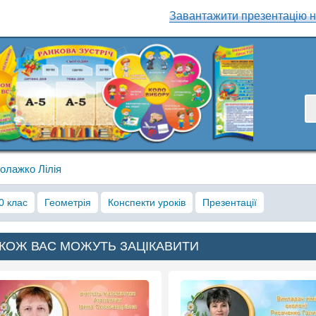
Завантажити презентацію н
олажко Лілія
0 клас
Геометрія
Конспекти уроків
Презентації
КОЖ ВАС МОЖУТЬ ЗАЦІКАВИТИ