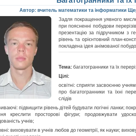
“Багатогранники та їх 
Автор: вчитель математики та інформатики Ще
Задля покращення уявного мисле
при поясненні побудови перерізі
презентацію за підручником з ге
рівень та орієнтовний план-консп
покладена ідея анімованої побудо
Тема:
багатогранники та їх перері
Цілі:
освітні: сприяти засвоєнню учням
про багатогранники та їхні пер
слідів
виваючі: підвищити рівень дітей будувати логічні ланки; п
ння креслити просторові фігури; продовжувати удоск
ованість учнів;
вні: виховувати в учнів любов до геометрії, як науки; вихов