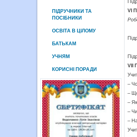
Підр
VI
П
ПІДРУЧНИКИ ТА
ПОСІБНИКИ
Роб
ОСВІТА В ЦІЛОМУ
Підр
БАТЬКАМ
УЧНЯМ
Під
VII
КОРИСНІ ПОРАДИ
Учи
– Ч
– Що
– Як
– Ч
– На
Учит