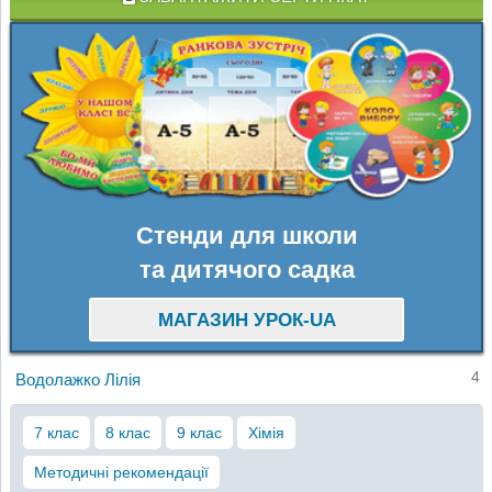
Стенди для школи
та дитячого садка
МАГАЗИН УРОК-UA
4
Водолажко Лілія
7 клас
8 клас
9 клас
Хімія
Методичні рекомендації