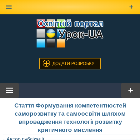
Наверх
ДОДАТИ РОЗРОБКУ
Стаття Формування компетентностей
саморозвитку та самоосвіти шляхом
впровадження технології розвитку
критичного мислення
Автор публікації