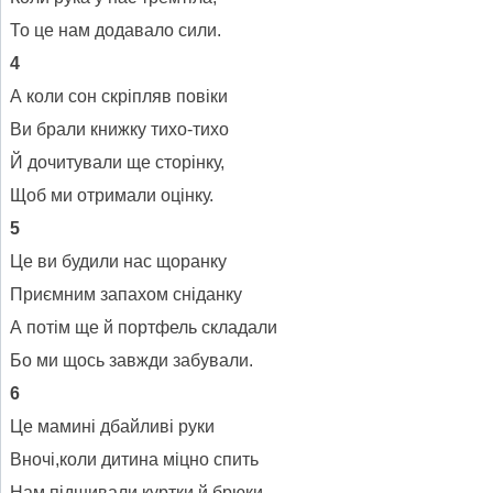
То це нам додавало сили.
4
А коли сон скріпляв повіки
Ви брали книжку тихо-тихо
Й дочитували ще сторінку,
Щоб ми отримали оцінку.
5
Це ви будили нас щоранку
Приємним запахом сніданку
А потім ще й портфель складали
Бо ми щось завжди забували.
6
Це мамині дбайливі руки
Вночі,коли дитина міцно спить
Нам підшивали куртки й брюки,