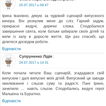
25.07.2017 о 09:47
Ірина Іванівно, дякую за чудовий сценарій випускного
вечора. Він розчулив мене до сліз. Гарний задум,
прекрасні ведучі, доречні слова. Сподобалося
завершення свята, коли батьки забирали своїх дітей та
вели із залу в доросле життя. Ще раз спасибі, що
ділитеся досвідом роботи.
Відповіcти
Супруненко Лідія
:
24.07.2017 о 14:31
Коли почала читати Ваш сценарій, згададався свій
випускни і далі випускні моїх дітей. Випускний це завхди
хвилювання і сльози суму та радості. Пані Ірино,
зачепило … навіть сльози. Сподобались ведучі герої
Мальвіна та Буратіно.
Відповіcти