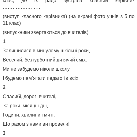
клас, де їх радо зустріла класний керівник
……………………
(виступ класного керівника) (на екрані фото учнів з 5 по
11 клас)
(випускники звертаються до вчителів)
1
Залишилися в минулому шкільні роки,
Веселий, безтурботний дитячий сміх.
Ми не забудемо ніколи школу
І будемо пам’ятати педагогів всіх
2
Спасибі, дорогі вчителі,
За роки, місяці і дні,
Години, хвилини і миті,
Що разом з нами ви провели!
3