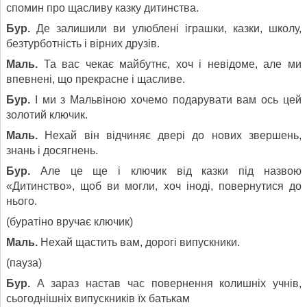
спомин про щасливу казку дитинства.
Бур.
Де залишили ви улюблені іграшки, казки, школу,
безтурботність і вірних друзів.
Маль.
Та вас чекає майбутнє, хоч і невідоме, але ми
впевнені, що прекрасне і щасливе.
Бур.
І ми з Мальвіною хочемо подарувати вам ось цей
золотий ключик.
Маль.
Нехай він відчиняє двері до нових звершень,
знань і досягнень.
Бур.
Але це ще і ключик від казки під назвою
«Дитинство», щоб ви могли, хоч іноді, повернутися до
нього.
(буратіно вручає ключик)
Маль.
Нехай щастить вам, дорогі випускники.
(пауза)
Бур.
А зараз настав час повернення колишніх учнів,
сьогоднішніх випускників їх батькам