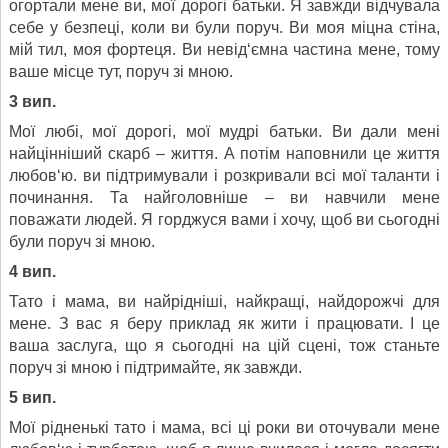
огортали мене ви, мої дорогі батьки. Я завжди відчувала
себе у безпеці, коли ви були поруч. Ви моя міцна стіна,
мій тил, моя фортеця. Ви невід‘ємна частина мене, тому
ваше місце тут, поруч зі мною.
3 вип.
Мої любі, мої дорогі, мої мудрі батьки. Ви дали мені
найцінніший скарб – життя. А потім наповнили це життя
любов‘ю. ви підтримували і розкривали всі мої таланти і
починання. Та найголовніше – ви навчили мене
поважати людей. Я горджуся вами і хочу, щоб ви сьогодні
були поруч зі мною.
4 вип.
Тато і мама, ви найрідніші, найкращі, найдорожчі для
мене. З вас я беру приклад як жити і працювати. І це
ваша заслуга, що я сьогодні на цій сцені, тож станьте
поруч зі мною і підтримайте, як завжди.
5 вип.
Мої рідненькі тато і мама, всі ці роки ви оточували мене