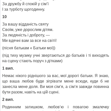
За дружбу й спокій у сім’ї
І за турботу щогодинну.
10
За вашу відданість святу
Своїм, уже дорослим дітям.
За людяність і доброту, —
Ми вдячні вам за все на світі!
(пісня батькам « Батьки мої))
(під тиху музику учні звертаються до батьків і ті виходять
на сцену стають поруч з дітками)
1 вип.
Немає нікого ріднішого за вас, мої дорогі батьки. Я знаю,
що ваша любов буде зігрівати мене всюди, куди б не
занесла мене доля. Ви моя сім‘я, а сім‘я завжди повинна
бути разом, навіть на цій сцені.
2 вип.
Родинним затишком, любов‘ю і повагою змалечку