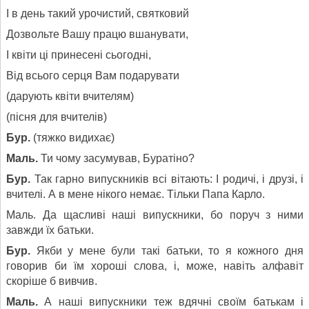
І в день такий урочистий, святковий
Дозвольте Вашу працю вшанувати,
І квіти ці принесені сьогодні,
Від всього серця Вам подарувати
(дарують квіти вчителям)
(пісня для вчителів)
Бур.
(тяжко видихає)
Маль.
Ти чому засумував, Буратіно?
Бур.
Так гарно випускників всі вітають: І родичі, і друзі, і
вчителі. А в мене нікого немає. Тільки Папа Карло.
Маль. Да щасливі наші випускники, бо поруч з ними
завжди їх батьки.
Бур.
Якби у мене були такі батьки, то я кожного дня
говорив би їм хороші слова, і, може, навіть алфавіт
скоріше б вивчив.
Маль.
А наші випускники теж вдячні своїм батькам і