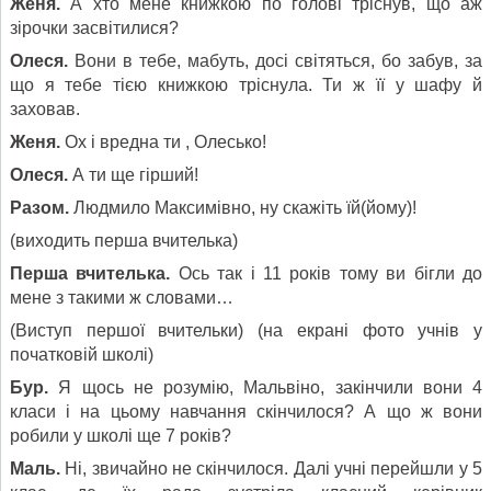
Женя.
А хто мене книжкою по голові тріснув, що аж
зірочки засвітилися?
Олеся.
Вони в тебе, мабуть, досі світяться, бо забув, за
що я тебе тією книжкою тріснула. Ти ж її у шафу й
заховав.
Женя.
Ох і вредна ти , Олесько!
Олеся.
А ти ще гірший!
Разом.
Людмило Максимівно, ну скажіть їй(йому)!
(виходить перша вчителька)
Перша вчителька.
Ось так і 11 років тому ви бігли до
мене з такими ж словами…
(Виступ першої вчительки) (на екрані фото учнів у
початковій школі)
Бур.
Я щось не розумію, Мальвіно, закінчили вони 4
класи і на цьому навчання скінчилося? А що ж вони
робили у школі ще 7 років?
Маль.
Ні, звичайно не скінчилося. Далі учні перейшли у 5