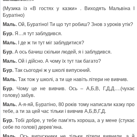
(Музика із «В гостях у казки» . Виходять Мальвіна І
Буратіно)
Маль.
Ой, Буратіно! Ти що тут робиш? Знов з уроків утік?
Бур.
Я…я тут заблудився.
Маль.
І де ж ти тут міг заблудитися?
Бур.
А ось бачиш скільки людей, я і заблудився.
Маль.
Ой і дійсно. А чому їх тут так багато?
Бур.
Так сьогодні ж у школі випускний.
Маль.
Так тож у школі, а ти ще навіть літери не вивчив.
Бур.
Чому це не вивчив. Ось – А,Б,В, Г,Д,Д….(чухає
голову) забув.
Маль.
А-я-яй, Буратіно, 80 років тому написали казку про
тебе, а ти за цей час тільки і вивчив А,Б,В,Г,Д.
Бур.
Тобі добре, у тебе пам‘ять хороша, а у мене (стукає
себе по голові) дерев‘яна.
Маль.
Ось випускники не тільки літери вивчили, а й