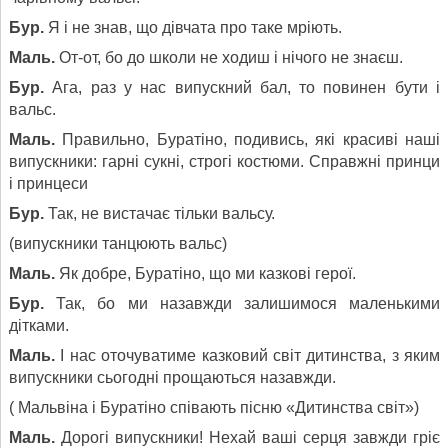
Бур.
Я і не знав, що дівчата про таке мріють.
Маль.
От-от, бо до школи не ходиш і нічого не знаєш.
Бур.
Ага, раз у нас випускний бал, то повинен бути і
вальс.
Маль.
Правильно, Буратіно, подивись, які красиві наші
випускники: гарні сукні, строгі костюми. Справжні принци
і принцеси
Бур.
Так, не вистачає тільки вальсу.
(випускники танцюють вальс)
Маль.
Як добре, Буратіно, що ми казкові герої.
Бур.
Так, бо ми назавжди залишимося маленькими
дітками.
Маль.
І нас оточуватиме казковий світ дитинства, з яким
випускники сьогодні прощаються назавжди.
( Мальвіна і Буратіно співають пісню «Дитинства світ»)
Маль.
Дорогі випускники! Нехай ваші серця завжди гріє