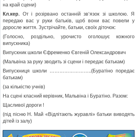
на край сцени)
Кл.кер.
От і розірвано останній зв‘язок зі школою. Я
передаю вас у руки батьків, щоб вони вас повели у
доросле життя. Зустрічайте, батьки, своїх діточок:
(Голосно, роздільно, урочисто оголошує кожного
випускника)
Випускник школи Єфременко Євгеній Олександрович
(Мальвіна за руку зводить зі сцени і передає батькам)
Випускниця школи ……………………..(Буратіно поредає
батькам)
(за кількістю учнів)
На сцені класний керівник, Мальвіна і Буратіно. Разом:
Щасливої дороги !
(під пісню Н. Май «Відлітають журавлі» батьки виводять
дітей із залу)