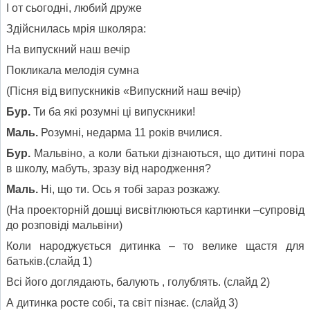
І от сьогодні, любий друже
Здійснилась мрія школяра:
На випускний наш вечір
Покликала мелодія сумна
(Пісня від випускників «Випускний наш вечір)
Бур.
Ти ба які розумні ці випускники!
Маль.
Розумні, недарма 11 років вчилися.
Бур.
Мальвіно, а коли батьки дізнаються, що дитині пора
в школу, мабуть, зразу від народження?
Маль.
Ні, що ти. Ось я тобі зараз розкажу.
(На проекторній дошці висвітлюються картинки –супровід
до розповіді мальвіни)
Коли народжується дитинка – то велике щастя для
батьків.(слайд 1)
Всі його доглядають, балують , голублять. (слайд 2)
А дитинка росте собі, та світ пізнає. (слайд 3)