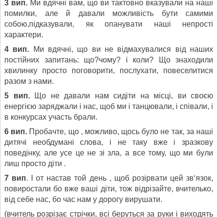
3 вип.
Ми вдячні вам, що ви тактовно вказували на наші
помилки, але й давали можливість бути самими
собою,підказували, як опанувати наші непрості
характери.
4 вип.
Ми вдячні, що ви не відмахувалися від наших
постійних запитань: що?чому? і коли? Що знаходили
хвилинку просто поговорити, послухати, повеселитися
разом з нами.
5 вип.
Що не давали нам сидіти на місці, ви своєю
енергією заряджали і нас, щоб ми і танцювали, і співали, і
в конкурсах участь брали.
6 вип.
Пробачте, що , можливо, щось було не так, за наші
дитячі необдумані слова, і не таку вже і зразкову
поведінку, але усе це не зі зла, а все тому, що ми були
лиш просто діти .
7 вип
. І от настав той день , щоб розірвати цей зв‘язок,
повиростали бо вже ваші діти, тож відрізайте, вчителько,
від себе нас, бо час нам у дорогу вирушати.
(вчитель розрізає стрічки, всі беруться за руки і виходять