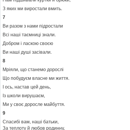
З яких ми виростали вмить.
7
Ви разом з нами підростали
Всі наші таємниці знали.
Добром і ласкою своєю
Ви наші душі засівали.
8
Мріяли, що станемо дорослі
Що побудуєм власне ми життя.
І ось, настав цей день,
Із школи вирушаєм,
Ми у своє доросле майбуття.
9
Спасибі вам, наші батьки,
За теплоту й любов родинну,