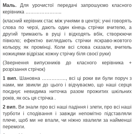
Маль.
Для урочистої передачі запрошуємо класного
керівника …………………..
(класний керівник стає між учнями в центрі; учні говорять
слова по черзі, дають один кінець стрічки вчителю, а
другий тримають в руці і відходять вбік, створюючи
півколо; ефектно виглядають стрічки яскраво-жовтого
кольору, як промінці. Коли всі слова сказали, вчитель
ножицями відрізає кожну стрічку біля своєї руки)
(Звернення випускників до класного керівника +
розрізання стрічок)
1 вип.
Шановна ……………, всі ці роки ви були поруч з
нами, ми звикли до цього і відчуваємо, що наші серця
поєднує невидима ниточка разом прожитих шкільних
років, як ось ця стрічка .
2 вип.
Ви знали про всі наші падіння і злети, про всі наші
турботи і сподівання і завжди непомітно підставляли
плече, щоб ми не впали, чи ніжно хвалили за найменші
перемоги.