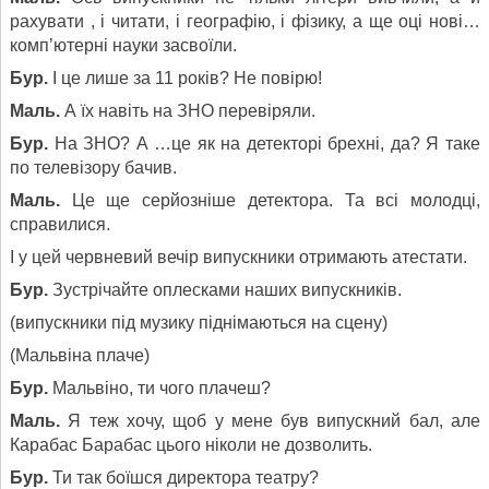
рахувати , і читати, і географію, і фізику, а ще оці нові…
комп’ютерні науки засвоїли.
Бур.
І це лише за 11 років? Не повірю!
Маль.
А їх навіть на ЗНО перевіряли.
Бур.
На ЗНО? А …це як на детекторі брехні, да? Я таке
по телевізору бачив.
Маль.
Це ще серйозніше детектора. Та всі молодці,
справилися.
І у цей червневий вечір випускники отримають атестати.
Бур.
Зустрічайте оплесками наших випускників.
(випускники під музику піднімаються на сцену)
(Мальвіна плаче)
Бур.
Мальвіно, ти чого плачеш?
Маль.
Я теж хочу, щоб у мене був випускний бал, але
Карабас Барабас цього ніколи не дозволить.
Бур.
Ти так боїшся директора театру?