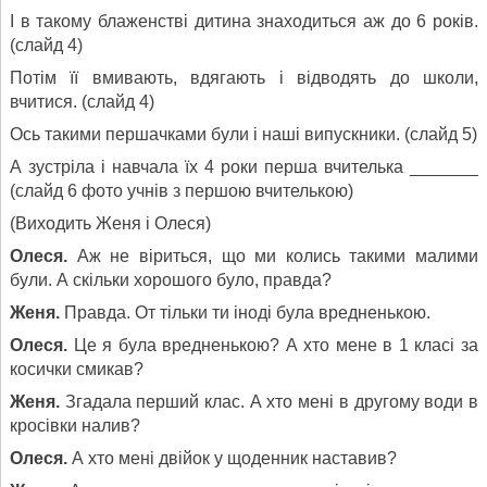
І в такому блаженстві дитина знаходиться аж до 6 років.
(слайд 4)
Потім її вмивають, вдягають і відводять до школи,
вчитися. (слайд 4)
Ось такими першачками були і наші випускники. (слайд 5)
А зустріла і навчала їх 4 роки перша вчителька _______
(слайд 6 фото учнів з першою вчителькою)
(Виходить Женя і Олеся)
Олеся.
Аж не віриться, що ми колись такими малими
були. А скільки хорошого було, правда?
Женя.
Правда. От тільки ти іноді була вредненькою.
Олеся.
Це я була вредненькою? А хто мене в 1 класі за
косички смикав?
Женя.
Згадала перший клас. А хто мені в другому води в
кросівки налив?
Олеся.
А хто мені двійок у щоденник наставив?