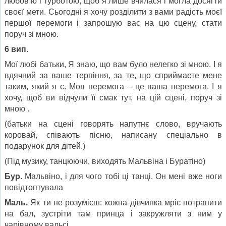
любов‘ю і турботою, щоб я лише вчилася і могла досягти
своєї мети. Сьогодні я хочу розділити з вами радість моєї
першої перемоги і запрошую вас на цю сцену, стати
поруч зі мною.
6 вип.
Мої любі батьки, Я знаю, що вам було нелегко зі мною. І я
вдячний за ваше терпіння, за те, що сприймаєте мене
таким, який я є. Моя перемога – це ваша перемога. І я
хочу, щоб ви відчули її смак тут, на цій сцені, поруч зі
мною .
(батьки на сцені говорять напутнє слово, вручають
коровай, співають пісню, написану спеціально в
подарунок для дітей.)
(Під музику, танцюючи, виходять Мальвіна і Буратіно)
Бур.
Мальвіно, і для чого тобі ці танці. Он мені вже ноги
повідтоптувала
Маль.
Як ти не розумієш: кожна дівчинка мріє потрапити
на бал, зустріти там принца і закружляти з ним у
чарівному вальсі.