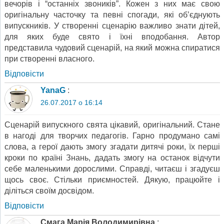
вечорів і “останніх звоників”. Кожен з них має свою
оригінальну часточку та певні спогади, які об’єднують
випускників. У створенні сценарію важливо знати дітей,
для яких буде свято і їхні вподобання. Автор
представила чудовий сценарій, на який можна спиратися
при створенні власного.
Відповіcти
YanaG
:
26.07.2017 о 16:14
Сценарій випускного свята цікавий, оригінальний. Стане
в нагоді для творчих педагогів. Гарно продумано самі
слова, а герої дають змогу згадати дитячі роки, їх перші
кроки по країні Знань, дадать змогу на останок відчути
себе маленькими дорослими. Справді, читаєш і згадуєш
щось своє. Стільки приємностей. Дякую, працюйте і
діліться своїм досвідом.
Відповіcти
Смага Марія Володимирівна
: