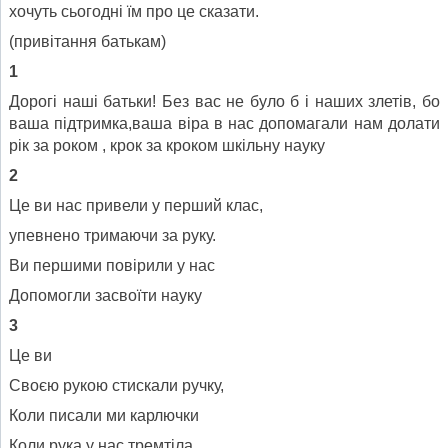
хочуть сьогодні їм про це сказати.
(привітання батькам)
1
Дорогі наші батьки! Без вас не було б і наших злетів, бо
ваша підтримка,ваша віра в нас допомагали нам долати
рік за роком , крок за кроком шкільну науку
2
Це ви нас привели у перший клас,
упевнено тримаючи за руку.
Ви першими повірили у нас
Допомогли засвоїти науку
3
Це ви
Своєю рукою стискали ручку,
Коли писали ми карлючки
Коли рука у нас тремтіла,