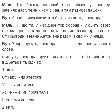
Маль.
Так, боюся, він злий, і за найменшу провину
зачиняє нас у темній комірчині, а там павуки і пацюки.
Бур.
А наші випускники теж бояться свого директора?
Маль.
Ні, що ти, у них директор хороший, любить своїх
вихованців і завжди говорить про них тільки гарні слова.
От і сьогодні Тетяна Антонівна разом із своїми учнями.
Бур.
Запрошуємо директора…………… до привітального
слова.
(виступ директора, вручення атестатів, квіти і привітання
від батьків та рідних)
1 вип.
От і вручили атестати,
Усі екзамени здали,
Усі книжки ми прочитали
І теореми довели
2 вип.