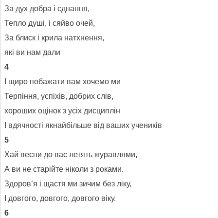
За дух добра і єднання,
Тепло душі, і сяйво очей,
За блиск і крила натхнення,
які ви нам дали
4
І щиро побажати вам хочемо ми
Терпіння, успіхів, добрих слів,
хороших оцінок з усіх дисциплін
І вдячності якнайбільше від ваших учеників
5
Хай весни до вас летять журавлями,
А ви не старійте ніколи з роками.
Здоров’я і щастя ми зичим без ліку,
І довгого, довгого, довгого віку.
6