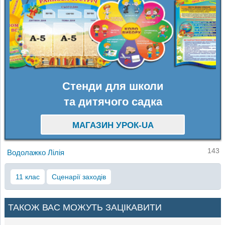
Стенди для школи
та дитячого садка
МАГАЗИН УРОК-UA
143
Водолажко Лілія
11 клас
Сценарії заходів
ТАКОЖ ВАС МОЖУТЬ ЗАЦІКАВИТИ