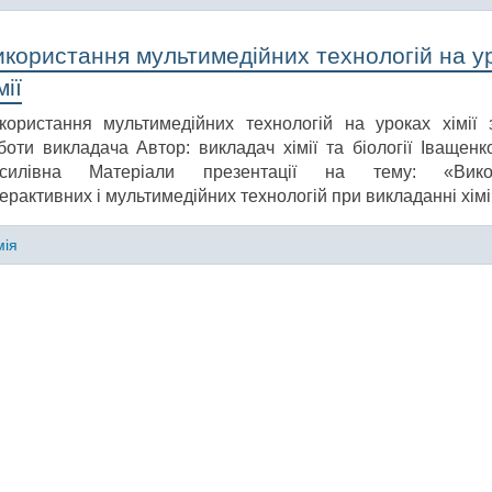
икористання мультимедійних технологій на у
мії
користання мультимедійних технологій на уроках хімії 
боти викладача Автор: викладач хімії та біології Іващенк
силівна Матеріали презентації на тему: «Вико
терактивних і мультимедійних технологій при викладанні хімі
мія