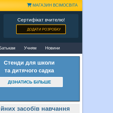
МАГАЗИН ВСІМОСВІТА
Сертифікат вчителю!
ДОДАТИ РОЗРОБКУ
Батькам
Учням
Новини
Стенди для школи
та дитячого садка
ДІЗНАТИСЬ БІЛЬШЕ
йних засобів навчання