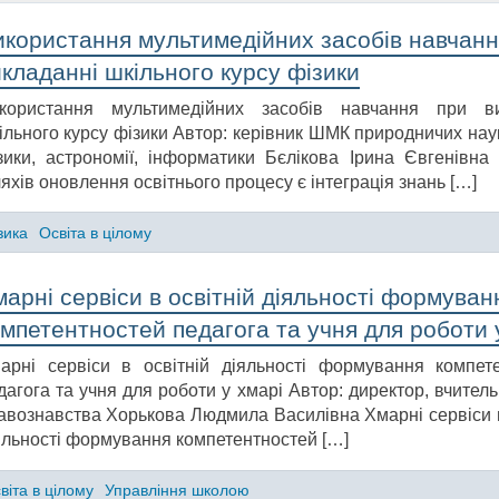
икористання мультимедійних засобів навчанн
кладанні шкільного курсу фізики
користання мультимедійних засобів навчання при ви
ільного курсу фізики Автор: керівник ШМК природничих наук
зики, астрономії, інформатики Бєлікова Ірина Євгенівна
яхів оновлення освітнього процесу є інтеграція знань […]
зика
Освіта в цілому
арні сервіси в освітній діяльності формуван
мпетентностей педагога та учня для роботи 
арні сервіси в освітній діяльності формування компет
дагога та учня для роботи у хмарі Автор: директор, вчитель 
авознавства Хорькова Людмила Василівна Хмарні сервіси в
яльності формування компетентностей […]
віта в цілому
Управління школою