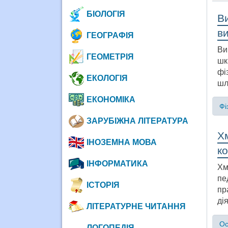
БІОЛОГІЯ
В
ви
ГЕОГРАФІЯ
Ви
ГЕОМЕТРІЯ
шк
фі
ЕКОЛОГІЯ
шл
ЕКОНОМІКА
Фі
ЗАРУБІЖНА ЛІТЕРАТУРА
Хм
ІНОЗЕМНА МОВА
ко
ІНФОРМАТИКА
Хм
пе
ІСТОРІЯ
пр
ді
ЛІТЕРАТУРНЕ ЧИТАННЯ
Ос
ЛОГОПЕДІЯ