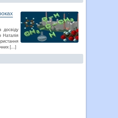
роках
з досвіду
о Наталія
ристання
чних […]