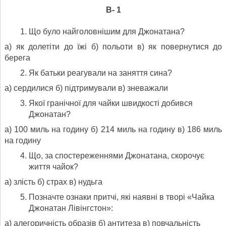
В- 1
Що було найголовнішим для Джонатана?
а) як долетіти до їжі б) польоти в) як повернутися до
берега
Як батьки реагували на заняття сина?
а) сердилися б) підтримували в) зневажали
Якої гранічної для чайки швидкості добився
Джонатан?
а) 100 миль на годину б) 214 миль на годину в) 186 миль
на годину
Що, за спостереженнями Джонатана, скорочує
життя чайок?
а) злість б) страх в) нудьга
Позначте ознаки притчі, які наявні в творі «Чайка
Джонатан Лівінгстон»:
а) алегоричність образів б) антитеза в) повчальність