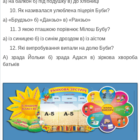
а) на балкон б) під подушку в) до хлібниці
Як називалася улюблена піцерія Буби?
а) «Брудзьо» б) «Данзьо» в) «Ранзьо»
З якою пташкою порівнює Мілош Бубу?
а) із синицею б) із синім дроздом в) із аїстом
Які випробування випали на долю Буби?
А) зрада Йольки б) зрада Адася в) зіркова хвороба
батьків