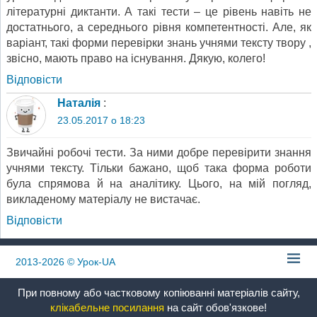
літературні диктанти. А такі тести – це рівень навіть не
достатнього, а середнього рівня компетентності. Але, як
варіант, такі форми перевірки знань учнями тексту твору ,
звісно, мають право на існування. Дякую, колего!
Відповіcти
Наталія
:
23.05.2017 о 18:23
Звичайні робочі тести. За ними добре перевірити знання
учнями тексту. Тільки бажано, щоб така форма роботи
була спрямова й на аналітику. Цього, на мій погляд,
викладеному матеріалу не вистачає.
Відповіcти
2013-2026
© Урок-UA
При повному або частковому копіюванні матеріалів сайту,
клікабельне посилання
на сайт обов'язкове!