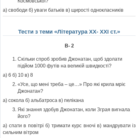
Космовської?
а) свободи б) уваги батьків в) щирості однокласників
Тести з теми «Література XX- XXI ст.»
В- 2
Скільки спроб зробив Джонатан, щоб здолати
підйом 1000 футів на великій швидкості?
а) 6 б) 10 в) 8
«Усе, що мені треба – це…» Про які крила мріє
Джонатан?
а) сокола б) альбатроса в) пелікана
Які знання здобув Джонатан, коли Зграя вигнала
його?
а) спати в повітрі б) тримати курс вночі в) мандрувати із
сильним вітром