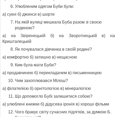
Улюбленим одягом Буби були:
а) сукні б) джинси в) шорти
На якій вулиці мешкала Буба разом зі своєю
родиною?
а) на Звіренецькій б) на Зворотнецькій в) на
Кришталецькій
Як почувалася дівчинка в своїй родині?
а) комфортно б) затишно в) нещасною
Ким була мати Буби?
а) продавчинею б) перекладачем в) письменницею
Чим захоплювався Мілош?
а) філателією б) орнітологією в) мінералогією
Що допомогло Бубі залишитися собою?
а) улюблені книжки б) дідусева іронія в) хороші фільми
Чого бракує світу сучасних підлітків, за думкою Б.