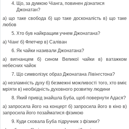
Що, за думкою Чіанга, повинен дізнатися
Джонатан?
а) що таке свобода б) що таке досконалість в) що таке
любов
Хто був найкращим учнем Джонатана?
а) Чіанг б) Флетчер в) Саліван
Як чайки називали Джонатана?
а) вигнанцем б) сином Великої чайки в) ватажком
небесних чайок
Що символізує образ Джонатана Лівінгстона?
а) незламність духу б) безмежні можливості того, хто вміє
мріяти в) необхідність духовного розвитку людини
Який привід знайшла Буба, щоб повернути Адася?
а) запросила його на концерт б) запросила його в кіно в)
запросила його позайматися фізикою
Куди сховала Буба підручник з фізики?