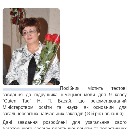
Посібник містить тестові
завдання до підручника німецької мови для 9 класу
“Guten Tag” Н. П. Басай, що рекомендований
Міністерством освіти та науки як основний для
загальноосвітніх навчальних закладів ( 8-й рік навчання).
Дані завдання розроблені для узагальння свого
багаторічного досвіду практичної роботи та теоретичних