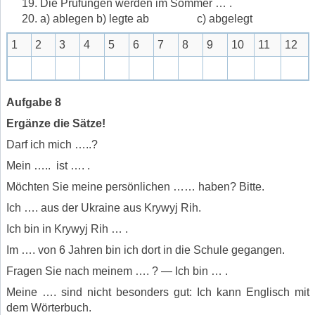
Die Prüfungen werden im Sommer … .
a) ablegen b) legte ab c) abgelegt
1
2
3
4
5
6
7
8
9
10
11
12
Aufgabe 8
Ergänze die Sätze!
Darf ich mich …..?
Mein ….. ist …. .
Möchten Sie meine persönlichen …… haben? Bitte.
Ich …. aus der Ukraine aus Krywyj Rih.
Ich bin in Krywyj Rih … .
Im …. von 6 Jahren bin ich dort in die Schule gegangen.
Fragen Sie nach meinem …. ? — Ich bin … .
Meine …. sind nicht besonders gut: Ich kann Englisch mit
dem Wörterbuch.