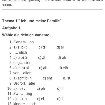
знань.
Thema 1 ” Ich und meine Familie”
Aufgabe 1
Wähle die richtige Variante.
Genera…on
a) zi b) ti c) tzi d) si
…. nlich
a) e b) ä c) äh d) eh
beg….stern
a) ei b) ai c) ah d) eih
vor… ellen
a) scht b) h c) sht d) st
Urgroß…ater
a) f b) v c) ph d) ff
Zwi……ing
a) l b) lh c) el d) ll
kinderr……ch