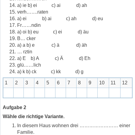
a) ie b) ei c) ai d) ah
verh…….raten
a) ei b) ai c) ah d) eu
Fr……ndin
a) oi b) eu c) ei d) äu
B… cker
a) a b) e c) ä d) äh
… rztin
a) E b) A c) Ä d) Eh
glü……lich
a) k b) ck c) kk d) g
1
2
3
4
5
6
7
8
9
10
11
12
Aufgabe 2
Wähle die richtige Variante.
In diesem Haus wohnen drei …………………… einer
Familie.