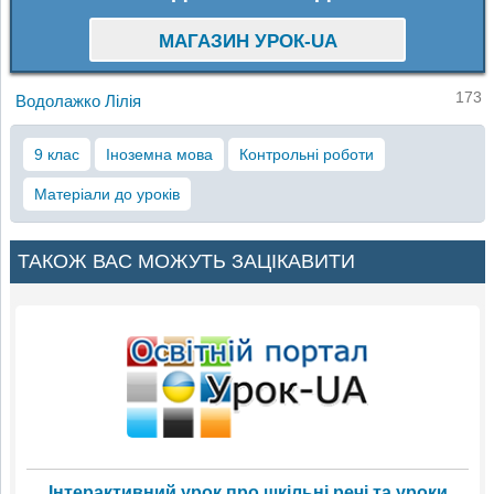
МАГАЗИН УРОК-UA
173
Водолажко Лілія
9 клас
Іноземна мова
Контрольні роботи
Матеріали до уроків
ТАКОЖ ВАС МОЖУТЬ ЗАЦІКАВИТИ
Інтерактивний урок про шкільні речі та уроки