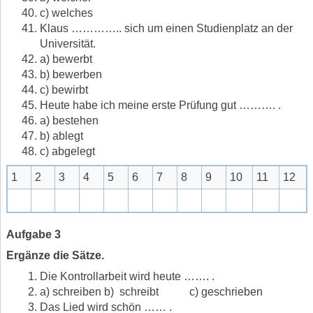
c) welches
Klaus ………….. sich um einen Studienplatz an der
Universität.
a) bewerbt
b) bewerben
c) bewirbt
Heute habe ich meine erste Prüfung gut ………. .
a) bestehen
b) ablegt
c) abgelegt
1
2
3
4
5
6
7
8
9
10
11
12
Aufgabe 3
Ergänze die Sätze.
Die Kontrollarbeit wird heute ……. .
a) schreiben b) schreibt c) geschrieben
Das Lied wird schön …… .