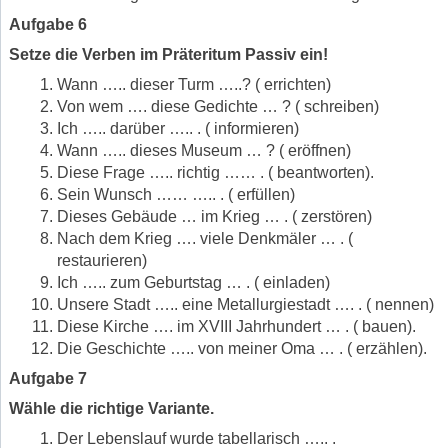
Aufgabe 6
Setze die Verben im Präteritum Passiv ein!
Wann ….. dieser Turm …..? ( errichten)
Von wem …. diese Gedichte … ? ( schreiben)
Ich ….. darüber ….. . ( informieren)
Wann ….. dieses Museum … ? ( eröffnen)
Diese Frage ….. richtig …… . ( beantworten).
Sein Wunsch …… ….. . ( erfüllen)
Dieses Gebäude … im Krieg … . ( zerstören)
Nach dem Krieg …. viele Denkmäler … . (
restaurieren)
Ich ….. zum Geburtstag … . ( einladen)
Unsere Stadt ….. eine Metallurgiestadt …. . ( nennen)
Diese Kirche …. im XVIII Jahrhundert … . ( bauen).
Die Geschichte ….. von meiner Oma … . ( erzählen).
Aufgabe 7
Wähle die richtige Variante.
Der Lebenslauf wurde tabellarisch ….. .