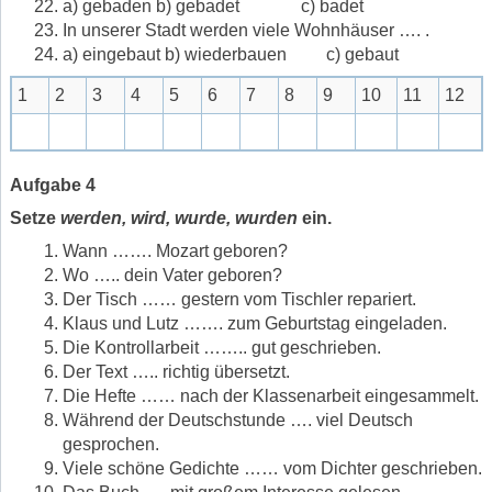
a) gebaden b) gebadet c) badet
In unserer Stadt werden viele Wohnhäuser …. .
a) eingebaut b) wiederbauen c) gebaut
1
2
3
4
5
6
7
8
9
10
11
12
Aufgabe 4
Setze
werden, wird, wurde, wurden
ein.
Wann ……. Mozart geboren?
Wo ….. dein Vater geboren?
Der Tisch …… gestern vom Tischler repariert.
Klaus und Lutz ……. zum Geburtstag eingeladen.
Die Kontrollarbeit …….. gut geschrieben.
Der Text ….. richtig übersetzt.
Die Hefte …… nach der Klassenarbeit eingesammelt.
Während der Deutschstunde …. viel Deutsch
gesprochen.
Viele schöne Gedichte …… vom Dichter geschrieben.