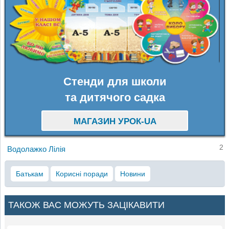
Стенди для школи
та дитячого садка
МАГАЗИН УРОК-UA
2
Водолажко Лілія
Батькам
Корисні поради
Новини
ТАКОЖ ВАС МОЖУТЬ ЗАЦІКАВИТИ