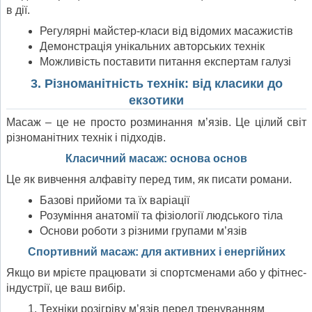
в дії.
Регулярні майстер-класи від відомих масажистів
Демонстрація унікальних авторських технік
Можливість поставити питання експертам галузі
3. Різноманітність технік: від класики до
екзотики
Масаж – це не просто розминання м’язів. Це цілий світ
різноманітних технік і підходів.
Класичний масаж: основа основ
Це як вивчення алфавіту перед тим, як писати романи.
Базові прийоми та їх варіації
Розуміння анатомії та фізіології людського тіла
Основи роботи з різними групами м’язів
Спортивний масаж: для активних і енергійних
Якщо ви мрієте працювати зі спортсменами або у фітнес-
індустрії, це ваш вибір.
Техніки розігріву м’язів перед тренуванням