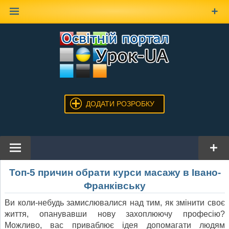
Наверх
ДОДАТИ РОЗРОБКУ
Топ-5 причин обрати курси масажу в Івано-
Франківську
Ви коли-небудь замислювалися над тим, як змінити своє
життя, опанувавши нову захоплюючу професію?
Можливо, вас приваблює ідея допомагати людям