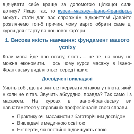
відчувати себе краще за допомогою цілющої сили
дотику? Якщо так, то
курси масажу Івано-Франківськ
можуть стати для вас справжнім відкриттям! Давайте
розглянемо топ-5 причин, чому варто обрати саме ці
курси для старту вашої нової кар’єри.
1. Висока якість навчання: фундамент вашого
успіху
Коли мова йде про освіту, якість – це те, на чому не
можна економити. І ось чому курси масажу в Івано-
Франківську виділяються серед інших:
Досвідчені викладачі
Уявіть собі, що ви вчитеся керувати літаком у пілота, який
ніколи не літав. Звучить абсурдно, правда? Так само і з
масажем. На курсах в Івано-Франківську ви
навчатиметеся у справжніх професіоналів своєї справи.
Практикуючі масажисти з багаторічним досвідом
Викладачі з медичною освітою
Експерти, які постійно підвищують свою