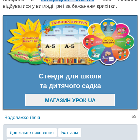
відбуватися у вигляді гри і за бажанням крихітки.
Стенди для школи
та дитячого садка
МАГАЗИН УРОК-UA
69
Водолажко Лілія
Дошкільне виховання
Батькам