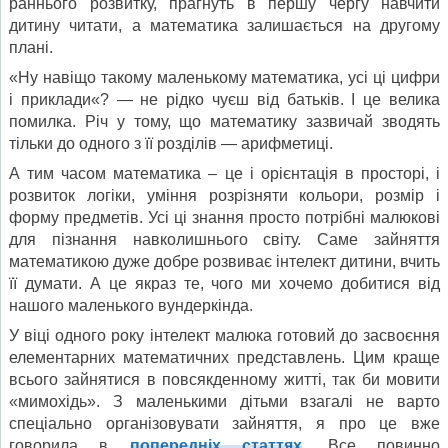
раннього розвитку, прагнуть в першу чергу навчити
дитину читати, а математика залишається на другому
плані.
«Ну навіщо такому маленькому математика, усі ці цифри
і приклади«? — не рідко чуєш від батьків. І це велика
помилка. Річ у тому, що математику зазвичай зводять
тільки до одного з її розділів — арифметиці.
А тим часом математика – це і орієнтація в просторі, і
розвиток логіки, уміння розрізняти кольори, розмір і
форму предметів. Усі ці знання просто потрібні малюкові
для пізнання навколишнього світу. Саме зайняття
математикою дуже добре розвиває інтелект дитини, вчить
її думати. А це якраз те, чого ми хочемо добитися від
нашого маленького вундеркінда.
У віці одного року інтелект малюка готовий до засвоєння
елементарних математичних представлень. Цим краще
всього зайнятися в повсякденному житті, так би мовити
«мимохідь». З маленькими дітьми взагалі не варто
спеціально організовувати зайняття, я про це вже
говорила в
попередніх статтях
. Все повинно