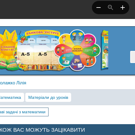
олажко Лілія
атематика
Матеріали до уроків
аві задачі з математики
КОЖ ВАС МОЖУТЬ ЗАЦІКАВИТИ