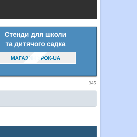
Стенди для школи
та дитячого садка
МАГАЗИН УРОК-UA
345