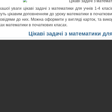
ашої уваги цікаві задачі з математики для учнів 1-4 класі
нуть цікавим доповненням до уроку математики в початкових
повідями до них. Можна оформити у вигляді карток, та вик
ках математики в початкових класах.
Цікаві задачі з математики для