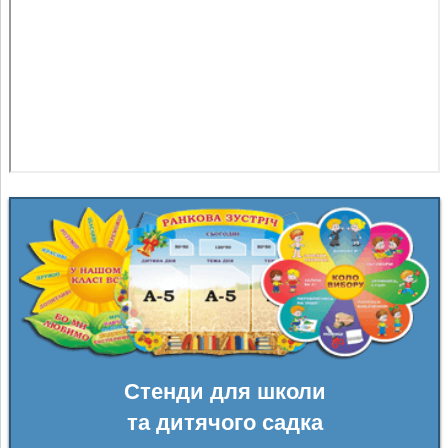
Стенди для школи
та дитячого садка