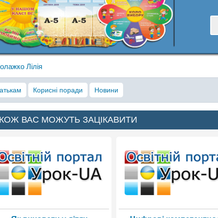
олажко Лілія
атькам
Корисні поради
Новини
КОЖ ВАС МОЖУТЬ ЗАЦІКАВИТИ