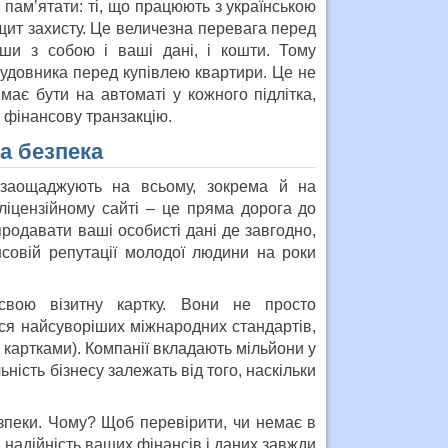
пам’ятати: ті, що працюють з українською
щит захисту. Це величезна перевага перед
ши з собою і ваші дані, і кошти. Тому
абудовника перед купівлею квартири. Це не
має бути на автоматі у кожного підлітка,
ь фінансову транзакцію.
а безпека
 заощаджують на всьому, зокрема й на
еліцензійному сайті – це пряма дорога до
продавати ваші особисті дані де завгодно,
совій репутації молодої людини на роки
свою візитну картку. Вони не просто
ся найсуворіших міжнародних стандартів,
 картками). Компанії вкладають мільйони у
ність бізнесу залежать від того, наскільки
зпеки. Чому? Щоб перевірити, чи немає в
: надійність ваших фінансів і даних завжди