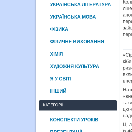
Кол
УКРАЇНСЬКА ЛІТЕРАТУРА
ліце
ано
УКРАЇНСЬКА МОВА
пер
зай
ФІЗИКА
перш
ФІЗИЧНЕ ВИХОВАННЯ
ХІМІЯ
«Сі
кіб
ХУДОЖНЯ КУЛЬТУРА
ризи
вкл
Я У СВІТІ
впе
Нат
ІНШИЙ
«ви
таки
КАТЕГОРІЇ
цю «
наді
КОНСПЕКТИ УРОКІВ
Ці 
їхні