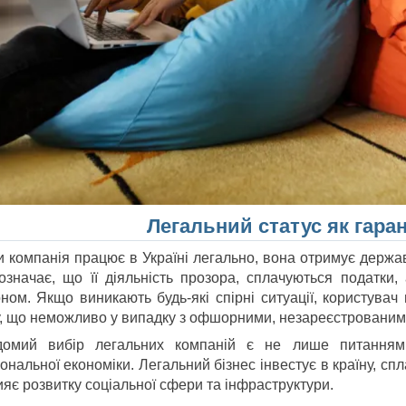
Легальний статус як гаран
и компанія працює в Україні легально, вона отримує держав
означає, що її діяльність прозора, сплачуються податки
оном. Якщо виникають будь-які спірні ситуації, користува
у, що неможливо у випадку з офшорними, незареєстровани
домий вибір легальних компаній є не лише питанням 
ональної економіки. Легальний бізнес інвестує в країну, сп
ияє розвитку соціальної сфери та інфраструктури.