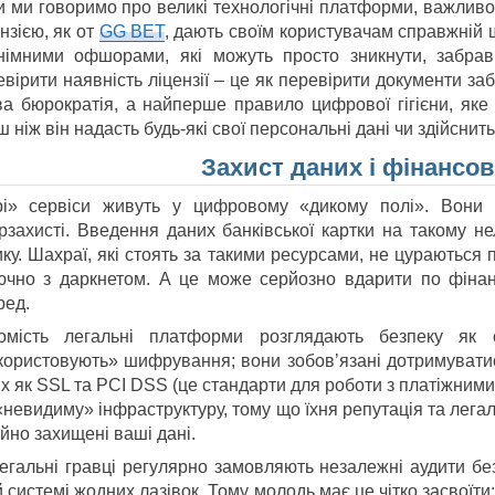
и ми говоримо про великі технологічні платформи, важливо 
нзією, як от
GG BET
, дають своїм користувачам справжній 
німними офшорами, які можуть просто зникнути, забрав
евірити наявність ліцензії – це як перевірити документи з
ва бюрократія, а найперше правило цифрової гігієни, яке 
 ніж він надасть будь-які свої персональні дані чи здійснит
Захист даних і фінансов
рі» сервіси живуть у цифровому «дикому полі». Вони
ерзахисті. Введення даних банківської картки на такому н
ку. Шахраї, які стоять за такими ресурсами, не цураються 
ючно з даркнетом. А це може серйозно вдарити по фінан
ред.
омість легальні платформи розглядають безпеку як 
користовують» шифрування; вони зобов’язані дотримувати
х як SSL та PCI DSS (це стандарти для роботи з платіжними
невидиму» інфраструктуру, тому що їхня репутація та легаль
йно захищені ваші дані.
легальні гравці регулярно замовляють незалежні аудити бе
й системі жодних лазівок. Тому молодь має це чітко засвоїти