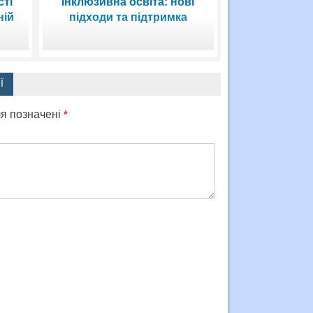
ті
Інклюзивна освіта: нові
ній
підходи та підтримка
Ї
ля позначені
*