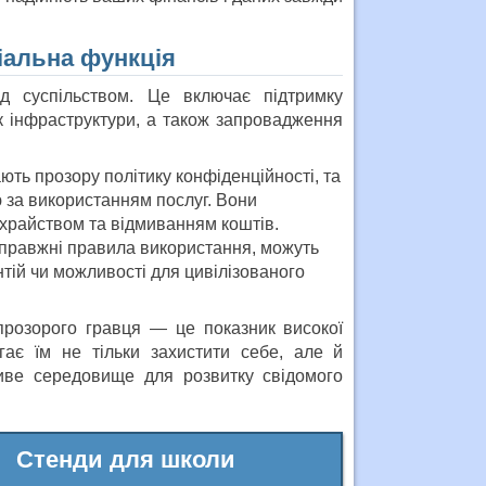
іальна функція
ед суспільством. Це включає підтримку
ок інфраструктури, а також запровадження
ють прозору політику конфіденційності, та
 за використанням послуг. Вони
храйством та відмиванням коштів.
справжні правила використання, можуть
тій чи можливості для цивілізованого
 прозорого гравця — це показник високої
ає їм не тільки захистити себе, але й
ливе середовище для розвитку свідомого
Стенди для школи