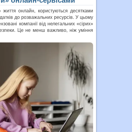
ми» онлайн-сервісами
о життя онлайн, користуються десятками
одатків до розважальних ресурсів. У цьому
нзовані компанії від нелегальних «сірих»
безпеки. Це не менш важливо, ніж уміння