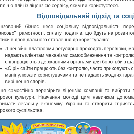
пліч-о-пліч із ліцензією сервісу, яким ви користуєтеся.
Відповідальний підхід та соц
ензований бізнес несе соціальну відповідальність пер
ансової грамотності, сплату податків, що йдуть на розвит
тики відповідального ставлення до користувачів:
Ліцензійні платформи регулярно проходять перевірки, ма
надають клієнтам механізми самообмеження та контролю
співпрацюють з державними органами для боротьби з ша
«Сірі» сайти працюють без контролю, часто приховують 
маніпулювати користувачами та не надають жодних гаран
вирішення спорів.
ння самостійно перевірити ліцензію компанії та вибрати
рової культури. Навчання молоді цим навичкам допомаг
тримати легальну економіку України та створити сприят
рового суспільства.