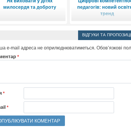
Як виховати у дітях
Цифрові компетентнос
милосердя та доброту
педагогів: новий освіт
тренд
ВІДГУКИ ТА ПРОПОЗИЦІ
ша e-mail адреса не оприлюднюватиметься.
Обов’язкові по
ментар
*
'я
*
ail
*