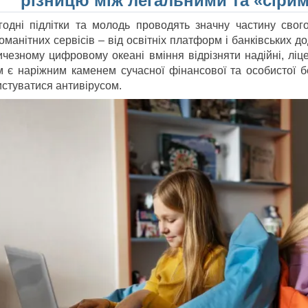
різницю між легальними та «сіри
годні підлітки та молодь проводять значну частину свог
оманітних сервісів – від освітніх платформ і банківських д
ичезному цифровому океані вміння відрізняти надійні, ліце
м є наріжним каменем сучасної фінансової та особистої 
истуватися антивірусом.