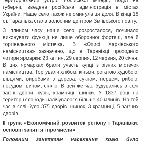
територіальний устрій Російської імперії, поділ на
губернії, введена російська адміністрація в містах
України. Наше село також не оминула ця доля. В кінці 18
ст. Таранівка стала волосним центром Зміївського повіту.
З плином часу наше село розросталося, починало
виконувати функції не лише оборонної фортеці, але й
торгівельного містечка. В «Описі Харківського
намісництва» зазначено, що в Таранівці проходило
чотири ярмарки: 23 квітня, 29 серпня, 12 червня, 20 січня.
В цих ярмарках брали участь купці з різних містечок
намісництва. Торгували хлібом, кіньми, рогатою худобою,
вівцями, виробами з дерева, сукном, перцем, рибою,
посудом, вином, сіллю. В цей же час будувались в селі
заїзні двори, кузні, крамниці, шинки. У 1837 році на
території слободи налічувалося більше 40 млинів. На той
час в селі було 375 дворів, шинок, 3 крамниці, 5 заїзних
дворів.
ІІ група «Економічний розвиток регіону і Таранівки:
основні заняття і промисли»
Головним заняттям населення краю було