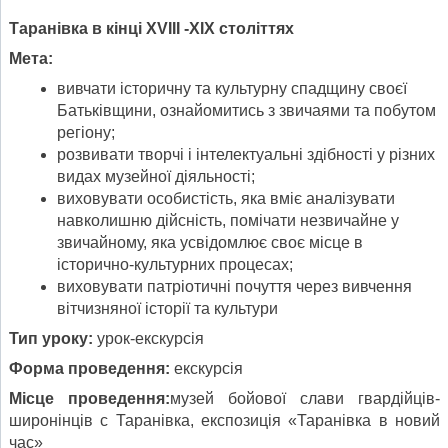
Таранівка в кінці Х
V
ІІІ -ХІХ століттях
Мета:
вивчати історичну та культурну спадщину своєї
Батьківщини, ознайомитись з звичаями та побутом
регіону;
розвивати творчі і інтелектуальні здібності у різних
видах музейної діяльності;
виховувати особистість, яка вміє аналізувати
навколишню дійсність, помічати незвичайне у
звичайному, яка усвідомлює своє місце в
історично-культурних процесах;
виховувати патріотичні почуття через вивчення
вітчизняної історії та культури
Тип уроку:
урок-екскурсія
Форма проведення:
екскурсія
Місце проведення:
музей бойової слави гвардійців-
широнінців с Таранівка, експозиція «Таранівка в новий
час»