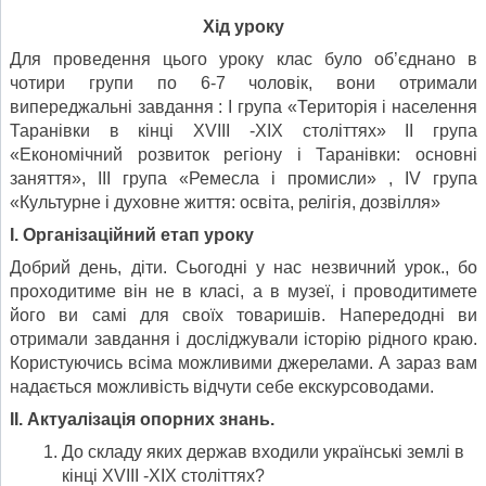
Хід уроку
Для проведення цього уроку клас було об’єднано в
чотири групи по 6-7 чоловік, вони отримали
випереджальні завдання : І група «Територія і населення
Таранівки в кінці ХVІІІ -ХІХ століттях» ІІ група
«Економічний розвиток регіону і Таранівки: основні
заняття», ІІІ група «Ремесла і промисли» , ІV група
«Культурне і духовне життя: освіта, релігія, дозвілля»
І. Організаційний етап уроку
Добрий день, діти. Сьогодні у нас незвичний урок., бо
проходитиме він не в класі, а в музеї, і проводитимете
його ви самі для своїх товаришів. Напередодні ви
отримали завдання і досліджували історію рідного краю.
Користуючись всіма можливими джерелами. А зараз вам
надається можливість відчути себе екскурсоводами.
ІІ. Актуалізація опорних знань.
До складу яких держав входили українські землі в
кінці ХVІІІ -ХІХ століттях?