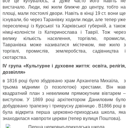
все це купувалось, а дуже часто його навіть не
вистачало. Люди, які жили ближче до центру, тобто на
площі, мали постоялі двори. Навіть в кінці 19 ст. вони ще
існували, бо через Таранівку ходили люди, але тепер уже
переселенці із Курської та Харківської губерній, а також
німці-колоністи із Катеринослава і Таврії. Тож через
велику кількість населення, торгівлю, промисли,
Тавранівка може називатися містечком, яке жило з
торгівлі, промислів, землеробства, садівництва і
скотарства.
І
V
група «Культурне і духовне життя: освіта, релігія,
дозвілля»
в 1816 році було збудовано храм Архангела Михаїла, з
трьома мідними (з позолотою) хрестами. Він мав
квадратний план з невеликим прямокутним вівтарем –
виступом. У 1869 році архітектором Даниловим було
добудовано трапезну і триярусну дзвіницю . В1866 році в
була відкрита перша церковно-приходська школа, яка
знаходилася навпроти церкви (тепер вулиця Поштова).