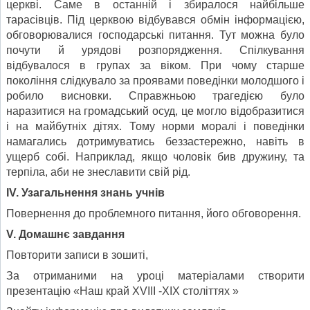
церкві. Саме в останній і збиралося найбільше
тарасівців. Під церквою відбувався обмін інформацією,
обговорювалися господарські питання. Тут можна було
почути й урядові розпорядження. Спілкування
відбувалося в групах за віком. При чому старше
покоління слідкувало за проявами поведінки молодшого і
робило висновки. Справжньою трагедією було
наразитися на громадський осуд, це могло відобразитися
і на майбутніх дітях. Тому норми моралі і поведінки
намагались дотримуватись беззастережно, навіть в
ущерб собі. Наприклад, якщо чоловік бив дружину, та
терпіла, аби не знеславити свій рід.
І
V
. Узагальнення знань учнів
Повернення до проблемного питання, його обговорення.
V
. Домашнє завдання
Повторити записи в зошиті,
За отриманими на уроці матеріалами створити
презентацію «Наш край ХVІІІ -ХІХ століттях »