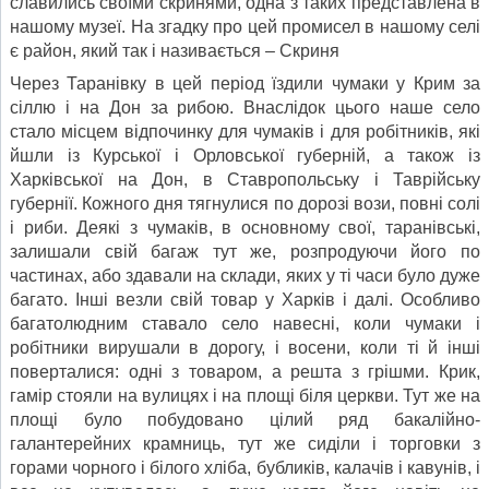
славились своїми скринями, одна з таких представлена в
нашому музеї. На згадку про цей промисел в нашому селі
є район, який так і називається – Скриня
Через Таранівку в цей період їздили чумаки у Крим за
сіллю і на Дон за рибою. Внаслідок цього наше село
стало місцем відпочинку для чумаків і для робітників, які
йшли із Курської і Орловської губерній, а також із
Харківської на Дон, в Ставропольську і Таврійську
губернії. Кожного дня тягнулися по дорозі вози, повні солі
і риби. Деякі з чумаків, в основному свої, таранівські,
залишали свій багаж тут же, розпродуючи його по
частинах, або здавали на склади, яких у ті часи було дуже
багато. Інші везли свій товар у Харків і далі. Особливо
багатолюдним ставало село навесні, коли чумаки і
робітники вирушали в дорогу, і восени, коли ті й інші
поверталися: одні з товаром, а решта з грішми. Крик,
гамір стояли на вулицях і на площі біля церкви. Тут же на
площі було побудовано цілий ряд бакалійно-
галантерейних крамниць, тут же сиділи і торговки з
горами чорного і білого хліба, бубликів, калачів і кавунів, і