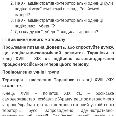
На які адміністративно-територіальні одиниці були
поділені українські землі в складі Російської
імперії?
На які адміністративно-територіальні одиниці
поділялися губернії?
До складу якої губернії входила Таранівка?
ІІІ. Вивчення нового матеріалу
Проблемне питання. Доведіть, або спростуйте думку,
що соціально-економічний розвиток Таранівки в
кінці Х
V
ІІІ – ХІХ ст. відбиває загальнодержавні
процеси Російської імперії цього періоду.
Повідомлення учнів І групи
Територія і населення Таранівки в кінці Х
V
ІІІ -ХІХ
століттях
Кінець XVIII – початок ХІХ ст.. – російське
самодержавство позбавляє Україну решток автономного
устрою Україна втратила полково-сотенний устрій своєї
території, було запроваджено адміністративно-