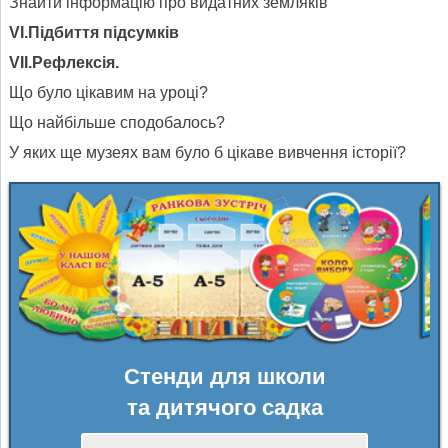
Знайти інформацію про видатних земляків
V
І.Підбиття підсумків
V
ІІ.Рефлексія.
Що було цікавим на уроці?
Що найбільше сподобалось?
У яких ще музеях вам було б цікаве вивчення історії?
Стенди для школи
та дитячого садка