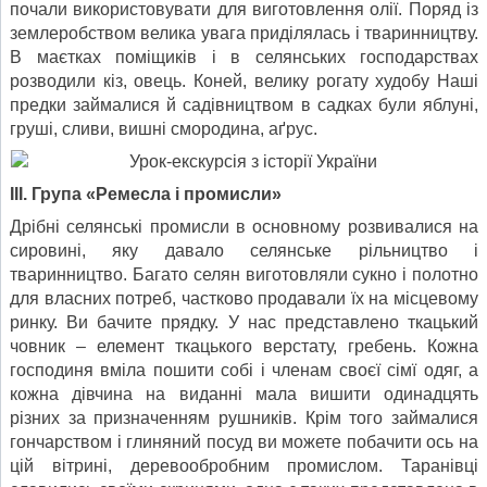
почали використовувати для виготовлення олії. Поряд із
землеробством велика увага приділялась і тваринництву.
В маєтках поміщиків і в селянських господарствах
розводили кіз, овець. Коней, велику рогату худобу Наші
предки займалися й садівництвом в садках були яблуні,
груші, сливи, вишні смородина, аґрус.
ІІІ. Група «Ремесла і промисли»
Дрібні селянські промисли в основному розвивалися на
сировині, яку давало селянське рільництво і
тваринництво. Багато селян виготовляли сукно і полотно
для власних потреб, частково продавали їх на місцевому
ринку. Ви бачите прядку. У нас представлено ткацький
човник – елемент ткацького верстату, гребень. Кожна
господиня вміла пошити собі і членам своєї сімї одяг, а
кожна дівчина на виданні мала вишити одинадцять
різних за призначенням рушників. Крім того займалися
гончарством і глиняний посуд ви можете побачити ось на
цій вітрині, деревообробним промислом. Таранівці