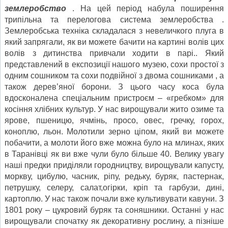
землеробство
. На цей період набула поширення
трипільна та перелогова система землеробства .
Землеробська техніка складалася з невеличкого плуга в
який запрягали, як ви можете бачити на картині волів цих
волів з дитинства привчали ходити в парі.. Який
представлений в експозиції нашого музею, сохи простої з
одним сошником та сохи подвійної з двома сошниками , а
також дерев’яної борони. З цього часу коса була
вдосконалена спеціальним пристроєм – «гребком» для
косіння хлібних культур. У нас вирощували жито озиме та
ярове, пшеницю, ячмінь, просо, овес, гречку, горох,
коноплю, льон. Молотили зерно ціпом, який ви можете
побачити, а молоти його вже можна було на млинах, яких
в Таранівці як ви вже чули було більше 40. Велику увагу
наші предки приділяли городництву, вирощували капусту,
моркву, цибулю, часник, ріпу, редьку, буряк, пастернак,
петрушку, селеру, салат,огірки, кріп та гарбузи, дині,
картоплю. У нас також почали вже культивувати кавуни. З
1801 року – цукровий буряк та соняшники. Останні у нас
вирощували спочатку як декоративну рослину, а пізніше