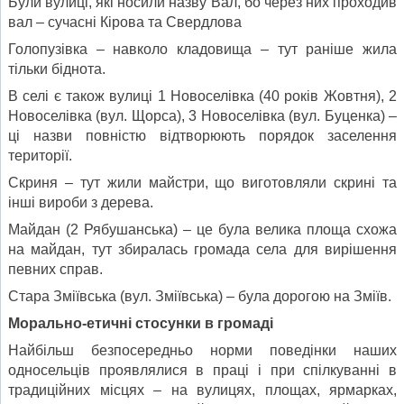
Були вулиці, які носили назву Вал, бо через них проходив
вал – сучасні Кірова та Свердлова
Голопузівка – навколо кладовища – тут раніше жила
тільки біднота.
В селі є також вулиці 1 Новоселівка (40 років Жовтня), 2
Новоселівка (вул. Щорса), 3 Новоселівка (вул. Буценка) –
ці назви повністю відтворюють порядок заселення
території.
Скриня – тут жили майстри, що виготовляли скрині та
інші вироби з дерева.
Майдан (2 Рябушанська) – це була велика площа схожа
на майдан, тут збиралась громада села для вирішення
певних справ.
Стара Зміївська (вул. Зміївська) – була дорогою на Зміїв.
Морально-етичні стосунки в громаді
Найбільш безпосередньо норми поведінки наших
односельців проявлялися в праці і при спілкуванні в
традиційних місцях – на вулицях, площах, ярмарках,