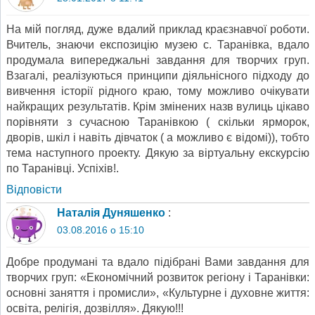
На мій погляд, дуже вдалий приклад краєзнавчої роботи.
Вчитель, знаючи експозицію музею с. Таранівка, вдало
продумала випереджальні завдання для творчих груп.
Взагалі, реалізуються принципи діяльнісного підходу до
вивчення історії рідного краю, тому можливо очікувати
найкращих результатів. Крім змінених назв вулиць цікаво
порівняти з сучасною Таранівкою ( скільки ярморок,
дворів, шкіл і навіть дівчаток ( а можливо є відомі)), тобто
тема наступного проекту. Дякую за віртуальну екскурсію
по Таранівці. Успіхів!.
Відповіcти
Наталія Дуняшенко
:
03.08.2016 о 15:10
Добре продумані та вдало підібрані Вами завдання для
творчих груп: «Економічний розвиток регіону і Таранівки:
основні заняття і промисли», «Культурне і духовне життя:
освіта, релігія, дозвілля». Дякую!!!