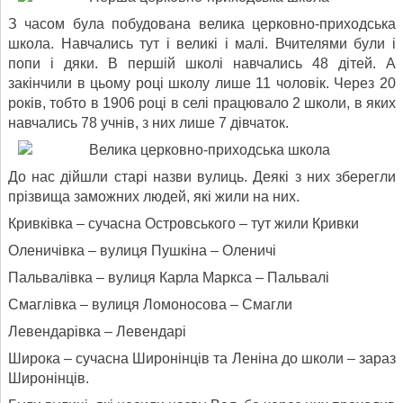
З часом була побудована велика церковно-приходська
школа. Навчались тут і великі і малі. Вчителями були і
попи і дяки. В першій школі навчались 48 дітей. А
закінчили в цьому році школу лише 11 чоловік. Через 20
років, тобто в 1906 році в селі працювало 2 школи, в яких
навчались 78 учнів, з них лише 7 дівчаток.
До нас дійшли старі назви вулиць. Деякі з них зберегли
прізвища заможних людей, які жили на них.
Кривківка – сучасна Островського – тут жили Кривки
Оленичівка – вулиця Пушкіна – Оленичі
Пальвалівка – вулиця Карла Маркса – Пальвалі
Смаглівка – вулиця Ломоносова – Смагли
Левендарівка – Левендарі
Широка – сучасна Широнінців та Леніна до школи – зараз
Широнінців.