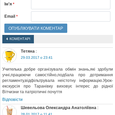
Ім'я
*
Email
*
4 КОМЕНТАРІ
Тетяна
:
29.03.2017 о 23:41
Учителька добре організувала обмін знань,які здобули
учні,працюючи самостійно,подбала про дотримання
регламенту,відфільтрувала неістотну інформацію.Урок-
екскурсія про Таранівку виховує інтерес до рідної
Вітчизни та патріотичні почуття
Відповіcти
Шевельова Олександра Анатоліївна
:
28.01.2017 о 11:41