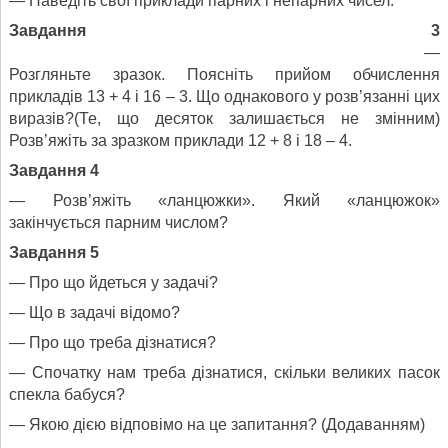
— Наведіть свої приклади парних і непарних чисел.
Завдання 3
—
Розгляньте зразок. Поясніть прийом обчислення
прикладів 13 + 4 і 16 – 3. Що однакового у розв’язанні цих
виразів?(Те, що десяток залишається не змінним)
Розв’яжіть за зразком приклади 12 + 8 і 18 – 4.
Завдання 4
— Розв’яжіть «ланцюжки». Який «ланцюжок»
закінчується парним числом?
Завдання 5
— Про що йдеться у задачі?
— Що в задачі відомо?
— Про що треба дізнатися?
— Спочатку нам треба дізнатися, скільки великих пасок
спекла бабуся?
— Якою дією відповімо на це запитання? (Додаванням)