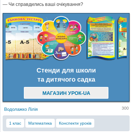
— Чи справдились ваші очікування?
Стенди для школи
та дитячого садка
МАГАЗИН УРОК-UA
300
Водолажко Лілія
1 клас
Математика
Конспекти уроків