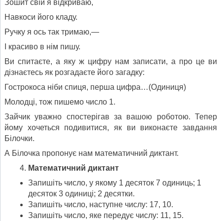
Зошит свій я відкриваю,
Навкоси його кладу.
Ручку я ось так тримаю,—
І красиво в нім пишу.
Ви спитаєте, а яку ж цифру нам записати, а про це ви
дізнаєтесь як розгадаєте його загадку:
Гострокоса ніби спиця, перша цифра…(Одиниця)
Молодці, тож пишемо число 1.
Зайчик уважно спостерігав за вашою роботою. Тепер
йому хочеться подивитися, як ви виконаєте завдання
Білочки.
А Білочка пропонує нам математичний диктант.
Математичний диктант
Запишіть число, у якому 1 десяток 7 одиниць; 1
десяток 3 одиниці; 2 десятки.
Запишіть число, наступне числу: 17, 10.
Запишіть число, яке передує числу: 11, 15.