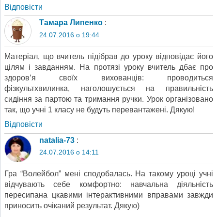
Відповіcти
Тамара Липенко
:
24.07.2016 о 19:44
Матеріал, що вчитель підібрав до уроку відповідає його
цілям і завданням. На протязі уроку вчитель дбає про
здоров’я своїх вихованців: проводиться
фізкультхвилинка, наголошується на правильність
сидіння за партою та тримання ручки. Урок організовано
так, що учні 1 класу не будуть перевантажені. Дякую!
Відповіcти
natalia-73
:
24.07.2016 о 14:11
Гра “Волейбол” мені сподобалась. На такому уроці учні
відчувають себе комфортно: навчальна діяльність
пересипана цкавими інтерактивними вправами завжди
приносить очіканий результат. Дякую)