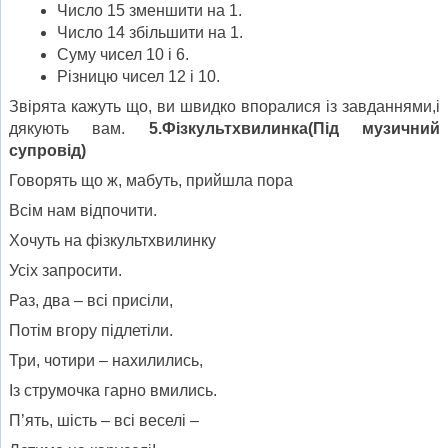
Число 15 зменшити на 1.
Число 14 збільшити на 1.
Суму чисел 10 і 6.
Різницю чисел 12 і 10.
Звірята кажуть що, ви швидко впоралися із завданнями,і
дякують вам.
5.Фізкультхвилинка(Під музичний
супровід)
Говорять що ж, мабуть, прийшла пора
Всім нам відпочити.
Хочуть на фізкультхвилинку
Усіх запросити.
Раз, два – всі присіли,
Потім вгору підлетіли.
Три, чотири – нахилились,
Із струмочка гарно вмились.
П’ять, шість – всі веселі –