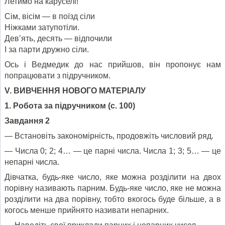
Летимо на каруселі!
Сім, вісім — в поїзд сіли
Ніжками затупотіли.
Дев’ять, десять — відпочили
І за парти дружно сіли.
Ось і Ведмедик до нас прийшов, він пропонує нам
попрацювати з підручником.
V. ВИВЧЕННЯ НОВОГО МАТЕРІАЛУ
1. Робота за підручником (с. 100)
Завдання 2
— Встановіть закономірність, продовжіть числовий ряд.
— Числа 0; 2; 4… — це парні числа. Числа 1; 3; 5… — це
непарні числа.
Дівчатка, будь-яке число, яке можна розділити на двох
порівну називають парним. Будь-яке число, яке не можна
розділити на два порівну, тобто вкогось буде більше, а в
когось менше прийнято називати непарних.