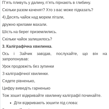
П’ять пливуть у далину, п’ять пірнають в глибину.
Скільки разом каченят? Хто з вас може підказать?
4) Десять чайок над морем літали,
дружно крилами махали.
Шість на берег приземлились.
Скільки чайок залишилось?
3. Каліграфічна хвилинка
.
Ось і Зайчик завідав, послухайте, що він на
запропонував:
Урок продовжіть без зупинки
З каліграфічної хвилинки.
Сядете рівненько,
Цифру виведіть гарненько
Тож зошит відкривайте хвилинку каліграфії починайте.
Діти відкривають зошити під слова: