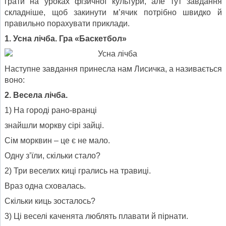
грати на уроках фізичної культури, але тут завдання
складніше, щоб закинути м’ячик потрібно швидко й
правильно порахувати приклади.
1.
Усна лічба
. Гра «Баскетбол»
Наступне завдання принесла нам Лисичка, а називається
воно:
2. Весела лічба.
1) На городі рано-вранці
знайшли моркву сірі зайці.
Сім морквин – це є не мало.
Одну з’їли, скільки стало?
2) Три веселих киці грались на травиці.
Враз одна сховалась.
Скільки киць зосталось?
3) Ці веселі каченята люблять плавати й пірнати.