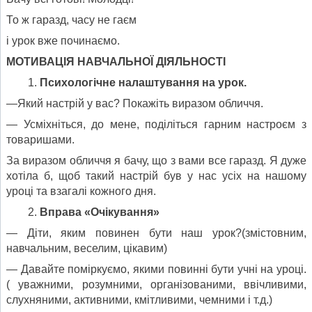
То ж гаразд, часу не гаєм
і урок вже починаємо.
МОТИВАЦІЯ НАВЧАЛЬНОЇ ДІЯЛЬНОСТІ
Психологічне налаштування на урок.
—Який настрій у вас? Покажіть виразом обличчя.
— Усміхніться, до мене, поділіться гарним настроєм з
товаришами.
За виразом обличчя я бачу, що з вами все гаразд. Я дуже
хотіла б, щоб такий настрій був у нас усіх на нашому
уроці та взагалі кожного дня.
Вправа «Оч
ікування»
— Діти, яким повинен бути наш урок?(змістовним,
навчальним, веселим, цікавим)
— Давайте поміркуємо, якими повинні бути учні на уроці.
( уважними, розумними, організованими, ввічливими,
слухняними, активними, кмітливими, чемними і т.д.)