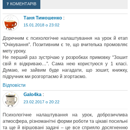
7 КОМЕНТАРІВ
Таня Тимошенко
:
15.01.2018 о 23:02
Доречним є психологічне налаштування на урок й етап
“Очікування”. Позитивним є те, що вчителька промовляє
мету уроку.
Не перший раз зустрічаю у розробках примовку “Зошит
свій я відкриваю…”. Сама нею користуюся у 1 класі.
Думаю, не зайвим буде нагадати, що зошит, книжку,
підручник ми розгортаємо й згортаємо.
Відповіcти
Galo4ka
:
23.02.2017 о 20:22
Психологічне налаштування на урок, доброзичлива
атмосфера, різноманітні форми роботи та цікаві посильні
та ще й віршовані задачі – це все сприяло досягненню