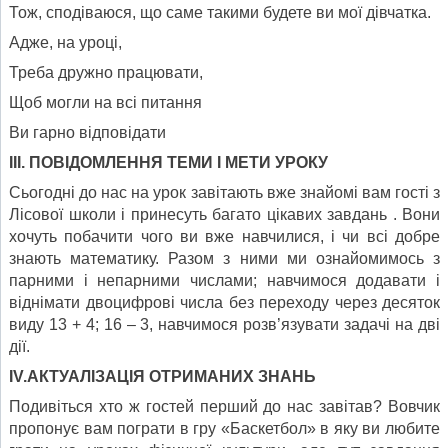
Тож, сподіваюся, що саме такими будете ви мої дівчатка.
Адже, на уроці,
Треба дружно працювати,
Щоб могли на всі питання
Ви гарно відповідати
І
ІІ
. ПОВІДОМЛЕННЯ ТЕМИ І МЕТИ УРОКУ
Сьогодні до нас на урок завітають вже знайомі вам гості з
Лісової школи і принесуть багато цікавих завдань . Вони
хочуть побачити чого ви вже навчилися, і чи всі добре
знають математику. Разом з ними ми ознайомимось з
парними і непарними числами; навчимося додавати і
відні­мати двоцифрові числа без переходу через десяток
виду 13 + 4; 16 – 3, навчимося розв’язувати задачі на дві
дії.
І
V.
АКТУАЛІЗАЦІЯ ОТРИМАНИХ ЗНАНЬ
Подивіться хто ж гостей перший до нас завітав? Вовчик
пропонує вам пограти в гру «Баскетбол» в яку ви любите