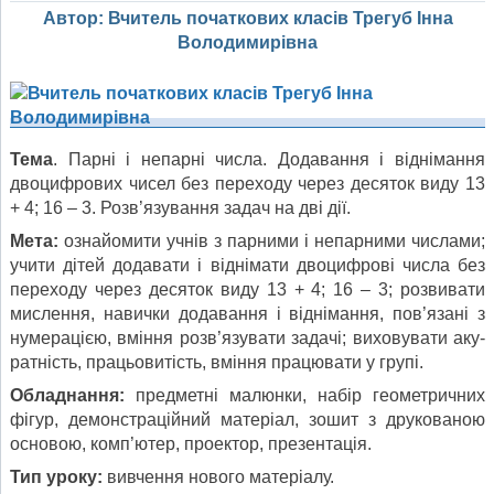
Автор: Вчитель початкових класів Трегуб Інна
Володимирівна
Тема
. Парні і непарні числа. Додавання і віднімання
двоцифрових чисел без переходу через десяток виду 13
+ 4; 16 – 3. Розв’язування задач на дві дії.
Мета:
ознайомити учнів з парними і непарними числами;
учити дітей додавати і відні­мати двоцифрові числа без
переходу через десяток виду 13 + 4; 16 – 3; розвивати
мислення, навички додавання і віднімання, пов’язані з
нумерацією, вміння розв’язувати задачі; виховувати аку­
ратність, працьовитість, вміння працювати у групі.
Обладнання:
предметні малюнки,
набір геометричних
фігур, демонстраційний матеріал, зошит з друкованою
основою, комп’ютер, проектор, презентація.
Тип уроку:
вивчення нового матеріалу.