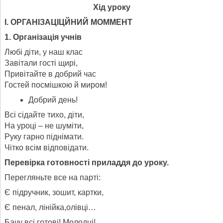
Хід уроку
І. ОРГАНІЗАЦІЦЙНИЙ МОММЕНТ
1. Організація учнів
Любі діти, у наш клас
Завітали гості щирі,
Привітайте в добрий час
Гостей посмішкою й миром!
Добрий день!
Всі сідайте тихо, діти,
На уроці – не шуміти,
Руку гарно піднімати.
Чітко всім відповідати.
Перевірка готовності приладдя до уроку.
Перегляньте все на парті:
Є підручник, зошит, картки,
Є пенал, лінійка,олівці…
Бачу всі готові! Молодці!