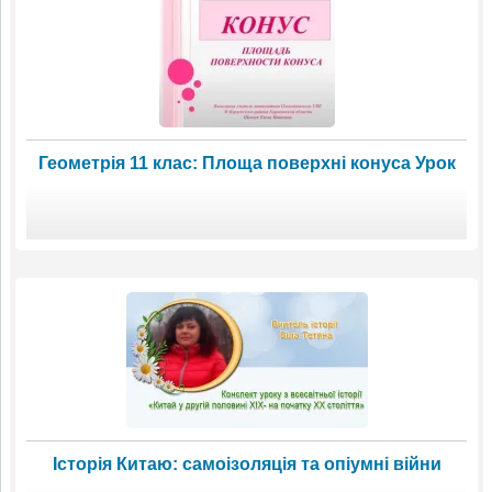
Геометрія 11 клас: Площа поверхні конуса Урок
Історія Китаю: самоізоляція та опіумні війни