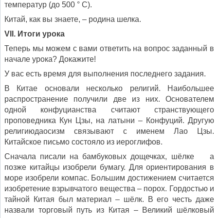
температур (до 500 ° С).
Китай, как вы знаете, – родина шелка.
VII. Итоги урока
Теперь мы можем с вами ответить на вопрос заданный в
начале урока? Докажите!
У вас есть время для выполнения последнего задания.
В Китае основали несколько религий. Наибольшее
распространение получили две из них. Основателем
одной конфуцианства считают странствующего
проповедника Кун Цзы, на латыни – Конфуций. Другую
религиюдаосизм связывают с именем Лао Цзы.
Китайское письмо состояло из иероглифов.
Сначала писали на бамбуковых дощечках, шёлке а
позже китайцы изобрели бумагу. Для ориентирования в
море изобрели компас. Большим достижением считается
изобретение взрывчатого вещества – порох. Гордостью и
тайной Китая был материал – шёлк. В его честь даже
назвали торговый путь из Китая – Великий шёлковый