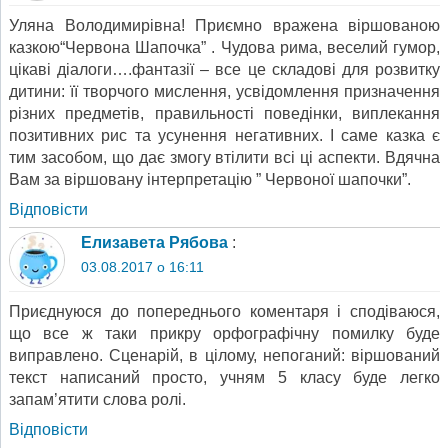
Уляна Володимирівна! Приємно вражена віршованою
казкою“Червона Шапочка” . Чудова рима, веселий гумор,
цікаві діалоги….фантазії – все це складові для розвитку
дитини: її творчого мислення, усвідомлення призначення
різних предметів, правильності поведінки, виплекання
позитивних рис та усунення негативних. І саме казка є
тим засобом, що дає змогу втілити всі ці аспекти. Вдячна
Вам за віршовану інтерпретацію ” Червоної шапочки”.
Відповіcти
Елизавета Рябова
:
03.08.2017 о 16:11
Приєднуюся до попереднього коментаря і сподіваюся,
що все ж таки прикру орфографічну помилку буде
виправлено. Сценарій, в цілому, непоганий: віршований
текст написаний просто, учням 5 класу буде легко
запам’ятити слова ролі.
Відповіcти