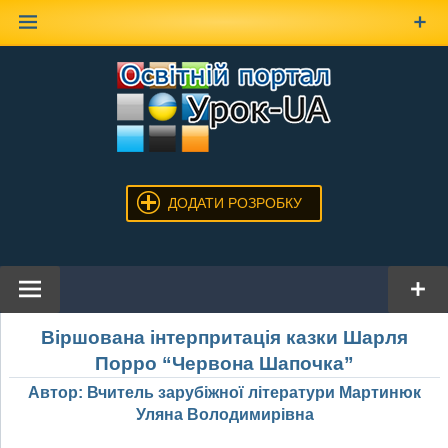
Наверх
ДОДАТИ РОЗРОБКУ
Віршована інтерпритація казки Шарля
Порро “Червона Шапочка”
Автор: Вчитель зарубіжної літератури Мартинюк
Уляна Володимирівна