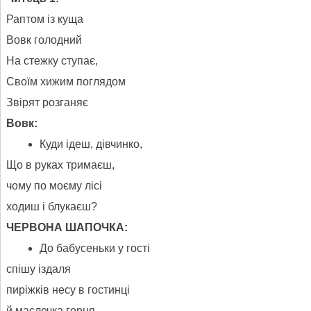
Раптом із куща
Вовк голодний
На стежку ступає,
Своїм хижим поглядом
Звірят розганяє
Вовк:
Куди ідеш, дівчинко,
Що в руках тримаєш,
чому по моєму лісі
ходиш і блукаєш?
ЧЕРВОНА ШАПОЧКА:
До бабусеньки у гості
спішу іздаля
пиріжків несу в гостинці
й маслечка горня.