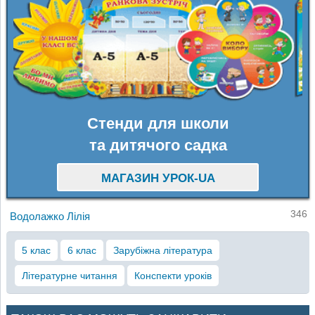
Стенди для школи
та дитячого садка
МАГАЗИН УРОК-UA
346
Водолажко Лілія
5 клас
6 клас
Зарубіжна література
Літературне читання
Конспекти уроків