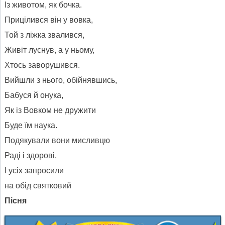
Із животом, як бочка.
Прицілився він у вовка,
Той з ліжка звалився,
Живіт луснув, а у ньому,
Хтось заворушився.
Вийшли з нього, обійнявшись,
Бабуся й онука,
Як із Вовком не дружити
Буде їм наука.
Подякували вони мисливцю
Раді і здорові,
І усіх запросили
на обід святковий
Пісня