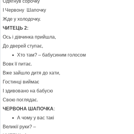
Одягнув сорочку
І Червону Шапочку
Жде у холодочку.
ЧИТЕЦЬ 2:
Ось і дівчинка прийшла,
До дверей ступає,
Хто там? – бабусиним голосом
Вовк її питає.
Вже зайшло дитя до хати,
Гостинці виймає
І здивовано на бабусю
Свою поглядає.
ЧЕРВОНА ШАПОЧКА
:
А чому у вас такі
Великії руки? –