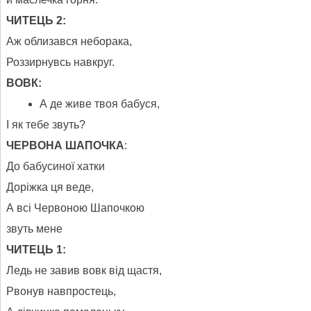
ЧИТЕЦЬ 2:
Аж облизався неборака,
Роззирнувсь навкруг.
ВОВК:
А де живе твоя бабуся,
І як тебе звуть?
ЧЕРВОНА ШАПОЧКА
:
До бабусиної хатки
Доріжка ця веде,
А всі Червоною Шапочкою
звуть мене
ЧИТЕЦЬ 1:
Ледь не завив вовк від щастя,
Рвонув навпростець,