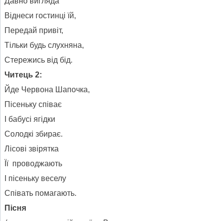
Давно вигляда
Віднеси гостинці їй,
Передай привіт,
Тільки будь слухняна,
Стережись від бід.
Читець 2:
Йде Червона Шапочка,
Пісеньку співає
І бабусі ягідки
Солодкі збирає.
Лісові звірятка
Її проводжають
І пісеньку веселу
Співать помагають.
Пісня