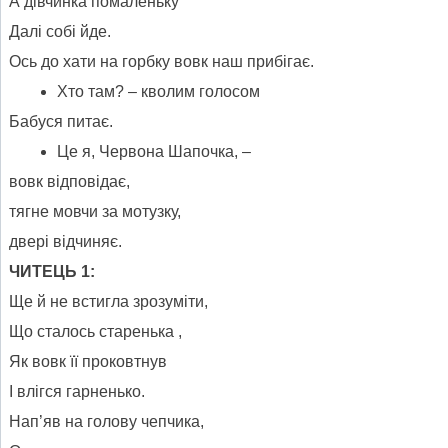
А дівчинка помаленьку
Далі собі йде.
Ось до хати на горбку вовк наш прибігає.
Хто там? – кволим голосом
Бабуся питає.
Це я, Червона Шапочка, –
вовк відповідає,
тягне мовчи за мотузку,
двері відчиняє.
ЧИТЕЦЬ 1:
Ще й не встигла зрозуміти,
Що сталось старенька ,
Як вовк її проковтнув
І влігся гарненько.
Нап’яв на голову чепчика,