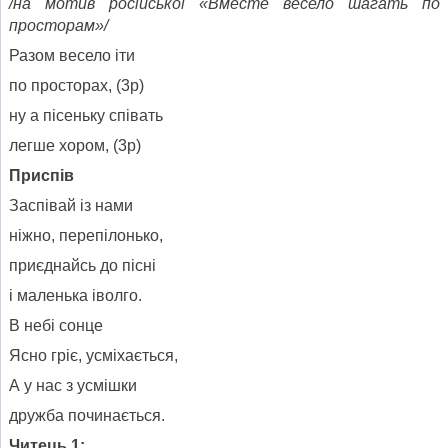
/на мотив російської «Вместе весело шагать по
просторам»/
Разом весело іти
по просторах, (3р)
ну а пісеньку співать
легше хором, (3р)
Приспів
Заспівай із нами
ніжно, перепілонько,
приєднайсь до пісні
і маленька іволго.
В небі сонце
Ясно гріє, усміхається,
А у нас з усмішки
дружба починається.
Читець 1: