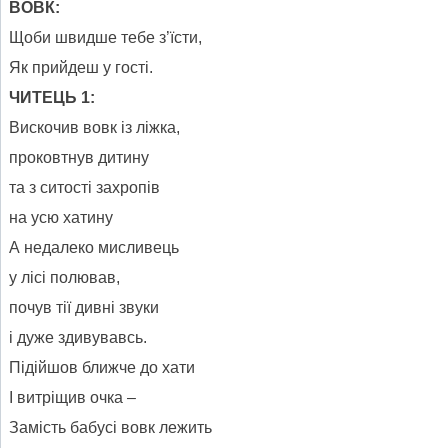
ВОВК:
Щоби швидше тебе з’їсти,
Як прийдеш у гості.
ЧИТЕЦЬ 1:
Вискочив вовк із ліжка,
проковтнув дитину
та з ситості захропів
на усю хатину
А недалеко мисливець
у лісі полював,
почув тії дивні звуки
і дуже здивувавсь.
Підійшов ближче до хати
І витріщив очка –
Замість бабусі вовк лежить