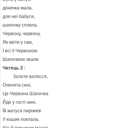
донечка мала,
для неї бабуся,
шапочку сплела.
Червону, червону,
Як квіти у гаю,
І всі її Червоною
Шапочкою звали.
Читець 2 :
Золоте волосся,
Оченята сині,
Це Червона Шапочка
Йде у гості нині.
Їй матуся пиріжків
У кошик поклала,
Ще й горщечок масла