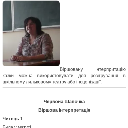
Віршовану інтерпритацію
казки можна використовувати для розігрування в
шкільному ляльковому театру або інсценізації.
Червона Шапочка
Віршова інтерпретація
Читець 1:
Була у матусі