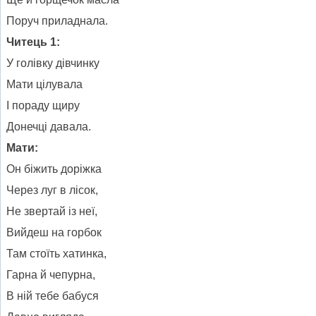
Поруч приладнала.
Читець 1:
У голівку дівчинку
Мати цілувала
І пораду щиру
Донечці давала.
Мати:
Он біжить доріжка
Через луг в лісок,
Не звертай із неї,
Вийдеш на горбок
Там стоїть хатинка,
Гарна й чепурна,
В ній тебе бабуся