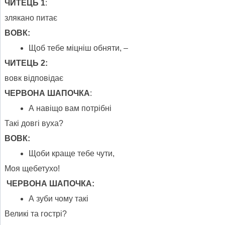
ЧИТЕЦЬ 1
:
злякано питає
ВОВК:
Щоб тебе міцніш обняти, –
ЧИТЕЦЬ 2:
вовк відповідає
ЧЕРВОНА ШАПОЧКА
:
А навіщо вам потрібні
Такі довгі вуха?
ВОВК:
Щоби краще тебе чути,
Моя щебетухо!
ЧЕРВОНА ШАПОЧКА:
А зуби чому такі
Великі та гострі?