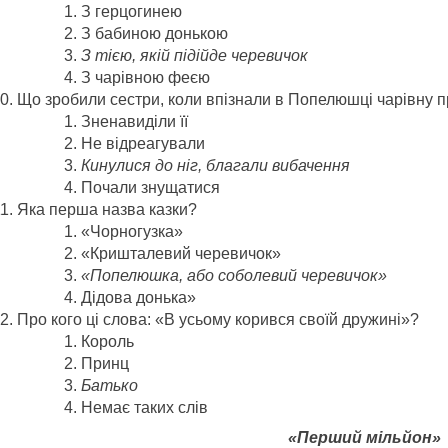
З герцогинею
З бабиною донькою
З тією, якій підійде черевичок
З чарівною феєю
Що зробили сестри, коли впізнали в Попелюшці чарівну 
Зненавиділи її
Не відреагували
Кинулися до ніг, благали вибачення
Почали знущатися
Яка перша назва казки?
«Чорногузка»
«Кришталевий черевичок»
«Попелюшка, або соболевий черевичок»
Дідова донька»
Про кого ці слова: «В усьому корився своїй дружині»?
Король
Принц
Батько
Немає таких слів
«Перший мільйон»