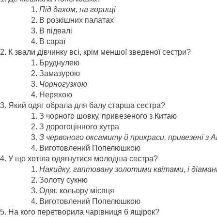
Під дахом, на горищі
В розкішних палатах
В підвалі
В сараї
К звали дівчинку всі, крім меншої зведеної сестри?
Бруднулею
Замазурою
Чорногузкою
Неряхою
Який одяг обрала для балу старша сестра?
З чорного шовку, привезеного з Китаю
З дорогоцінного хутра
З червоного оксамиту й прикраси, привезені з А
Виготовлений Попелюшкою
У що хотіла одягнутися молодша сестра?
Накидку, гаптовану золотими квітами, і діам
Золоту сукню
Одяг, кольору місяця
Виготовлений Попелюшкою
На кого перетворила чарівниця 6 ящірок?