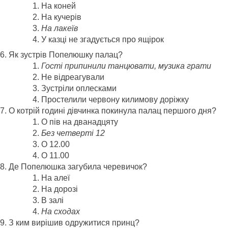
На коней
На кучерів
На лакеїв
У казці не згадується про ящірок
Як зустрів Попелюшку палац?
Гості припинили танцювати, музика грати
Не відреагували
Зустріли оплесками
Простелили червону килимову доріжку
О котрій годині дівчинка покинула палац першого дня?
О пів на дванадцяту
Без четверті 12
О 12.00
О 11.00
Де Попелюшка загубила черевичок?
На алеї
На дорозі
В залі
На сходах
З ким вирішив одружитися принц?