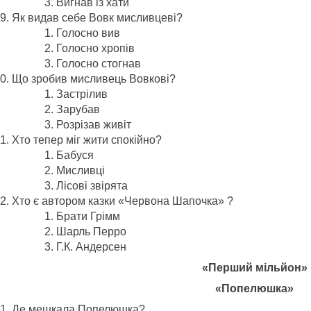
Вигнав із хати
Як видав себе Вовк мисливцеві?
Голосно вив
Голосно хропів
Голосно стогнав
Що зробив мисливець Вовкові?
Застрілив
Зарубав
Розрізав живіт
Хто тепер міг жити спокійно?
Бабуся
Мисливці
Лісові звірята
Хто є автором казки «Червона Шапочка» ?
Брати Грімм
Шарль Перро
Г.К. Андерсен
«Перший мільйон»
«Попелюшка»
Де мешкала Попелюшка?