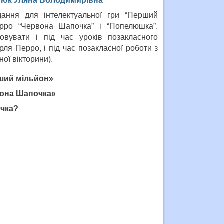
инюк Уляна Володимирівна
дання для інтелектуальної гри “Перший
рро “Червона Шапочка” і “Попелюшка”.
вувати і під час уроків позакласного
ля Перро, і під час позакласної роботи з
ої вікторини).
ший мільйон»
она Шапочка»
очка?