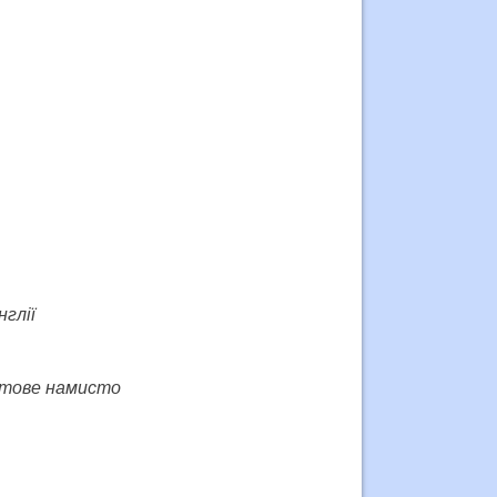
нглії
антове намисто