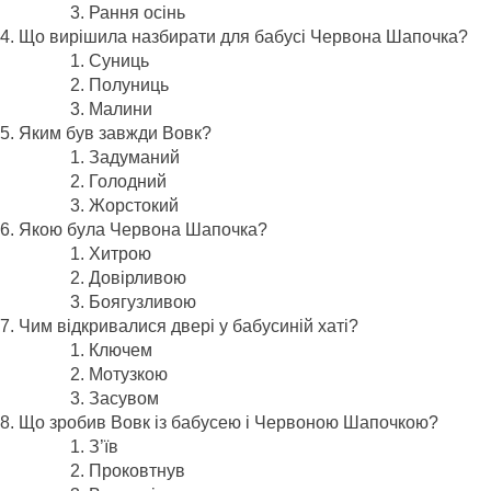
Рання осінь
Що вирішила назбирати для бабусі Червона Шапочка?
Суниць
Полуниць
Малини
Яким був завжди Вовк?
Задуманий
Голодний
Жорстокий
Якою була Червона Шапочка?
Хитрою
Довірливою
Боягузливою
Чим відкривалися двері у бабусиній хаті?
Ключем
Мотузкою
Засувом
Що зробив Вовк із бабусею і Червоною Шапочкою?
З’їв
Проковтнув