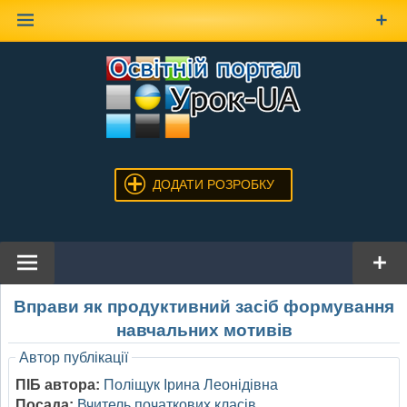
Наверх
ДОДАТИ РОЗРОБКУ
Вправи як продуктивний засіб формування
навчальних мотивів
Автор публікації
ПІБ автора:
Поліщук Ірина Леонідівна
Посада:
Вчитель початкових класів