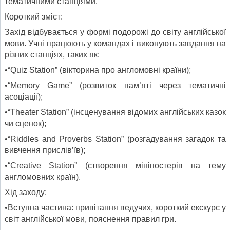
тематичними станціями.
Короткий зміст:
Захід відбувається у формі подорожі до світу англійської
мови. Учні працюють у командах і виконують завдання на
різних станціях, таких як:
•“Quiz Station” (вікторина про англомовні країни);
•“Memory Game” (розвиток пам’яті через тематичні
асоціації);
•“Theater Station” (інсценування відомих англійських казок
чи сценок);
•“Riddles and Proverbs Station” (розгадування загадок та
вивчення прислів’їв);
•“Creative Station” (створення мініпостерів на тему
англомовних країн).
Хід заходу:
•Вступна частина: привітання ведучих, короткий екскурс у
світ англійської мови, пояснення правил гри.