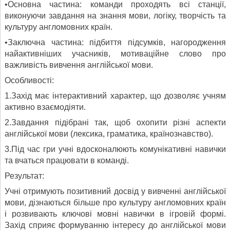
•Основна частина: команди проходять всі станції,
виконуючи завдання на знання мови, логіку, творчість та
культуру англомовних країн.
•Заключна частина: підбиття підсумків, нагородження
найактивніших учасників, мотиваційне слово про
важливість вивчення англійської мови.
Особливості:
1.Захід має інтерактивний характер, що дозволяє учням
активно взаємодіяти.
2.Завдання підібрані так, щоб охопити різні аспекти
англійської мови (лексика, граматика, країнознавство).
3.Під час гри учні вдосконалюють комунікативні навички
та вчаться працювати в команді.
Результат:
Учні отримують позитивний досвід у вивченні англійської
мови, дізнаються більше про культуру англомовних країн
і розвивають ключові мовні навички в ігровій формі.
Захід сприяє формуванню інтересу до англійської мови