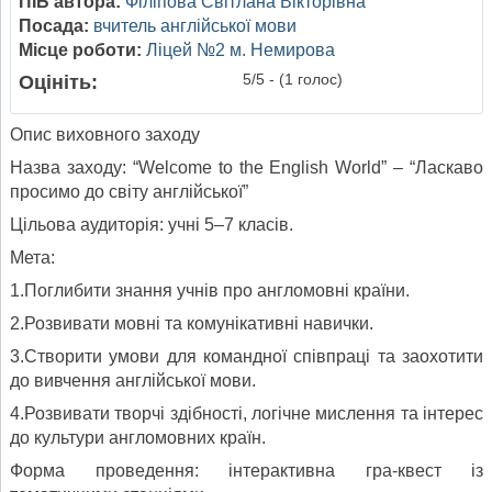
ПІБ автора:
Філіпова Світлана Вікторівна
Посада:
вчитель англійської мови
Місце роботи:
Ліцей №2 м. Немирова
5/5 - (1 голос)
Оцініть:
Опис виховного заходу
Назва заходу: “Welcome to the English World” – “Ласкаво
просимо до світу англійської”
Цільова аудиторія: учні 5–7 класів.
Мета:
1.Поглибити знання учнів про англомовні країни.
2.Розвивати мовні та комунікативні навички.
3.Створити умови для командної співпраці та заохотити
до вивчення англійської мови.
4.Розвивати творчі здібності, логічне мислення та інтерес
до культури англомовних країн.
Форма проведення: інтерактивна гра-квест із