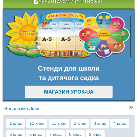
ЗАВАНТАЖИТИ СЕРТИФІКАТ
Стенди для школи
та дитячого садка
МАГАЗИН УРОК-UA
26
Водолажко Лілія
1 клас
10 клас
11 клас
2 клас
3 клас
4 клас
5 клас
6 клас
7 клас
8 клас
9 клас