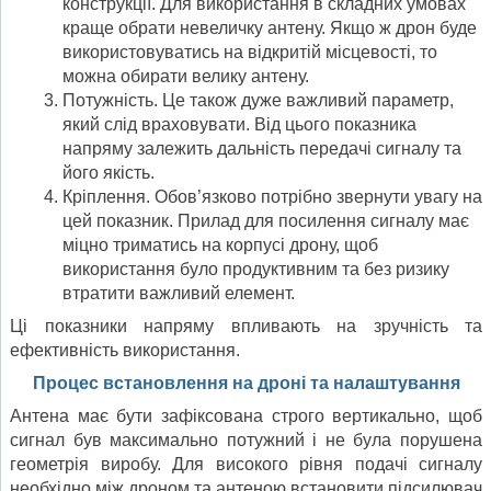
конструкції. Для використання в складних умовах
краще обрати невеличку антену. Якщо ж дрон буде
використовуватись на відкритій місцевості, то
можна обирати велику антену.
Потужність. Це також дуже важливий параметр,
який слід враховувати. Від цього показника
напряму залежить дальність передачі сигналу та
його якість.
Кріплення. Обов’язково потрібно звернути увагу на
цей показник. Прилад для посилення сигналу має
міцно триматись на корпусі дрону, щоб
використання було продуктивним та без ризику
втратити важливий елемент.
Ці показники напряму впливають на зручність та
ефективність використання.
Процес встановлення на дроні та налаштування
Антена має бути зафіксована строго вертикально, щоб
сигнал був максимально потужний і не була порушена
геометрія виробу. Для високого рівня подачі сигналу
необхідно між дроном та антеною встановити підсилювач