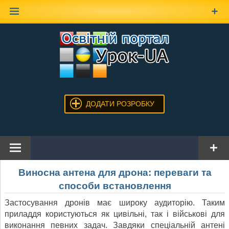
Наверх
ДОДАТИ РОЗРОБКУ
Виносна антена для дрона: переваги та
способи встановлення
Застосування дронів має широку аудиторію. Таким
приладдя користуються як цивільні, так і військові для
виконання певних задач. Завдяки спеціальній антені