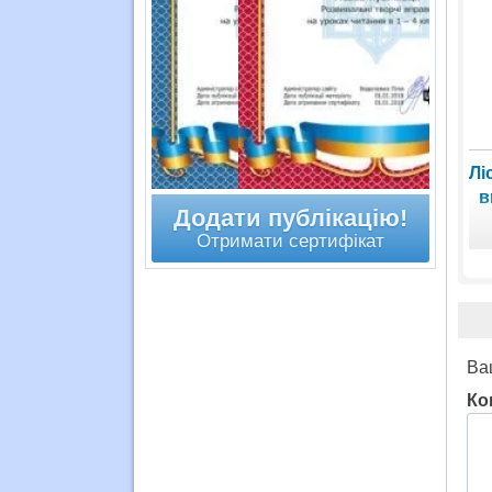
Лі
в
Додати публікацію!
Отримати сертифікат
Ва
Ко