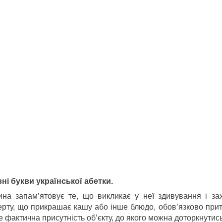
івні букви української абетки.
ина запам’ятовує те, що викликає у неї здивування і зах
ерту, що прикрашає кашу або інше блюдо, обов’язково притя
 фактична присутність об’єкту, до якого можна доторкнутись