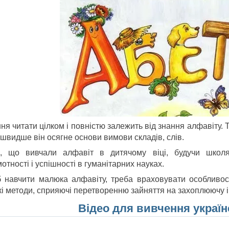
ня читати цілком і повністю залежить від знання алфавіту.
швидше він осягне основи вимови складів, слів.
и, що вивчали алфавіт в дитячому віці, будучи школя
отності і успішності в гуманітарних науках.
 навчити малюка алфавіту, треба враховувати особливост
кі методи, сприяючі перетворенню зайняття на захоплюючу і
Відео для вивчення україн