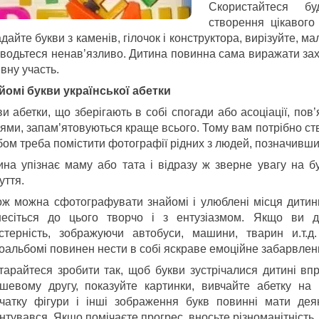
Скористайтеся б
створення цікавого
дайте букви з каменів, гілочок і конструктора, вирізуйте, м
оводьтеся ненав’язливо. Дитина повинна сама виражати зах
вну участь.
йомі букви української абетки
ви абетки, що зберігають в собі спогади або асоціації, по
іями, запам’ятовуються краще всього. Тому вам потрібно с
ом треба помістити фотографії рідних з людей, позначивши 
ина упізнає маму або тата і відразу ж зверне увагу на б
уття.
ож можна сфотографувати знайомі і улюблені місця дитин
несіться до цього творчо і з ентузіазмом. Якщо ви 
стерність, зображуючи автобуси, машини, тварин и.т.д
оальбомі повинен нести в собі яскраве емоційне забарвлен
тарайтеся зробити так, щоб букви зустрічалися дитині вп
шевому другу, показуйте картинки, вивчайте абетку на в
чатку фігури і інші зображення букв повинні мати дея
нтувався. Якщо помічаєте прогрес, вносьте різноманітність.