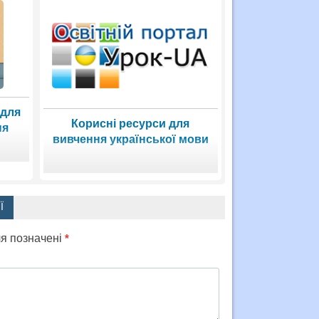
 для
Корисні ресурси для
ня
вивчення української мови
Ї
ля позначені
*