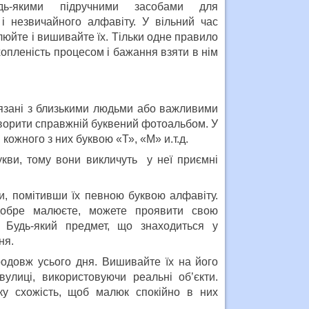
удь-якими підручними засобами для
 і незвичайного алфавіту. У вільний час
алюйте і вишивайте їх. Тільки одне правило
опленість процесом і бажання взяти в нім
в’язані з близькими людьми або важливими
творити справжній буквений фотоальбом. У
кожного з них буквою «Т», «М» и.т.д.
укви, тому вони викличуть у неї приємні
и, помітивши їх певною буквою алфавіту.
добре малюєте, можете проявити свою
. Будь-який предмет, що знаходиться у
ня.
родовж усього дня. Вишивайте їх на його
улиці, використовуючи реальні об’єкти.
ку схожість, щоб малюк спокійно в них