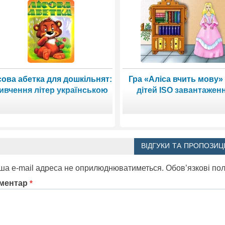
сова абетка для дошкільнят:
Гра «Аліса вчить мову»
ивчення літер українською
дітей ISO завантажен
ВІДГУКИ ТА ПРОПОЗИЦІ
ша e-mail адреса не оприлюднюватиметься.
Обов’язкові по
ментар
*