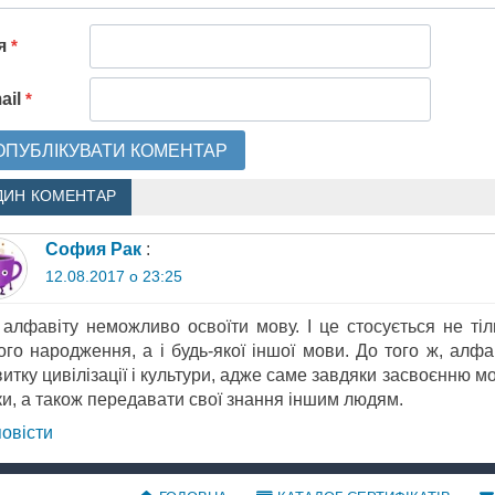
'я
*
ail
*
ДИН КОМЕНТАР
София Рак
:
12.08.2017 о 23:25
 алфавіту неможливо освоїти мову. І це стосується не тіль
ого народження, а і будь-якої іншої мови. До того ж, алф
итку цивілізації і культури, адже саме завдяки засвоєнню 
ки, а також передавати свої знання іншим людям.
повіcти