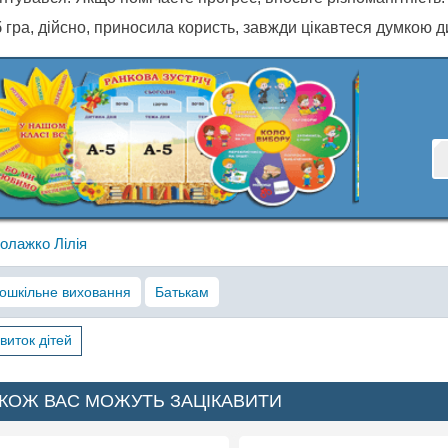
гра, дійсно, приносила користь, завжди цікавтеся думкою ди
олажко Лілія
ошкільне виховання
Батькам
виток дітей
КОЖ ВАС МОЖУТЬ ЗАЦІКАВИТИ