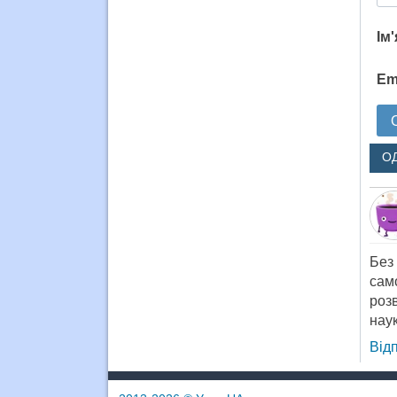
Ім
Em
О
Без
сам
розв
нау
Від