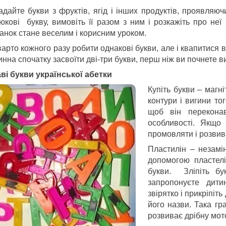
адайте букви з фруктів, ягід і інших продуктів, проявляюч
юкові букву, вимовіть її разом з ним і розкажіть про неї
данок стане веселим і корисним уроком.
арто кожного разу робити однакові букви, але і квапитися в
нна спочатку засвоїти дві-три букви, перш ніж ви почнете в
аві букви української абетки
Купіть букви – магні
контури і вигини тог
щоб він переконав
особливості. Якщо
промовляти і розвив
Пластилін – незамін
допомогою пластелі
букви. Зліпіть бу
запропонуєте дити
звірятко і прикріпіть
його назви. Така гр
розвиває дрібну мот