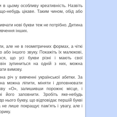
и в цьому особливу креативність. Назвіть
 що-небудь цікаве. Таким чином, обід або
ивчати нові букви теж не потрібно. Дитина
ивчення інших.
ти, але не в геометричних формах, а чіткі
о або іншого звуку. Покажіть їх малюкові,
ся, що усі букви різні і мають свої
 він зупиниться на одній з них, можна
ати вимову.
на річ у вивченні української абетки. За
на можна ліпити, міняти і доповнювати
кву «О», залишивши порожнє місце, і
ні його заповнити. Зробіть яке-небудь
 до нього букву, що відповідає першій букві
а не лише покращує пам’ять і увагу, але і
орику.