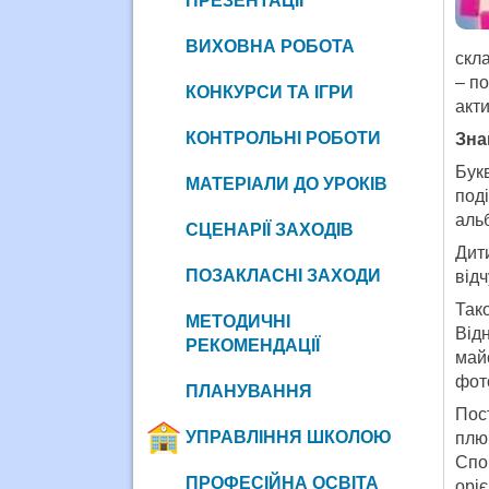
ПРЕЗЕНТАЦІЇ
ВИХОВНА РОБОТА
скла
– п
КОНКУРСИ ТА ІГРИ
акти
КОНТРОЛЬНІ РОБОТИ
Зна
Бук
МАТЕРІАЛИ ДО УРОКІВ
под
альб
СЦЕНАРІЇ ЗАХОДІВ
Дит
ПОЗАКЛАСНІ ЗАХОДИ
відч
Так
МЕТОДИЧНІ
Від
РЕКОМЕНДАЦІЇ
май
фот
ПЛАНУВАННЯ
Пос
УПРАВЛІННЯ ШКОЛОЮ
плю
Спо
ПРОФЕСІЙНА ОСВІТА
оріє