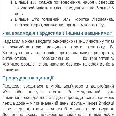
Більше 1%: слабке почервоніння, набряк, свербіж
та хворобливість в місці введення – не більше 5
днів.
Більше 1%: головний біль, коротка лихоманка,
гастроентерит, запалення органів малого тазу.
Яка взаємодія Гардасила з іншими вакцинами?
Гардасил можна вводити одночасно (в іншу частину тіла)
з рекомбінантною вакциною проти гепатиту B.
Застосування анальгетиків, протизапальних препаратів,
антибіотиків, гормональних контрацептивів,
кортикостероїдів не впливає на безпеку та ефективність
вакцини.
Процедура вакцинації
Гардасил вводиться внутрішньом’язово в дельтоїдний
м’яз або переднє стегно. Рекомендований курс
вакцинації складається з 3 доз і проводиться за схемою:
перша доза – у призначений день; друга – через 2 місяці
після першої; третя – через 6 місяців після першої.
Дозволена схема прискореної вакцинації, в якій другу