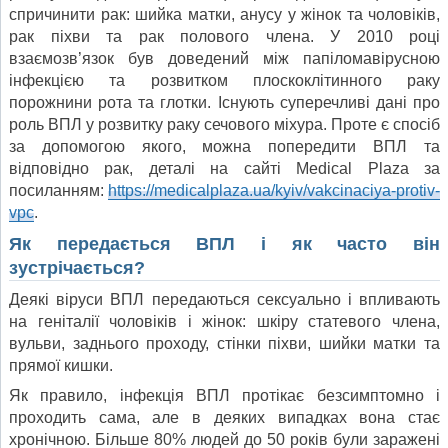
спричинити рак: шийка матки, анусу у жінок та чоловіків,
рак піхви та рак полового члена. У 2010 році
взаємозв’язок був доведений між папіломавірусною
інфекцією та розвитком плоскоклітинного раку
порожнини рота та глотки. Існують суперечливі дані про
роль ВПЛ у розвитку раку сечового міхура. Проте є спосіб
за допомогою якого, можна попередити ВПЛ та
відповідно рак, деталі на сайті Medical Plaza за
посиланням:
https://medicalplaza.ua/kyiv/vakcinaciya-protiv-
vpc
.
Як передається ВПЛ і як часто він
зустрічається?
Деякі віруси ВПЛ передаються сексуально і впливають
на геніталії чоловіків і жінок: шкіру статевого члена,
вульви, заднього проходу, стінки піхви, шийки матки та
прямої кишки.
Як правило, інфекція ВПЛ протікає безсимптомно і
проходить сама, але в деяких випадках вона стає
хронічною. Більше 80% людей до 50 років були заражені