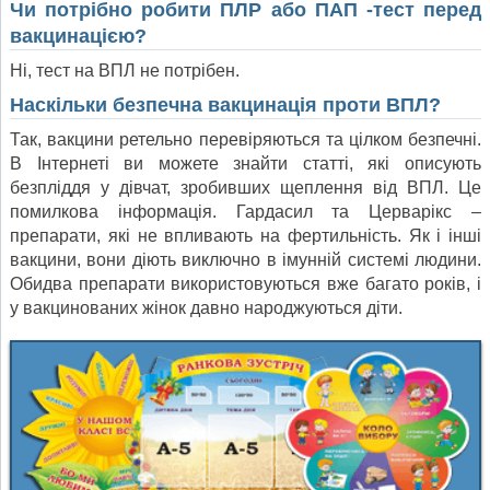
Чи потрібно робити ПЛР або ПАП -тест перед
вакцинацією?
Ні, тест на ВПЛ не потрібен.
Наскільки безпечна вакцинація проти ВПЛ?
Так, вакцини ретельно перевіряються та цілком безпечні.
В Інтернеті ви можете знайти статті, які описують
безпліддя у дівчат, зробивших щеплення від ВПЛ. Це
помилкова інформація. Гардасил та Церварікс –
препарати, які не впливають на фертильність. Як і інші
вакцини, вони діють виключно в імунній системі людини.
Обидва препарати використовуються вже багато років, і
у вакцинованих жінок давно народжуються діти.