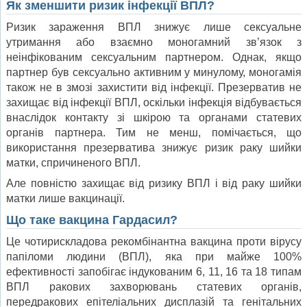
Як зменшити ризик інфекції ВПЛ?
Ризик зараження ВПЛ знижує лише сексуальне
утримання або взаємно моногамний зв’язок з
неінфікованим сексуальним партнером. Однак, якщо
партнер був сексуально активним у минулому, моногамія
також не в змозі захистити від інфекції. Презерватив не
захищає від інфекції ВПЛ, оскільки інфекція відбувається
внаслідок контакту зі шкірою та органами статевих
органів партнера. Тим не менш, помічається, що
використання презерватива знижує ризик раку шийки
матки, спричиненого ВПЛ.
Але повністю захищає від ризику ВПЛ і від раку шийки
матки лише вакцинації.
Що таке вакцина Гардасил?
Це чотирискладова рекомбінантна вакцина проти вірусу
папіломи людини (ВПЛ), яка при майже 100%
ефективності запобігає індукованим 6, 11, 16 та 18 типам
ВПЛ ракових захворювань статевих органів,
передракових епітеліальних дисплазій та генітальних