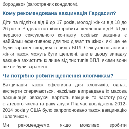
бородавок (загострених кондилом).
Кому рекомендована вакцинація Гардасил?
Діти та підлітки від 9 до 17 років, молоді жінки від 18 до
26 років. В ідеалі потрібно зробити щеплення від ВПЛ до
першого сексуального контакту, оскільки вакцина є
найбільш ефективною для тих дівчат та жінок, які ще не
були заражені жодним із видів ВПЛ. Сексуально активні
жінки також можуть бути щеплені, але в цьому випадку
вакцина захистить їх лише від тих типів ВПЛ, якими вони
ще не були заражені.
Чи потрібно робити щеплення хлопчикам?
Вакцинація також ефективна для хлопчиків, однак,
експерти сперечаються, наскільки виправдана їх масова
вакцинація, зважуючі вартість вакцини та частоту раку
статевого члена та раку анусу. Під час досліджень 2012-
2014 років у США було запропоновано також вакцинацію
і хлопчикам.
Ми рекомендуємо, якщо можливо, зробити