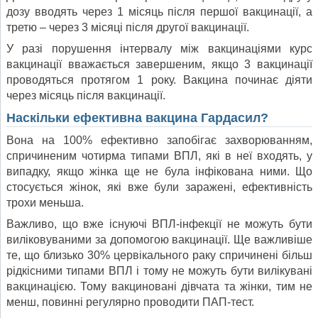
дозу вводять через 1 місяць після першої вакцинації, а
третю – через 3 місяці після другої вакцинації.
У разі порушення інтервалу між вакцинаціями курс
вакцинації вважається завершеним, якщо 3 вакцинації
проводяться протягом 1 року. Вакцина починає діяти
через місяць після вакцинації.
Наскільки ефективна вакцина Гардасил?
Вона на 100% ефективно запобігає захворюванням,
спричиненим чотирма типами ВПЛ, які в неї входять, у
випадку, якщо жінка ще не була інфікована ними. Що
стосується жінок, які вже були заражені, ефективність
трохи меньша.
Важливо, що вже існуючі ВПЛ-інфекції не можуть бути
виліковуваними за допомогою вакцинації. Ще важливіше
те, що близько 30% цервікального раку спричинені більш
рідкісними типами ВПЛ і тому не можуть бути вилікувані
вакцинацією. Тому вакциновані дівчата та жінки, тим не
менш, повинні регулярно проводити ПАП-тест.