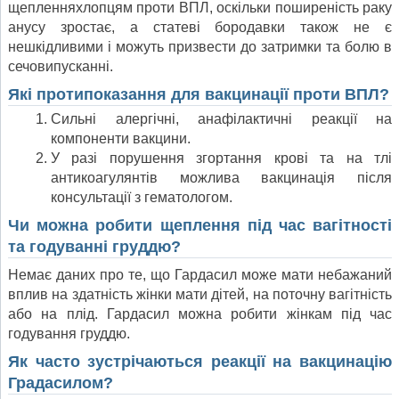
щепленняхлопцям проти ВПЛ, оскільки поширеність раку
анусу зростає, а статеві бородавки також не є
нешкідливими і можуть призвести до затримки та болю в
сечовипусканні.
Які протипоказання для вакцинації проти ВПЛ?
Сильні алергічні, анафілактичні реакції на
компоненти вакцини.
У разі порушення згортання крові та на тлі
антикоагулянтів можлива вакцинація після
консультації з гематологом.
Чи можна робити щеплення під час вагітності
та годуванні груддю?
Немає даних про те, що Гардасил може мати небажаний
вплив на здатність жінки мати дітей, на поточну вагітність
або на плід. Гардасил можна робити жінкам під час
годування груддю.
Як часто зустрічаються реакції на вакцинацію
Градасилом?