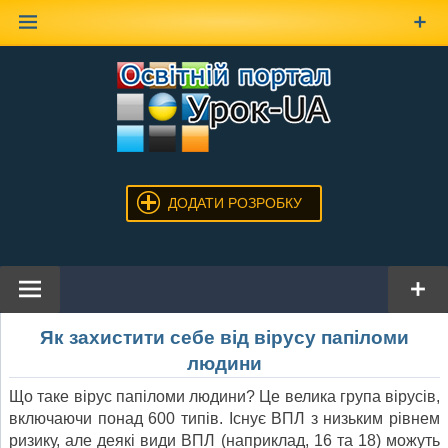
Наверх
ДОДАТИ РОЗРОБКУ
Як захистити себе від вірусу папіломи
людини
Що таке вірус папіломи людини? Це велика група вірусів,
включаючи понад 600 типів. Існує ВПЛ з низьким рівнем
ризику, але деякі види ВПЛ (наприклад, 16 та 18) можуть