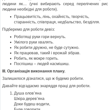
людини як… (учні вибирають серед перелічених рис
людини необхідні для роботи).
Працьовитість, лінь, охайність, творчість,
старанність, співпраця, недбальство, безділля.
Підберемо для роботи девіз:
Роботящі руки гори вернуть.
Умілого руки хвалять.
Як робити дружно, не буде сутужно.
Як працював, такий і врожай зібрав.
Робить, як мокре горить.
Поспішиш – людей насмішиш.
ІІІ. Організація виконання плану.
Залишилося дізнатися, що ж будемо робити.
Давайте відгадаємо знаряддя праці для роботи.
Душа олов’яна
Шкіра дерев’яна
Доки будеш водити,
Буде говорити.