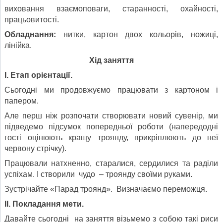
виховання взаємоповаги, старанності, охайності,
працьовитості.
Обладнання:
нитки, картон двох кольорів, ножиці,
лінійка.
Хід заняття
І. Етап орієнтації.
Сьогодні ми продовжуємо працювати з картоном і
папером.
Але перш ніж розпочати створювати новий сувенір, ми
підведемо підсумок попередньої роботи (напередодні
гості оцінюють кращу троянду, прикріплюють до неї
червону стрічку).
Працювали натхненно, старалися, сердилися та раділи
успіхам. І створили чудо – троянду своїми руками.
Зустрічайте «Парад троянд». Визначаємо переможця.
ІІ. Покладання мети.
Давайте сьогодні на заняття візьмемо з собою такі риси