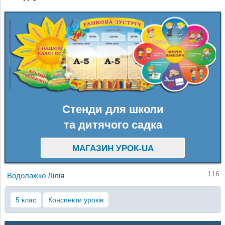
Стенди для школи
та дитячого садка
МАГАЗИН УРОК-UA
116
Водолажко Лілія
5 клас
Конспекти уроків