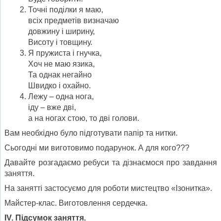
Точні поділки я маю,
всіх предметів визначаю
довжину і ширину,
Висоту і товщину.
Я пружиста і гнучка,
Хоч не маю язика,
Та однак негайно
Швидко і охайно.
Лежу – одна нога,
іду – вже дві,
а на ногах стою, то дві голови.
Вам необхідно було підготувати папір та нитки.
Сьогодні ми виготовимо подарунок. А для кого???
Давайте розгадаємо ребуси та дізнаємося про завдання
заняття.
На занятті застосуємо для роботи мистецтво «Ізонитка».
Майстер-клас. Виготовлення сердечка.
ІV. Підсумок заняття.