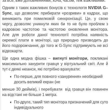
за все, вже доповненнями, хоча, часом, теж важливими.
Одним з таких важливих бонусів є технологія
NVIDIA
G
–
Sync
, що дозволяє прибирати «розриви» в кадрах, що
виникають при помилковій синхронізації. Це, у свою
чергу, дозволяє уникнути яких би то не було проблем з
кадровою частотою та частотою оновлення монітора.
Але для роботи даної технології потрібна наявність
окремої плати в моніторі, що природно призводить до
його подорожчання, до того ж G-Sync підтримують не всі
відеокарти.
Ще одна модна фішка –
вигнуті монітори,
покликані
максимально занурити гравця у віртуальний світ. Але й
тут є деякі нюанси, які потрібно врахувати:
По-перше, для повного «занурення» необхідний
досить великий екран (не
менше 30 дюймів), і перебувати від гравця він повинен
на відстані не більше 1 метра.
По-друге, такий тип монітора призначений для суто
індивідуального