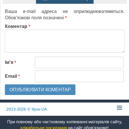
Ваша e-mail адреса не оприлюднюватиметься.
Обов’язкові поля позначені
*
Коментар
*
Ім'я
*
Email
*
2013-2026
© Урок-UA
При повному або частковому копіюванні матеріалів сайту,
клікабельне посилання
на сайт обов'язкове!