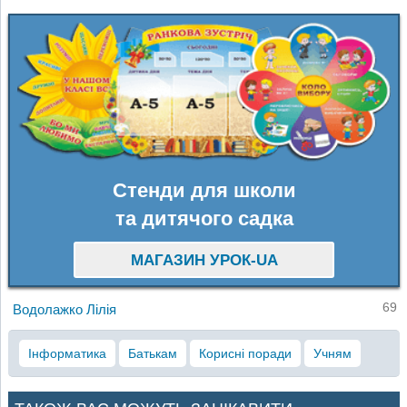
Стенди для школи
та дитячого садка
МАГАЗИН УРОК-UA
69
Водолажко Лілія
Інформатика
Батькам
Корисні поради
Учням