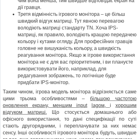
чим вона менша, тим швидше відповідає екран на
дії гравця.
Третя відмінність ігрового монітора – це більш
швидкий відгук матриці. Тут явною перевагою
володіють матриці стандарту TN. Хоча IPS-
матриці, як правило, володіють кращою передачею
кольору і кутами огляду. Для професійних гравців
головне не вишуканість кольору, а швидкість
реагування монітора. Якщо ж ігрове використання
монітора не є для вас пріоритетним, і ви плануєте
використовувати його, наприклад, для
редагування зображень, то логічніше буде
придбати IPS-монітор.
Таким чином, ігрова модель монітора відрізняється саме
цими трьома особливостями –
більшою частотою
оновлення екрану, меншим
input
lag
ом,
і
хорошим
відгуком матриці.
Що стосується домашнього або
офісного використання, то дані специфікації по суті
стають другорядними, і переплачувати за них немає
сенсу. Інші особливості ігрового монітора будуть, швидше