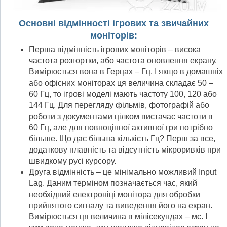
Основні відмінності ігрових та звичайних
моніторів:
Перша відмінність ігрових моніторів – висока
частота розгортки, або частота оновлення екрану.
Вимірюється вона в Герцах – Гц. І якщо в домашніх
або офісних моніторах ця величина складає 50 –
60 Гц, то ігрові моделі мають частоту 100, 120 або
144 Гц. Для перегляду фільмів, фотографій або
роботи з документами цілком вистачає частоти в
60 Гц, але для повноцінної активної гри потрібно
більше. Що дає більша кількість Гц? Перш за все,
додаткову плавність та відсутність мікроривків при
швидкому русі курсору.
Друга відмінність – це мінімально можливий Input
Lag. Даним терміном позначається час, який
необхідний електроніці монітора для обробки
прийнятого сигналу та виведення його на екран.
Вимірюється ця величина в мілісекундах – мс. І