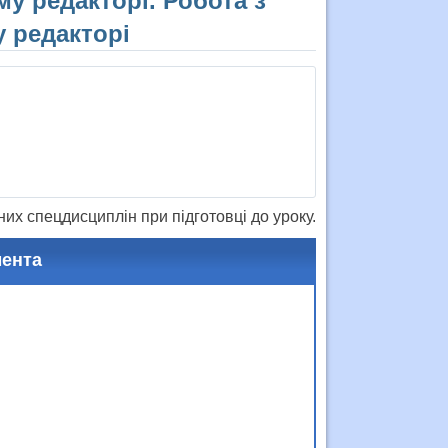
у редакторі. Робота з
 редакторі
х спецдисциплін при підготовці до уроку.
мента