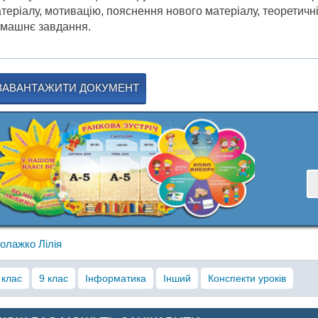
теріалу, мотивацію, пояснення нового матеріалу, теоретичні
машнє завдання.
ЗАВАНТАЖИТИ ДОКУМЕНТ
олажко Лілія
 клас
9 клас
Інформатика
Інший
Конспекти уроків