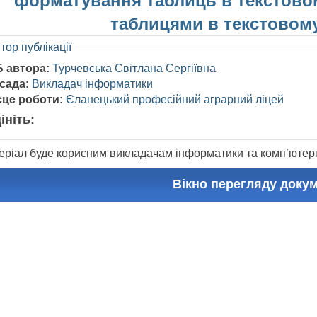
форматування таблиць в текстовом
таблицями в текстовому
тор публікації
Б автора:
Турчевська Світлана Сергіївна
сада:
Викладач інформатики
сце роботи:
Єланецький професійний аграрний ліцей
ініть:
еріал буде корисним викладачам інформатики та комп’ютерни
Вікно перегляду доку