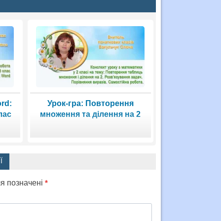
rd:
Урок-гра: Повторення
лас
множення та ділення на 2
Ї
ля позначені
*