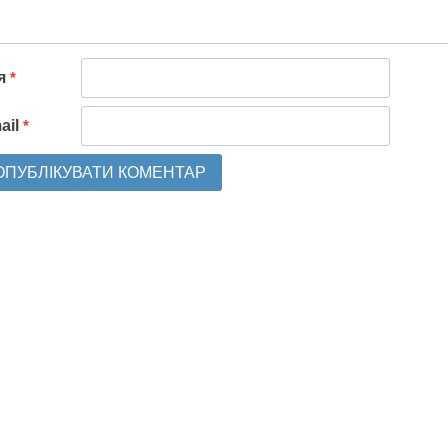
'я
*
ail
*