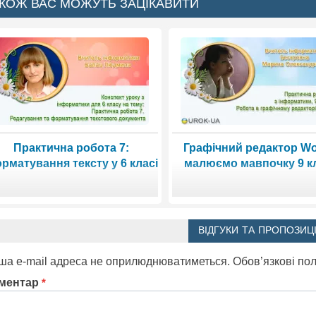
КОЖ ВАС МОЖУТЬ ЗАЦІКАВИТИ
Практична робота 7:
Графічний редактор Wo
рматування тексту у 6 класі
малюємо мавпочку 9 к
ВІДГУКИ ТА ПРОПОЗИЦІ
ша e-mail адреса не оприлюднюватиметься.
Обов’язкові по
ментар
*