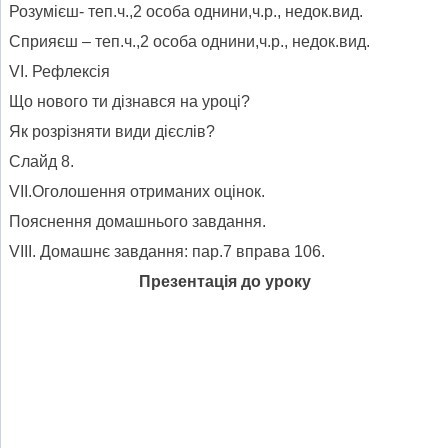
Розумієш- теп.ч.,2 особа однини,ч.р., недок.вид.
Сприяєш – теп.ч.,2 особа однини,ч.р., недок.вид.
VІ. Рефлексія
Що нового ти дізнався на уроці?
Як розрізняти види дієслів?
Слайд 8.
VII.Оголошення отриманих оцінок.
Пояснення домашнього завдання.
VIII. Домашнє завдання: пар.7 вправа 106.
Презентація до уроку