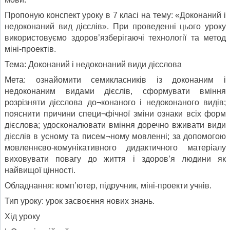
Пропоную конспект уроку в 7 класі на тему: «Доконаний і
недоконаний вид дієслів». При проведенні цього уроку
використовуємо здоров’язберігаючі технології та метод
міні-проектів.
Тема: Доконаний і недоконаний види дієслова
Мета: ознайомити семикласників із доконаним і
недоконаним видами дієслів, сформувати вміння
розрізняти дієслова до¬конаного і недоконаного видів;
пояснити причини специ¬фічної зміни ознаки всіх форм
дієслова; удосконалювати вміння доречно вживати види
дієслів в усному та писем¬ному мовленні; за допомогою
мовленнєво-комунікативного дидактичного матеріалу
виховувати повагу до життя і здоров’я людини як
найвищої цінності.
Обладнання: комп’ютер, підручник, міні-проекти учнів.
Тип уроку: урок засвоєння нових знань.
Хід уроку