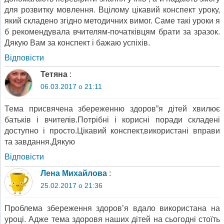
для розвитку мовлення. Вцілому цікавий конспект уроку,
який складено згідно методичних вимог. Саме такі уроки я
б рекомендувала вчителям-початківцям брати за зразок.
Дякую Вам за конспект і бажаю успіхів.
Відповіcти
Тетяна
:
06.03.2017 о 21:11
Тема присвячена збереженню здоров”я дітей хвилює
батьків і вчителів.Потрібні і корисні поради складені
доступно і просто.Цікавий конспект,використані вправи
та завдання.Дякую
Відповіcти
Лена Михайлова
:
25.02.2017 о 21:36
Проблема збереження здоров’я вдало використана на
уроці. Адже тема здоровя наших дітей на сьогодні стоїть