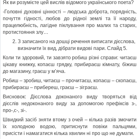
Як ви розумієте цей вислів відомого українського поета?
-Головні духовні цінності – людська доброта, порядність,
почуття гідності, любов до рідної землі та її народу,
працелюбність, лагідне піклування про малих та старих,
протистояння злу…
З записаного на дошці речення виписати дієслова,
визначити їх вид, дібрати видові пари. Слайд 5.
Коли ти здоровий, ти завзято робиш різні справи: читаєш
цікаву книжку, копаєш грядку, прибираєш кімнату, біжиш
до магазину, граєш у м’яча.
Робиш – зробиш, читаєш – прочитаєш, копаєш – скопаєш,
прибираєш – прибереш, граєш – зіграєш.
Висновок: Дієслова доконаного виду творяться від
дієслів недоконаного виду за допомогою префіксів з-,
про-,с-, зі-.
Швидкий засіб зняти втому з очей – кілька разів змочити
їх холодною водою, притиснути повіки пальцями,
присісти і намагатися кілька хвилин ні про що не думати.