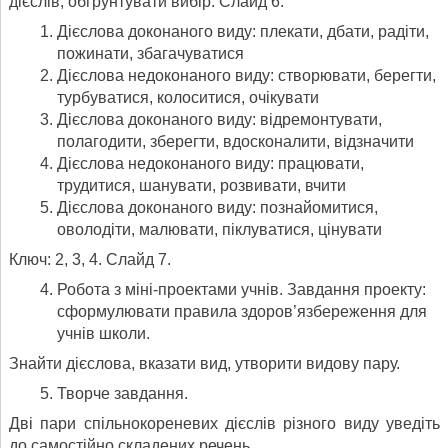
дієслів, обгрунтувати вибір. Слайд 6.
Дієслова доконаного виду: плекати, дбати, радіти,
пожинати, збагачуватися
Дієслова недоконаного виду: створювати, берегти,
турбуватися, колоситися, очікувати
Дієслова доконаного виду: відремонтувати,
полагодити, зберегти, вдосконалити, відзначити
Дієслова недоконаного виду: працювати,
трудитися, шанувати, розвивати, вчити
Дієслова доконаного виду: познайомитися,
оволодіти, малювати, піклуватися, цінувати
Ключ: 2, 3, 4. Слайд 7.
Робота з міні-проектами учнів. Завдання проекту:
сформулювати правила здоров’язбереження для
учнів школи.
Знайти дієслова, вказати вид, утворити видову пару.
Творче завдання.
Дві пари спільнокореневих дієслів різного виду уведіть
до самостійно складених речень.