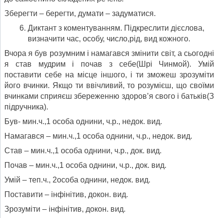
Зберегти – берегти, думати – задуматися.
Диктант з коментуванням. Підкреслити дієслова,
визначити час, особу, число,рід, вид кожного.
Вчора я був розумним і намагався змінити світ, а сьогодні
я став мудрим і почав з себе(Шрі Чинмой). Умій
поставити себе на місце іншого, і ти зможеш зрозуміти
його вчинки. Якщо ти ввічливий, то розумієш, що своїми
вчинками сприяєш збереженню здоров’я свого і батьків(З
підручника).
Був- мин.ч.,1 особа однини, ч.р., недок. вид.
Намагався – мин.ч.,1 особа однини, ч.р., недок. вид.
Став – мин.ч.,1 особа однини, ч.р., док. вид.
Почав – мин.ч.,1 особа однини, ч.р., док. вид.
Умій – теп.ч., 2особа однини, недок. вид.
Поставити – інфінітив, докон. вид.
Зрозуміти – інфінітив, докон. вид.