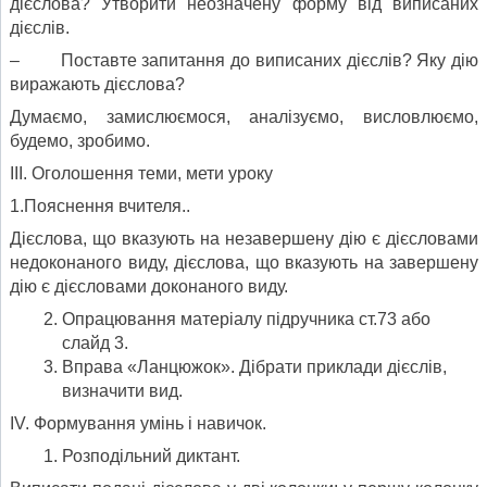
дієслова? Утворити неозначену форму від виписаних
дієслів.
– Поставте запитання до виписаних дієслів? Яку дію
виражають дієслова?
Думаємо, замислюємося, аналізуємо, висловлюємо,
будемо, зробимо.
ІІІ. Оголошення теми, мети уроку
1.Пояснення вчителя..
Дієслова, що вказують на незавершену дію є дієсловами
недоконаного виду, дієслова, що вказують на завершену
дію є дієсловами доконаного виду.
Опрацювання матеріалу підручника ст.73 або
слайд 3.
Вправа «Ланцюжок». Дібрати приклади дієслів,
визначити вид.
ІV. Формування умінь і навичок.
Розподільний диктант.