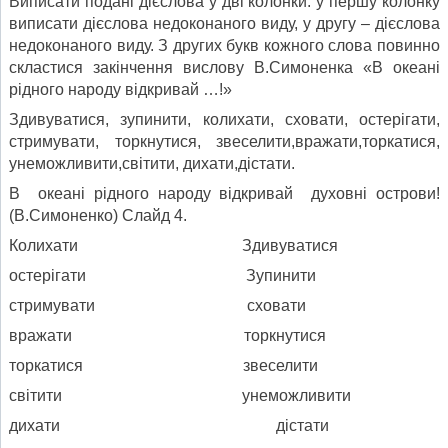
Виписати подані дієслова у дві колонки: у першу колонку
виписати дієслова недоконаного виду, у другу – дієслова
недоконаного виду. З других букв кожного слова повинно
скластися закінчення вислову В.Симоненка «В океані
рідного народу відкривай …!»
Здивуватися, зупинити, колихати, сховати, остерігати,
стримувати, торкнутися, звеселити,вражати,торкатися,
унеможливити,світити, дихати,дістати.
В океані рідного народу відкривай духовні острови!
(В.Симоненко) Слайд 4.
Колихати Здивуватися
остерігати Зупинити
стримувати сховати
вражати торкнутися
торкатися звеселити
світити унеможливити
дихати дістати