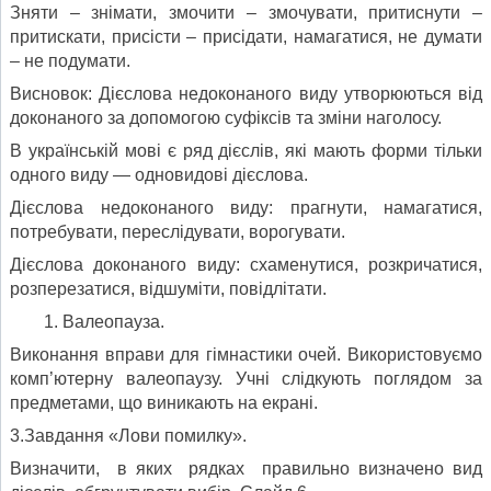
Зняти – знімати, змочити – змочувати, притиснути –
притискати, присісти – присідати, намагатися, не думати
– не подумати.
Висновок: Дієслова недоконаного виду утворюються від
доконаного за допомогою суфіксів та зміни наголосу.
В українській мові є ряд дієслів, які мають форми тільки
одного виду — одновидові дієслова.
Дієслова недоконаного виду: прагнути, намагатися,
потребувати, переслідувати, ворогувати.
Дієслова доконаного виду: схаменутися, розкричатися,
розперезатися, відшуміти, повідлітати.
Валеопауза.
Виконання вправи для гімнастики очей. Використовуємо
комп’ютерну валеопаузу. Учні слідкують поглядом за
предметами, що виникають на екрані.
3.Завдання «Лови помилку».
Визначити, в яких рядках правильно визначено вид