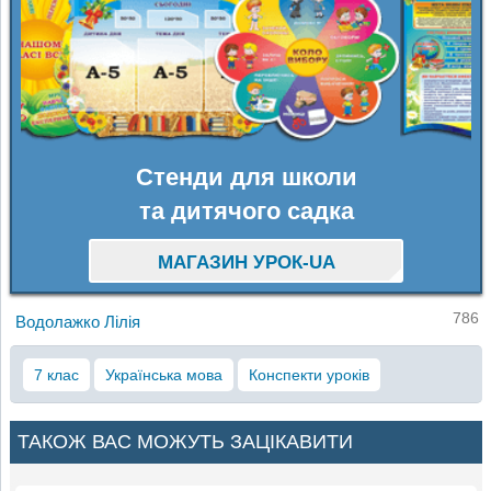
Стенди для школи
та дитячого садка
МАГАЗИН УРОК-UA
786
Водолажко Лілія
7 клас
Українська мова
Конспекти уроків
ТАКОЖ ВАС МОЖУТЬ ЗАЦІКАВИТИ