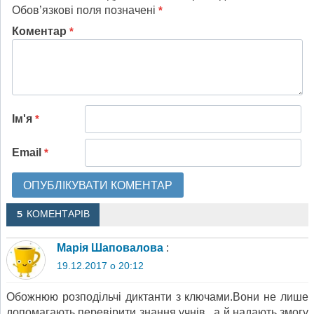
Обов’язкові поля позначені
*
Коментар
*
Ім'я
*
Email
*
5 КОМЕНТАРІВ
Марія Шаповалова
:
19.12.2017 о 20:12
Обожнюю розподільчі диктанти з ключами.Вони не лише
допомагають перевірити знання учнів , а й надають змогу