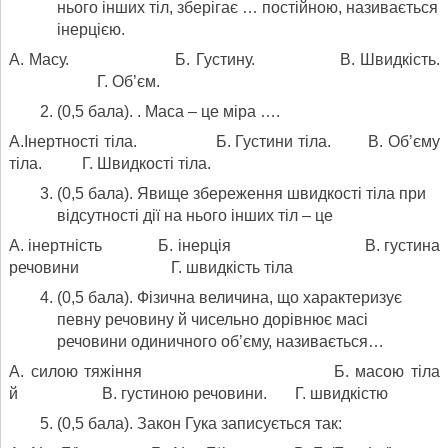
нього інших тіл, зберігає … постійною, називається
інерцією.
А. Масу. Б. Густину. В. Швидкість.
Г. Об’єм.
(0,5 бала). . Маса – це міра ….
А.Інертності тіла. Б. Густини тіла. В. Об’єму
тіла. Г. Швидкості тіла.
(0,5 бала). Явище збереження швидкості тіла при
відсутності дії на нього інших тіл – це
А. інертність Б. інерція В. густина
речовини Г. швидкість тіла
(0,5 бала). Фізична величина, що характеризує
певну речовину й чисельно дорівнює масі
речовини одиничного об’єму, називається…
А. силою тяжіння Б. масою тіла
й В. густиною речовини. Г. швидкістю
(0,5 бала). Закон Гука записується так: