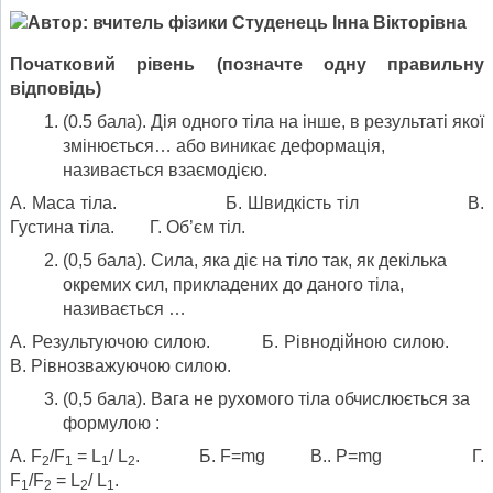
Початковий рівень (позначте одну правильну
відповідь)
(0.5 бала). Дія одного тіла на інше, в результаті якої
змінюється… або виникає деформація,
називається взаємодією.
А. Маса тіла. Б. Швидкість тіл В.
Густина тіла. Г. Об’єм тіл.
(0,5 бала). Сила, яка діє на тіло так, як декілька
окремих сил, прикладених до даного тіла,
називається …
А. Результуючою силою. Б. Рівнодійною силою.
В. Рівнозважуючою силою.
(0,5 бала). Вага не рухомого тіла обчислюється за
формулою :
А. F
/F
= L
/ L
. Б. F=mg В.. Р=mg Г.
2
1
1
2
F
/F
= L
/ L
.
1
2
2
1