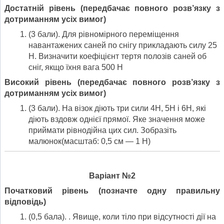
Достатній рівень
(передбачає повного розв’язку з
дотриманням усіх вимог)
(3 бали). Для рівномірного переміщення
навантажених саней по снігу прикладають силу 25
Н. Визначити коефіцієнт тертя полозів саней об
сніг, якщо їхня вага 500 Н
Високий рівень
(передбачає повного розв’язку з
дотриманням усіх вимог)
(3 бали). На візок діють три сили 4Н, 5Н і 6Н, які
діють вздовж однієї прямої. Яке значення може
приймати рівнодійна цих сил. Зобразіть
малюнок(масштаб: 0,5 см — 1 Н)
Варіант №2
Початковий рівень (позначте одну правильну
відповідь)
(0,5 бала). . Явище, коли тіло при відсутності дії на