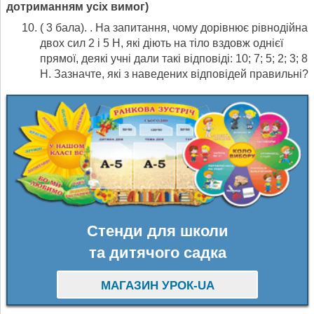
дотриманням усіх вимог)
( 3 бала). . На запитання, чому дорівнює рівнодійна
двох сил 2 і 5 Н, які діють на тіло вздовж однієї
прямої, деякі учні дали такі відповіді: 10; 7; 5; 2; 3; 8
Н. Зазначте, які з наведених відповідей правильні?
Стенди для школи
та дитячого садка
МАГАЗИН УРОК-UA