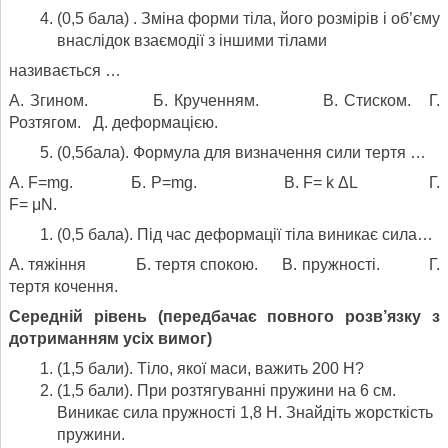
(0,5 бала) . Зміна форми тіла, його розмірів і об’єму
внаслідок взаємодії з іншими тілами
називається …
А. Згином. Б. Крученням. В. Стиском. Г.
Розтягом. Д. деформацією.
(0,5бала). Формула для визначення сили тертя …
А. F=mg. Б. Р=mg. В. F= k ΔL Г.
F= μN.
(0,5 бала). Під час деформації тіла виникає сила…
А. тяжіння Б. тертя спокою. В. пружності. Г.
тертя кочення.
Середній рівень (передбачає повного розв’язку з
дотриманням усіх вимог)
(1,5 бали). Тіло, якої маси, важить 200 Н?
(1,5 бали). При розтягуванні пружини на 6 см.
Виникає сила пружності 1,8 Н. Знайдіть жорсткість
пружини.