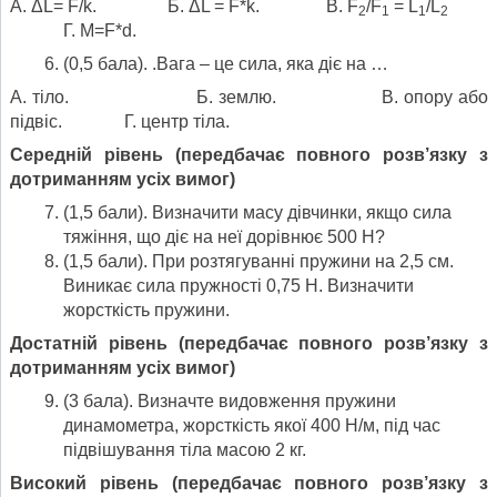
А. ΔL= F/k. Б. ΔL = F*k. В. F
/F
= L
/L
2
1
1
2
Г. M=F*d.
(0,5 бала). .Вага – це сила, яка діє на …
А. тіло. Б. землю. В. опору або
підвіс. Г. центр тіла.
Середній рівень (передбачає повного розв’язку з
дотриманням усіх вимог)
(1,5 бали). Визначити масу дівчинки, якщо сила
тяжіння, що діє на неї дорівнює 500 Н?
(1,5 бали). При розтягуванні пружини на 2,5 см.
Виникає сила пружності 0,75 Н. Визначити
жорсткість пружини.
Достатній рівень
(передбачає повного розв’язку з
дотриманням усіх вимог)
(3 бала). Визначте видовження пружини
динамометра, жорсткість якої 400 Н/м, під час
підвішування тіла масою 2 кг.
Високий рівень
(передбачає повного розв’язку з