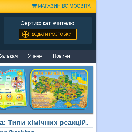
МАГАЗИН ВСІМОСВІТА
Сертифікат вчителю!
ДОДАТИ РОЗРОБКУ
Батькам
Учням
Новини
ма: Типи хімічних реакцій.