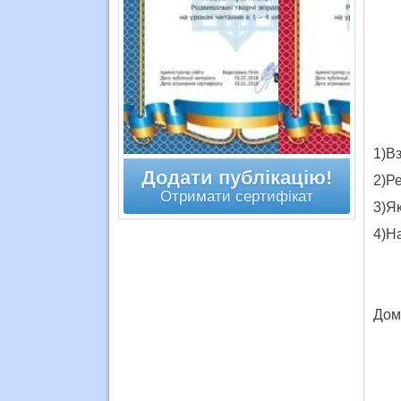
1)В
Додати публікацію!
2)Ре
Отримати сертифікат
3)Я
4)Н
Дом