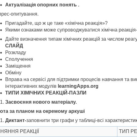
Актуалізація опорних понять .
прес-опитування.
Пригадайте, що ж це таке «хімічна реакція»?
Якими ознаками може супроводжуватися хімічна реакція
Дайте визначення типам хімічних реакцій за числом реагу
СЛАЙД
Розкладу
Сполучення
Заміщення
Обміну
Вправа на сервісі для підтримки процесів навчання та в
інтерактивних модулів
learningАpps.org
ТИПИ ХІМІЧНИХ РЕАКЦІЙ-ПАЗЛИ
Засвоєння нового матеріалу.
ота за планом на окремому аркуші
Диктант-
заповнити три графи у таблиці-всі характеристик
ВНЯННЯ РЕАКЦІЇ
ТИП РЕ