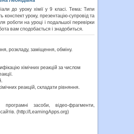
ена Леонідівна
ли до уроку хімії у 9 класі. Тема: Типи
ть конспект уроку, презентацію-супровід та
ля роботи на уроці і подальшої перевірки
ота вам сподобається і знадобиться.
ня, розкладу, заміщення, обміну.
фікацію хімічних реакцій за числом
акції.
.
імічних реакцій, складати рівняння.
, програмні засоби, відео-фрагменти,
айтів. (http://LearningApps.org)