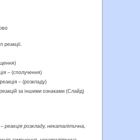
ово
п реакції.
іщення)
ія – (сполучення)
еакція – (розкладу)
 реакцій за іншими ознаками (Слайд)
– реакція розкладу, некаталітична,
акція заміщення, некаталітична,