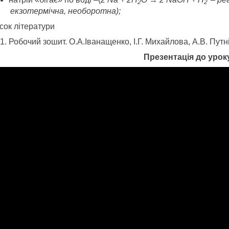
2
2
екзотермічна, необоротна);
сок літератури
Робочий зошит. О.А.Іванащенко, І.Г. Михайлова, А.В. Путн
Презентація до урок