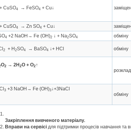
 + СuSO
→ FeSO
+ Cu↓
заміще
4
4
 + СuSO
→ Zn SO
+ Cu↓
заміще
4
4
SO
+2 NaOH→ Fe (OH)
↓ + Na
SO
обміну
4
2
2
4
Cl
+ H
SO
→ ВaSO
↓+ HCl
обміну
2
2
4
4
О
→ 2Н
О + О
↑
2
2
2
2
розклад
Cl
+3 NaOH→ Fe (OH)
↓+3NaCl
3
3
обміну
Закріплення вивченого матеріалу.
Вправи на сервісі
для підтримки процесів навчання та 