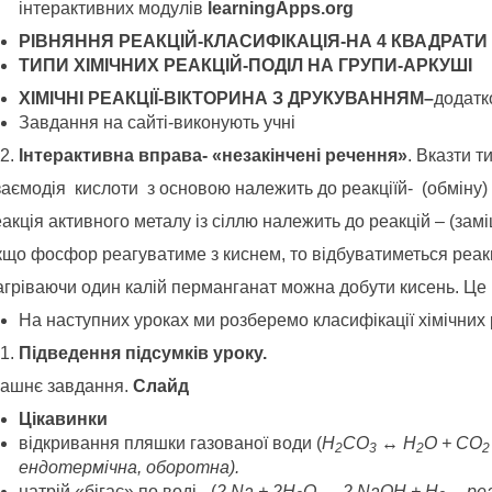
інтерактивних модулів
learningАpps.org
РІВНЯННЯ РЕАКЦІЙ-
КЛАСИФІКАЦІЯ-НА 4 КВАДРАТИ
ТИПИ ХІМІЧНИХ РЕАКЦІЙ-
ПОДІЛ НА ГРУПИ-АРКУШІ
ХІМІЧНІ РЕАКЦІЇ-
ВІКТОРИНА З ДРУКУВАННЯМ
–
додатк
Завдання на сайті-виконують учні
Інтерактивна вправа- «незакінчені речення»
. Вказти ти
заємодія кислоти з основою належить до реакціїй- (обміну)
акція активного металу із сіллю належить до реакцій – (зам
кщо фосфор реагуватиме з киснем, то відбуватиметься реакц
агріваючи один калій перманганат можна добути кисень. Це р
На наступних уроках ми розберемо класифікації хімічних
Підведення підсумків уроку.
ашнє завдання.
Слайд
Цікавинки
відкривання пляшки газованої води (
Н
СО
↔ Н
О + СО
2
3
2
2
ендотермічна, оборотна).
натрій «бігає» по воді –(
2
Na
+ 2
H
O
→ 2
NaOH
+
H
– ре