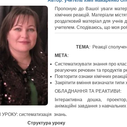
Автор: учитель хімії Макаренко Ол
Пропоную до Вашої уваги матеріа
хімічних реакцій. Матеріали містя
роздатковий матеріал для учнів д
учителем. Сподіваюсь, що моя роб
ТЕМА
:
Реакції сполучен
МЕТА
:
Систематизувати знання про класи
реагуючих речовин та продуктів ре
Повторити ознаки хімічних реакцій
Закріпити вміння визначати типи х
ОБЛАДНАННЯ ТА РЕАКТИВИ:
Інтерактивна дошка, проектор
анімаційні завдання з навчальних с
 УРОКУ: систематизація знань.
труктура уроку