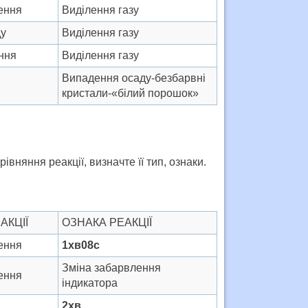
ення
Виділення газу
ду
Виділення газу
ння
Виділення газу
Випадення осаду-безбарвні
кристали-«білий порошок»
рівняння реакції, визначте її тип, ознаки.
АКЦІЇ
ОЗНАКА РЕАКЦІЇ
ення
1хв08с
Зміна забарвлення
ення
індикатора
2хв