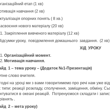
рганізаційний етап (1 хв)
Мотивація навчання (2 хв)
 Актуалізація опорних понять ( 8 хв.)
Засвоєння нового матеріалу (20 хв)
Закріплення вивченого матеріалу (12 хв)
 Підсумки уроку, повідомлення домашнього завдання. (2 хв)
ХІД УРОКУ
Організаційний момент.
Мотивація навчання.
айд 1 – тема уроку – (Додаток №1-Презентація)
упне слово вчителя.
одні на уроці ми з вами говоритимемо про речі нам уже відо
х типи: реакції розкладу, сполучення, заміщення, обміну. С
нтуватися в океані реакцій. Потренуємося складати і запис
рівнять .
айд 2 – мета уроку)