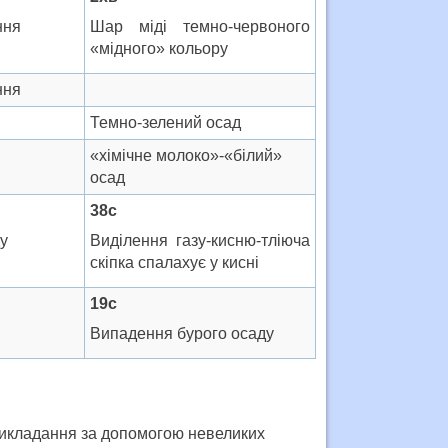
ння
Шар міді темно-червоного
«мідного» кольору
ння
Темно-зелений осад
«хімічне молоко»-«білий»
осад
38с
у
Виділення газу-кисню-тліюча
скіпка спалахує у кисні
19с
Випадення бурого осаду
викладання за допомогою невеликих