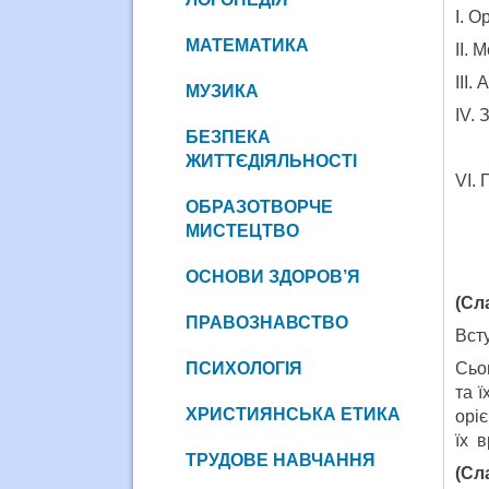
І. О
МАТЕМАТИКА
ІІ. 
ІІІ.
МУЗИКА
ІV. 
БЕЗПЕКА
ЖИТТЄДІЯЛЬНОСТІ
VІ.
ОБРАЗОТВОРЧЕ
МИСТЕЦТВО
ОСНОВИ ЗДОРОВ’Я
(Сл
ПРАВОЗНАВСТВО
Вст
ПСИХОЛОГІЯ
Сьог
та ї
ХРИСТИЯНСЬКА ЕТИКА
оріє
їх в
ТРУДОВЕ НАВЧАННЯ
(Сл