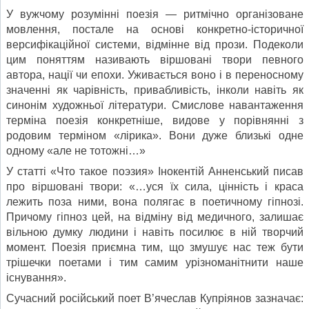
У вужчому розумінні поезія — ритмічно організоване
мовлення, постале на основі конкретно-історичної
версифіка­ційної системи, відмінне від прози. Подеколи
цим поняттям називають віршовані твори певного
автора, нації чи епохи. Уживається воно і в переносному
значенні як чарівність, привабливість, інколи навіть як
синонім художньої літерату­ри. Смислове навантаження
терміна поезія конкретніше, ви­дове у порівнянні з
родовим терміном «лірика». Вони дуже близькі одне
одному «але не тотожні…»
У статті «Что такое поэзия» Інокентій Анненський писав
про віршовані твори: «…уся їх сила, цінність і краса
лежить поза ними, вона полягає в поетичному гіпнозі.
Причому гіп­ноз цей, на відміну від медичного, залишає
вільною думку людини і навіть посилює в ній творчий
момент. Поезія при­ємна тим, що змушує нас теж бути
трішечки поетами і тим самим урізноманітнити наше
існування».
Сучасний російський поет В’ячеслав Купріянов зазначає: