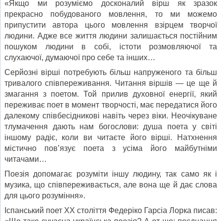
«Якщо ми розуміємо досконалий вірш як зразок
прекрасно побудованого мовлення, то ми можемо
припустити автора цього мовлення взірцем творчої
людини. Адже все життя лю­дини залишається постійним
пошуком людини в собі, істоти розмовляючої та
слухаючої, думаючої про себе та інших…
Серйозні вірші потребують більш напруженого та більш
тривалого співпереживання. Читання віршів — це ще й
зма­гання з поетом. Той прилив духовної енергії, який
переживає поет в момент творчості, має передатися його
далекому спів­бесідникові навіть через віки. Неочікуване
тлумачення дають нам богослови: душа поета у світі
іншому радіє, коли ви чи­таєте його вірші. Натхнення
містично пов’язує поета з усіма його майбутніми
читачами…
Поезія допомагає розуміти іншу людину, так само як і
музика, що співпереживається, але вона ще й дає слова
для цього розуміння».
Іспанський поет XX століття Федеріко Гарсіа Лорка пи­сав: