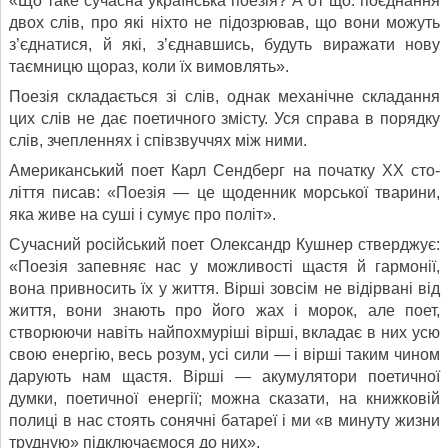
«Що таке сучасна українська поезія? А от що: поєднання
двох слів, про які ніхто не підозрював, що вони можуть
з’єднатися, й які, з’єднавшись, будуть виражати нову
таємницю щораз, коли їх вимовлять».
Поезія складається зі слів, однак механічне складання
цих слів не дає поетичного змісту. Уся справа в порядку
слів, зчепленнях і співзвуччях між ними.
Американський поет Карл Сендберг на початку XX сто­
ліття писав: «Поезія — це щоденник морської тварини,
яка живе на суші і сумує про політ».
Сучасний російський поет Олександр Кушнер стверджує:
«Поезія запевняє нас у можливості щастя й гармонії,
вона привносить їх у життя. Вірші зовсім не відірвані від
життя, вони знають про його жах і морок, але поет,
створюючи на­віть найпохмуріші вірші, вкладає в них усю
свою енергію, весь розум, усі сили — і вірші таким чином
дарують нам щастя. Вірші — акумулятори поетичної
думки, поетичної енергії; можна сказати, на книжковій
полиці в нас стоять сонячні батареї і ми «в минуту жизни
трудную» підключає­мося до них».