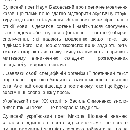
Сучасний поет Наум Басовський про поетичне мовлення
казав, що тільки воно здатно відтворити акустичну струк­
туру людського спілкування. «Коли поет пише вірші, він із
стихії мови, із десятків, сотень і навіть тисяч сполучень
слів, свідомо або інтуїтивно (останнє — частіше) обирає
сполу­чення, які надають мовленню дещо таке, що
підіймає його над необов’язковістю: вони задають ритм
тексту, створюють його акустичну насиченість і сприяють
миттєвому виникнен­ню складних і розгалужених
асоціацій у свідомості читача…
…завдяки своїй специфічній організації поетичний текст
порівняно з прозою обходиться значно меншою кількістю
слів. Але найголовніше, що в поетичному тексті це будуть
зовсім інші слова, аніж у прозі».
Український поет XX століття Василь Симоненко висло­
вився так: «Поезія — це прекрасна мудрість».
Сучасний український поет Микола Шошанні вважає:
«Головна відмінність поета від «непоета» є не просто
вмін­ня римувати і здатність першого побачити те, що не