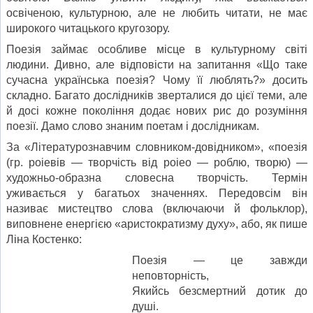
освіченою, культурною, але не любить читати, не має
широкого читацького кругозору.
Поезія займає особливе місце в культурному світі
людини. Дивно, але відповісти на запитання «Що таке
сучасна українська поезія? Чому її люблять?» досить
складно. Багато дослідників зверталися до цієї теми, але
й досі кожне покоління додає нових рис до ро­зуміння
поезії. Дамо слово знаним поетам і дослідникам.
За «Літературознавчим словником-довідником», «по­езія
(гр. роіевів — творчість від роіео — роблю, творю) —
художньо-образна словесна творчість. Термін
уживається у багатьох значеннях. Передовсім він
називає мистецтво сло­ва (включаючи й фольклор),
виповнене енергією «аристокра­тизму духу», або, як пише
Ліна Костенко:
Поезія — це завжди
неповторність,
Якийсь безсмертний дотик до
душі.