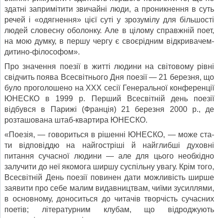
здат­ні запримітити звичайні люди, а проникнення в суть
речей і «одягнення» цієї суті у зрозумілу для більшості
людей сло­весну оболонку. Але в цілому справжній поет,
на мою думку, в першу чергу є своєрідним відкривачем-
дитино-філософом».
Про значення поезії в житті людини на світовому рівні
свідчить поява Всесвітнього Дня поезії — 21 березня, що
було проголошено на XXX сесії Генеральної конференції
ЮНЕСКО в 1999 р. Перший Всесвітній день поезії
відбувся в Парижі (Франція) 21 березня 2000 р., де
розташована штаб-квартира ЮНЕСКО.
«Поезія, — говориться в рішенні ЮНЕСКО, — може ста­
ти відповіддю на найгостріші й найглибші духовні
питання сучасної людини — але для цього необхідно
залучити до неї якомога ширшу суспільну увагу. Крім того,
Всесвітній День поезії повинен дати можливість ширше
заявити про себе ма­лим видавництвам, чиїми зусиллями,
в основному, доносить­ся до читачів творчість сучасних
поетів; літературним клу­бам, що відроджують