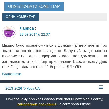
ОДИН КОМЕНТАР
Лариса
:
25.02.2017 о 22:37
Цікаво було познайомитися з думками різних поетів про
значення поезії в житті людини. Дану публікацію можна
використати для інформаційного повідомлення на
загальношкільній лінійці присвяченій Всесвітньому Дню
поезії, що відмічається 21 березня. ДЯКУЮ.
Відповіcти
2013-2026
© Урок-UA
При повному або частковому копіюванні матеріалів сайту,
клікабельне посилання
на сайт обов'язкове!