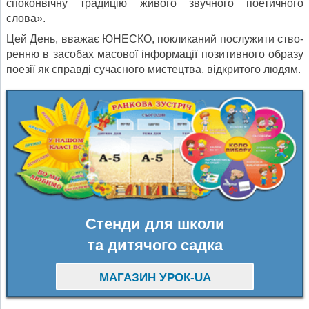
споконвічну традицію живого звучного поетичного
слова».
Цей День, вважає ЮНЕСКО, покликаний послужити ство­
ренню в засобах масової інформації позитивного образу
поезії як справді сучасного мистецтва, відкритого людям.
Стенди для школи
та дитячого садка
МАГАЗИН УРОК-UA